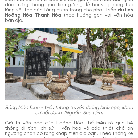
đặc trưng thông qua tín ngưỡng, lễ hội và phong tục
làng xã, tạo nền tảng quan trọng cho phát triển
du lịch
Hoằng Hóa Thanh Hóa
theo hướng gắn với văn hóa
bản địa.
Bảng Môn Đình - biểu tượng truyền thống hiếu học, khoa
cử nổi danh. (Nguồn: Sưu tầm)
Giá trị văn hóa của Hoằng Hóa thể hiện rõ qua hệ
thống di tích lịch sử – văn hóa và các thiết chế tín
ngưỡng phân bố rộng khắp trên địa bàn. Theo thống kê