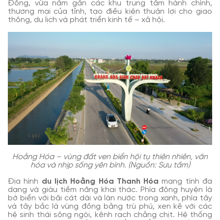
Đông, vừa nằm gần các khu trung tâm hành chính,
thương mại của tỉnh, tạo điều kiện thuận lợi cho giao
thông, du lịch và phát triển kinh tế – xã hội.
Hoằng Hóa – vùng đất ven biển hội tụ thiên nhiên, văn
hóa và nhịp sống yên bình. (Nguồn: Sưu tầm)
Địa hình
du lịch Hoằng Hóa Thanh Hóa
mang tính đa
dạng và giàu tiềm năng khai thác. Phía đông huyện là
bờ biển với bãi cát dài và làn nước trong xanh, phía tây
và tây bắc là vùng đồng bằng trù phú, xen kẽ với các
hệ sinh thái sông ngòi, kênh rạch chằng chịt. Hệ thống