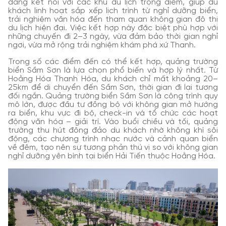
dàng kết nối với các khu du lịch trọng điểm, giúp du
khách linh hoạt sắp xếp lịch trình từ nghỉ dưỡng biển,
trải nghiệm văn hóa đến tham quan không gian đô thị
du lịch hiện đại. Việc kết hợp này đặc biệt phù hợp với
những chuyến đi 2–3 ngày, vừa đảm bảo thời gian nghỉ
ngơi, vừa mở rộng trải nghiệm khám phá xứ Thanh.
Trong số các điểm đến có thể kết hợp, quảng trường
biển Sầm Sơn là lựa chọn phổ biến và hợp lý nhất. Từ
Hoằng Hóa Thanh Hóa, du khách chỉ mất khoảng 20–
25km để di chuyển đến Sầm Sơn, thời gian đi lại tương
đối ngắn. Quảng trường biển Sầm Sơn là công trình quy
mô lớn, được đầu tư đồng bộ với không gian mở hướng
ra biển, khu vực đi bộ, check-in và tổ chức các hoạt
động văn hóa – giải trí. Vào buổi chiều và tối, quảng
trường thu hút đông đảo du khách nhờ không khí sôi
động, các chương trình nhạc nước và cảnh quan biển
về đêm, tạo nên sự tương phản thú vị so với không gian
nghỉ dưỡng yên bình tại biển Hải Tiến thuộc Hoằng Hóa.