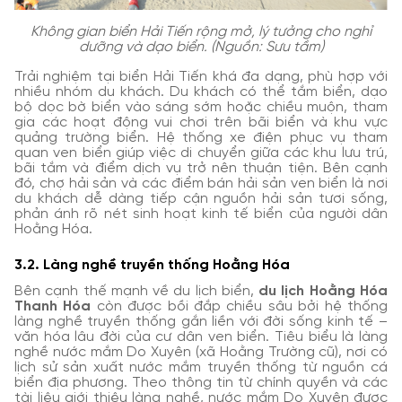
Không gian biển Hải Tiến rộng mở, lý tưởng cho nghỉ
dưỡng và dạo biển. (Nguồn: Sưu tầm)
Trải nghiệm tại biển Hải Tiến khá đa dạng, phù hợp với
nhiều nhóm du khách. Du khách có thể tắm biển, dạo
bộ dọc bờ biển vào sáng sớm hoặc chiều muộn, tham
gia các hoạt động vui chơi trên bãi biển và khu vực
quảng trường biển. Hệ thống xe điện phục vụ tham
quan ven biển giúp việc di chuyển giữa các khu lưu trú,
bãi tắm và điểm dịch vụ trở nên thuận tiện. Bên cạnh
đó, chợ hải sản và các điểm bán hải sản ven biển là nơi
du khách dễ dàng tiếp cận nguồn hải sản tươi sống,
phản ánh rõ nét sinh hoạt kinh tế biển của người dân
Hoằng Hóa.
3.2. Làng nghề truyền thống Hoằng Hóa
Bên cạnh thế mạnh về du lịch biển,
du lịch Hoằng Hóa
Thanh Hóa
còn được bồi đắp chiều sâu bởi hệ thống
làng nghề truyền thống gắn liền với đời sống kinh tế –
văn hóa lâu đời của cư dân ven biển. Tiêu biểu là làng
nghề nước mắm Do Xuyên (xã Hoằng Trường cũ), nơi có
lịch sử sản xuất nước mắm truyền thống từ nguồn cá
biển địa phương. Theo thông tin từ chính quyền và các
tài liệu giới thiệu làng nghề, nước mắm Do Xuyên được