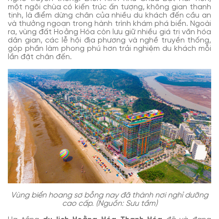
một ngôi chùa có kiến trúc ấn tượng, không gian thanh
tịnh, là điểm dừng chân của nhiều du khách đến cầu an
và thưởng ngoạn trong hành trình khám phá biển. Ngoài
ra, vùng đất Hoằng Hóa còn lưu giữ nhiều giá trị văn hóa
dân gian, các lễ hội địa phương và nghề truyền thống,
góp phần làm phong phú hơn trải nghiệm du khách mỗi
lần đặt chân đến.
Vùng biển hoang sơ bỗng nay đã thành nơi nghỉ dưỡng
cao cấp. (Nguồn: Sưu tầm)