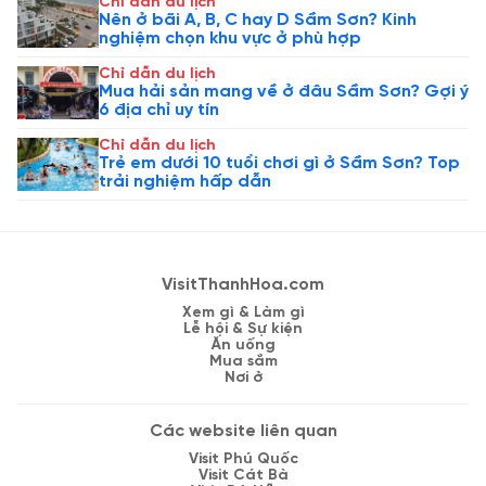
Chỉ dẫn du lịch
Nên ở bãi A, B, C hay D Sầm Sơn? Kinh
nghiệm chọn khu vực ở phù hợp
Chỉ dẫn du lịch
Mua hải sản mang về ở đâu Sầm Sơn? Gợi ý
6 địa chỉ uy tín
Chỉ dẫn du lịch
Trẻ em dưới 10 tuổi chơi gì ở Sầm Sơn? Top
trải nghiệm hấp dẫn
VisitThanhHoa.com
Xem gì & Làm gì
Lễ hội & Sự kiện
Ăn uống
Mua sắm
Nơi ở
Các website liên quan
Visit Phú Quốc
Visit Cát Bà