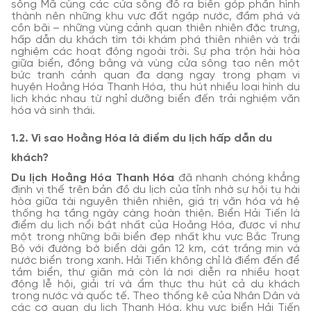
sông Mã cùng các cửa sông đổ ra biển góp phần hình
thành nên những khu vực đất ngập nước, đầm phá và
cồn bãi – những vùng cảnh quan thiên nhiên đặc trưng,
hấp dẫn du khách tìm tới khám phá thiên nhiên và trải
nghiệm các hoạt động ngoài trời. Sự pha trộn hài hòa
giữa biển, đồng bằng và vùng cửa sông tạo nên một
bức tranh cảnh quan đa dạng ngay trong phạm vi
huyện Hoằng Hóa Thanh Hóa, thu hút nhiều loại hình du
lịch khác nhau từ nghỉ dưỡng biển đến trải nghiệm văn
hóa và sinh thái.
1.2. Vì sao Hoằng Hóa là điểm du lịch hấp dẫn du
khách?
Du lịch Hoằng Hóa Thanh Hóa
đã nhanh chóng khẳng
định vị thế trên bản đồ du lịch của tỉnh nhờ sự hội tụ hài
hòa giữa tài nguyên thiên nhiên, giá trị văn hóa và hệ
thống hạ tầng ngày càng hoàn thiện. Biển Hải Tiến là
điểm du lịch nổi bật nhất của Hoằng Hóa, được ví như
một trong những bãi biển đẹp nhất khu vực Bắc Trung
Bộ với đường bờ biển dài gần 12 km, cát trắng mịn và
nước biển trong xanh. Hải Tiến không chỉ là điểm đến để
tắm biển, thư giãn mà còn là nơi diễn ra nhiều hoạt
động lễ hội, giải trí và ẩm thực thu hút cả du khách
trong nước và quốc tế. Theo thống kê của Nhân Dân và
các cơ quan du lịch Thanh Hóa, khu vực biển Hải Tiến