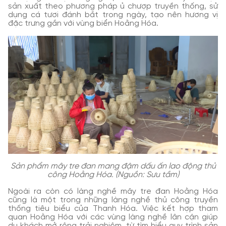
sản xuất theo phương pháp ủ chượp truyền thống, sử
dụng cá tươi đánh bắt trong ngày, tạo nên hương vị
đặc trưng gắn với vùng biển Hoằng Hóa.
Sản phẩm mây tre đan mang đậm dấu ấn lao động thủ
công Hoằng Hóa. (Nguồn: Sưu tầm)
Ngoài ra còn có làng nghề mây tre đan Hoằng Hóa
cũng là một trong những làng nghề thủ công truyền
thống tiêu biểu của Thanh Hóa. Việc kết hợp tham
quan Hoằng Hóa với các vùng làng nghề lân cận giúp
du khách mở rộng trải nghiệm, từ tìm hiểu quy trình sản