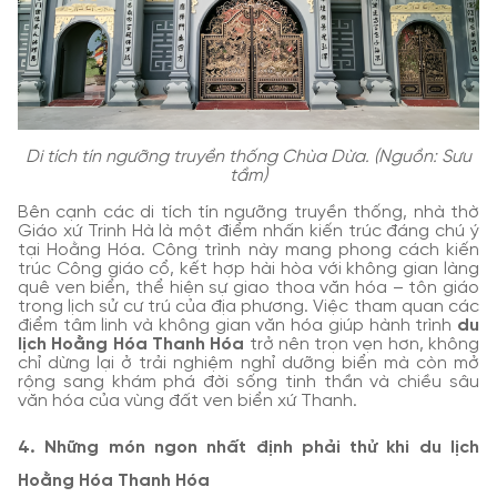
Di tích tín ngưỡng truyền thống Chùa Dừa. (Nguồn: Sưu
tầm)
Bên cạnh các di tích tín ngưỡng truyền thống, nhà thờ
Giáo xứ Trinh Hà là một điểm nhấn kiến trúc đáng chú ý
tại Hoằng Hóa. Công trình này mang phong cách kiến
trúc Công giáo cổ, kết hợp hài hòa với không gian làng
quê ven biển, thể hiện sự giao thoa văn hóa – tôn giáo
trong lịch sử cư trú của địa phương. Việc tham quan các
điểm tâm linh và không gian văn hóa giúp hành trình
du
lịch Hoằng Hóa Thanh Hóa
trở nên trọn vẹn hơn, không
chỉ dừng lại ở trải nghiệm nghỉ dưỡng biển mà còn mở
rộng sang khám phá đời sống tinh thần và chiều sâu
văn hóa của vùng đất ven biển xứ Thanh.
4. Những món ngon nhất định phải thử khi du lịch
Hoằng Hóa Thanh Hóa