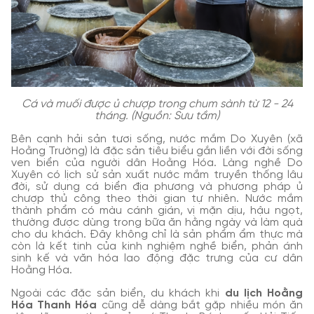
Cá và muối được ủ chượp trong chum sành từ 12 - 24
tháng. (Nguồn: Sưu tầm)
Bên cạnh hải sản tươi sống, nước mắm Do Xuyên (xã
Hoằng Trường) là đặc sản tiêu biểu gắn liền với đời sống
ven biển của người dân Hoằng Hóa. Làng nghề Do
Xuyên có lịch sử sản xuất nước mắm truyền thống lâu
đời, sử dụng cá biển địa phương và phương pháp ủ
chượp thủ công theo thời gian tự nhiên. Nước mắm
thành phẩm có màu cánh gián, vị mặn dịu, hậu ngọt,
thường được dùng trong bữa ăn hằng ngày và làm quà
cho du khách. Đây không chỉ là sản phẩm ẩm thực mà
còn là kết tinh của kinh nghiệm nghề biển, phản ánh
sinh kế và văn hóa lao động đặc trưng của cư dân
Hoằng Hóa.
Ngoài các đặc sản biển, du khách khi
du lịch Hoằng
Hóa Thanh Hóa
cũng dễ dàng bắt gặp nhiều món ăn