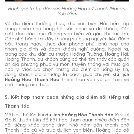
Bánh gai Tứ Trụ đặc sản Hoằng Hóa xứ Thanh (Nguồn:
Sưu tầm)
Về địa điểm thưởng thức, khu vực biển Hải Tiến tập
trung nhiều nhà hàng hải sản phục vụ du khách, đặc
biệt dọc các trục đường ven biển và gần khu lưu trú.
Các nhà hàng tại đây thường sử dụng nguyên liệu đánh
bắt trong ngày, thực đơn phong phú, phù hợp cho
nhóm gia đình và đoàn khách nghỉ dưỡng. Ngoài ra,
trong các khu dân cư thuộc Hoằng Trường, Hoằng Hải,
Hoằng Thanh, du khách cũng có thể tìm thấy các quán
ăn địa phương phục vụ món truyền thống với mức giá
hợp lý. Việc lựa chọn những địa điểm ăn uống uy tín,
đông khách địa phương là cách giúp chuyến
du lịch
Hoằng Hóa Thanh Hóa
thêm trọn vẹn và an tâm về
chất lượng ẩm thực.
5. Kết hợp tham quan những địa điểm nổi tiếng tại
Thanh Hóa
Một lợi thế lớn khi
du lịch Hoằng Hóa Thanh Hóa
là vị trí
địa lý thuận tiện để kết hợp tham quan nhiều điểm đến
nổi tiếng khác trong tỉnh. Nhờ nằm gần thành phố
Thanh Hóa cũ và trục du lịch ven biển, Hoằng Hóa dễ