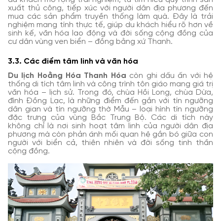
xuất thủ công, tiếp xúc với người dân địa phương đến
mua các sản phẩm truyền thống làm quà. Đây là trải
nghiệm mang tính thực tế, giúp du khách hiểu rõ hơn về
sinh kế, văn hóa lao động và đời sống cộng đồng của
cư dân vùng ven biển – đồng bằng xứ Thanh.
3.3. Các điểm tâm linh và văn hóa
Du lịch Hoằng Hóa Thanh Hóa
còn ghi dấu ấn với hệ
thống di tích tâm linh và công trình tôn giáo mang giá trị
văn hóa – lịch sử. Trong đó, chùa Hồi Long, chùa Dừa,
đình Đồng Lạc, là những điểm đến gắn với tín ngưỡng
dân gian và tín ngưỡng thờ Mẫu – loại hình tín ngưỡng
đặc trưng của vùng Bắc Trung Bộ. Các di tích này
không chỉ là nơi sinh hoạt tâm linh của người dân địa
phương mà còn phản ánh mối quan hệ gắn bó giữa con
người với biển cả, thiên nhiên và đời sống tinh thần
cộng đồng.