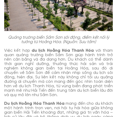
Quảng trường biển Sầm Sơn sôi động, điểm kết nối lý
tưởng từ Hoằng Hóa. (Nguồn: Sưu tầm)
Việc kết hợp
du lịch Hoằng Hóa Thanh Hóa
với tham
quan quảng trường biển Sầm Sơn giúp hành trình trở
nên cân bằng và đa dạng hơn. Du khách có thể dành
thời gian nghỉ dưỡng, thưởng thức hải sản và trải
nghiệm không gian biển tại Hoằng Hóa, sau đó di
chuyển về Sầm Sơn để cảm nhận nhịp sống du lịch sôi
động, hiện đại. Sự liên kết này không chỉ tối ưu quãng
đường di chuyển mà còn mang đến góc nhìn toàn diện
hơn về du lịch Thanh Hóa, từ vùng biển đang phát triển
mạnh mẽ như Hải Tiến đến trung tâm du lịch biển lâu đời
và quy mô lớn như Sầm Sơn.
Du lịch Hoằng Hóa Thanh Hóa
mang đến cho du khách
một hành trình trọn vẹn, nơi hội tụ hài hòa giữa không
gian biển Hải Tiến khoáng đạt, những giá trị văn hóa –
lịch sử lâu đời và hệ thống dịch vụ du lịch ngày càng