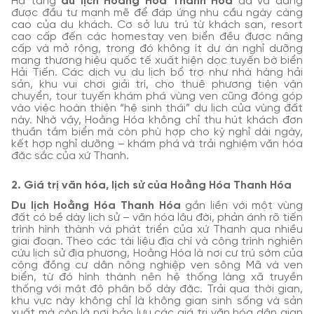
Hạ tầng
du lịch Hoằng Hóa Thanh Hóa
đã và đang
được đầu tư mạnh mẽ để đáp ứng nhu cầu ngày càng
cao của du khách. Cơ sở lưu trú từ khách sạn, resort
cao cấp đến các homestay ven biển đều được nâng
cấp và mở rộng, trong đó không ít dự án nghỉ dưỡng
mang thương hiệu quốc tế xuất hiện dọc tuyến bờ biển
Hải Tiến. Các dịch vụ du lịch bổ trợ như nhà hàng hải
sản, khu vui chơi giải trí, cho thuê phương tiện vận
chuyển, tour tuyến khám phá vùng ven cũng đóng góp
vào việc hoàn thiện “hệ sinh thái” du lịch của vùng đất
này. Nhờ vậy, Hoằng Hóa không chỉ thu hút khách đơn
thuần tắm biển mà còn phù hợp cho kỳ nghỉ dài ngày,
kết hợp nghỉ dưỡng – khám phá và trải nghiệm văn hóa
đặc sắc của xứ Thanh.
2. Giá trị văn hóa, lịch sử của Hoằng Hóa Thanh Hóa
Du lịch Hoằng Hóa Thanh Hóa
gắn liền với một vùng
đất có bề dày lịch sử – văn hóa lâu đời, phản ánh rõ tiến
trình hình thành và phát triển của xứ Thanh qua nhiều
giai đoạn. Theo các tài liệu địa chí và công trình nghiên
cứu lịch sử địa phương, Hoằng Hóa là nơi cư trú sớm của
cộng đồng cư dân nông nghiệp ven sông Mã và ven
biển, từ đó hình thành nên hệ thống làng xã truyền
thống với mật độ phân bố dày đặc. Trải qua thời gian,
khu vực này không chỉ là không gian sinh sống và sản
xuất mà còn là nơi bảo lưu các giá trị văn hóa dân gian