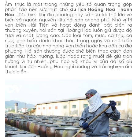
Ẩm thực là một trong những yếu tố quan trọng góp
phần tạo nên sức hút cho
du lịch Hoằng Hóa Thanh
Hóa
, đặc biệt khi địa phương này sở hữu lợi thế lớn về
biển và nguồn nguyên liệu hải sản phong phú. Nhờ vị trí
ven biển Hải Tiến và hoạt động đánh bắt diễn ra
thường xuyên, hải sản tại Hoằng Hóa luôn giữ được độ
tươi và chất lượng cao. Các loại tôm, mực, cá thu, cá
nục, ghẹ biển được khai thác trong ngày và chế biến
trực tiếp tại các nhà hàng ven biển hoặc khu dân cư địa
phương. Hải sản thường được chế biến theo cách đơn
giản như hấp, nướng, luộc hoặc rang muối để giữ trọn
hương vị tự nhiên, phù hợp với khẩu vị của đa số du
khách khi đến Hoằng Hóa nghỉ dưỡng và trải nghiệm ẩm
thực biển.