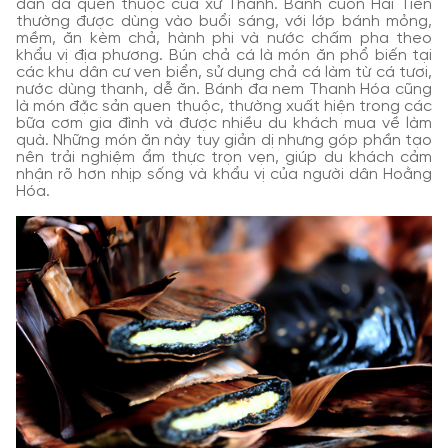
dân dã quen thuộc của xứ Thanh. Bánh cuốn Hải Tiến
thường được dùng vào buổi sáng, với lớp bánh mỏng,
mềm, ăn kèm chả, hành phi và nước chấm pha theo
khẩu vị địa phương. Bún chả cá là món ăn phổ biến tại
các khu dân cư ven biển, sử dụng chả cá làm từ cá tươi,
nước dùng thanh, dễ ăn. Bánh đa nem Thanh Hóa cũng
là món đặc sản quen thuộc, thường xuất hiện trong các
bữa cơm gia đình và được nhiều du khách mua về làm
quà. Những món ăn này tuy giản dị nhưng góp phần tạo
nên trải nghiệm ẩm thực trọn vẹn, giúp du khách cảm
nhận rõ hơn nhịp sống và khẩu vị của người dân Hoằng
Hóa.