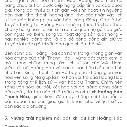
của ngành văn hóa Thanh Hóa, Hoằng Hóa hiện có
hàng chục di tích được xếp hạng cấp tỉnh và cấp quốc
gia, trong đó nhiều di tích gắn với sinh hoạt tín ngưỡng
dân gian, thờ thành hoàng làng, thờ các nhân vật lịch
sử và các không gian văn hóa cộng đồng. Các lễ hội
truyền thống tại Hoằng Hóa thường được tổ chức theo
chu kỳ hằng năm, phản ánh rõ mối quan hệ gắn bó giữa
con người với biển, sông và hoạt động sản xuất nông –
ngư nghiệp, đồng thời là dịp để cộng đồng gìn giữ và
truyền lại các giá trị văn hóa qua nhiều thế hệ.
Bên cạnh đó, Hoằng Hóa còn nằm trong không gian văn
hóa chung của tỉnh Thanh Hóa – vùng đất được xem là
một trong những trung tâm lịch sử lớn của Việt Nam.
Việc kết nối Hoằng Hóa với các di sản tiêu biểu của tỉnh
như Lam Kinh, Thành Nhà Hồ hay các không gian văn
hóa ven sông Mã giúp làm rõ hơn vai trò của Hoằng Hóa
trong tổng thể lịch sử – văn hóa xứ Thanh. Chính nền
tảng văn hóa lâu đời, kết hợp với đời sống cộng đồng
bền chặt, đã tạo nên chiều sâu cho
du lịch Hoằng Hóa
Thanh Hóa
, giúp điểm đến này không chỉ hấp dẫn ở
cảnh quan mà còn giàu giá trị khám phá về lịch sử và
bản sắc địa phương.
3. Những trải nghiệm nổi bật khi du lịch Hoằng Hóa
Thanh Hóa