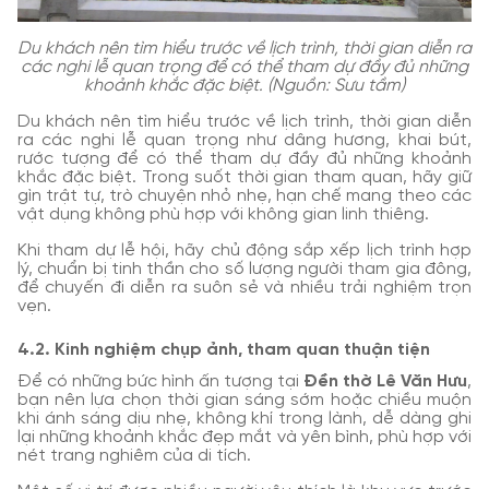
Du khách nên tìm hiểu trước về lịch trình, thời gian diễn ra
các nghi lễ quan trọng để có thể tham dự đầy đủ những
khoảnh khắc đặc biệt. (Nguồn: Sưu tầm)
Du khách nên tìm hiểu trước về lịch trình, thời gian diễn
ra các nghi lễ quan trọng như dâng hương, khai bút,
rước tượng để có thể tham dự đầy đủ những khoảnh
khắc đặc biệt. Trong suốt thời gian tham quan, hãy giữ
gìn trật tự, trò chuyện nhỏ nhẹ, hạn chế mang theo các
vật dụng không phù hợp với không gian linh thiêng.
Khi tham dự lễ hội, hãy chủ động sắp xếp lịch trình hợp
lý, chuẩn bị tinh thần cho số lượng người tham gia đông,
để chuyến đi diễn ra suôn sẻ và nhiều trải nghiệm trọn
vẹn.
4.2. Kinh nghiệm chụp ảnh, tham quan thuận tiện
Để có những bức hình ấn tượng tại
Đền thờ Lê Văn Hưu
,
bạn nên lựa chọn thời gian sáng sớm hoặc chiều muộn
khi ánh sáng dịu nhẹ, không khí trong lành, dễ dàng ghi
lại những khoảnh khắc đẹp mắt và yên bình, phù hợp với
nét trang nghiêm của di tích.