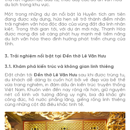
du lịch trong khu vực.
Một trong những dự án nổi bật là Huyền tích am tiên
đang được xây dựng, hứa hẹn sẽ trở thành điểm nhấn
trải nghiệm văn hóa độc đáo của vùng đất địa linh nhân
kiệt. Trong thời gian tới, với dự án mới này, Thanh Hóa
được mong đợi sẽ càng phát huy mạnh mẽ tiềm năng
du lịch văn hóa theo định hướng phát triển chung của
tỉnh.
3. Trải nghiệm nổi bật tại Đền thờ Lê Văn Hưu
3.1. Khám phá kiến trúc và không gian linh thiêng
Đặt chân tới
Đền thờ Lê Văn Hưu
sau khi được trùng tu,
du khách dễ dàng bị cuốn hút bởi vẻ đẹp vừa bề thế
vừa trang nghiêm, in đậm dấu ấn kiến trúc truyền thống
Việt Nam. Khuôn viên đền nay rộng rãi hơn, giữ nguyên
nét cổ kính với tượng đồng uy nghi, bia đá khắc ghi
công đức, hồ nước phẳng lặng, giếng rồng linh thiêng
cùng những cột đá điêu khắc tinh tế.