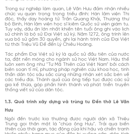
Trong sự nghiệp làm quan, Lê Văn Hưu đảm nhận nhiều
chức vụ quan trọng trong triều đình: Hàn lâm viện Thị
độc, thầy dạy hoàng tử Trần Quang Khải, Thượng thư
bộ Binh, Hàn lâm viện học sĩ kiêm Quốc sử viện giám tu.
Tuy vậy, dấu ấn lớn nhất khiến tên tuổi ông ghi vào lịch
sử chính là bộ sử Đại Việt sử ký. Năm 1272, ông trình lên
vua bộ sử gồm 30 quyển, ghi lại hành trình của Đại Việt
từ thời Triệu Vũ Đế đến Lý Chiêu Hoàng.
Tác phẩm Đại Việt sử ký là quốc sử đầu tiên của nước
ta, đặt nền móng cho ngành sử học Việt Nam. Hậu thế
luôn xem ông như "Tư Mã Thiên của Việt Nam" bởi cách
biên soạn tỉ mỉ, phương pháp nghiên cứu khoa học, tinh
thần dân tộc sâu sắc cùng những nhận xét sắc bén về
các triều đại. Thành quả của ông tiếp tục được các sử
gia kế thừa, góp phần hình thành và phát triển truyền
thống viết sử của dân tộc.
1.3. Quá trình xây dựng và trùng tu Đền thờ Lê Văn
Hưu
Ngôi đền trước kia thường được người dân xã Thiệu
Trung gọi thân mật là "chùa ông Hưu". Trải qua biến
thiên của thời gian, tác động của khí hậu và chiến tranh