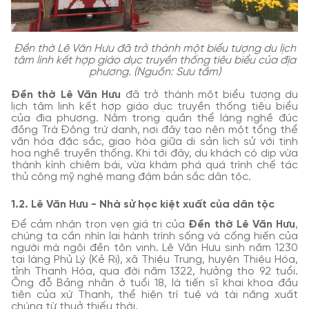
Đền thờ Lê Văn Hưu đã trở thành một biểu tượng du lịch
tâm linh kết hợp giáo dục truyền thống tiêu biểu của địa
phương. (Nguồn: Sưu tầm)
Đền thờ Lê Văn Hưu
đã trở thành một biểu tượng du
lịch tâm linh kết hợp giáo dục truyền thống tiêu biểu
của địa phương. Nằm trong quần thể làng nghề đúc
đồng Trà Đông trứ danh, nơi đây tạo nên một tổng thể
văn hóa đặc sắc, giao hòa giữa di sản lịch sử với tinh
hoa nghề truyền thống. Khi tới đây, du khách có dịp vừa
thành kính chiêm bái, vừa khám phá quá trình chế tác
thủ công mỹ nghệ mang đậm bản sắc dân tộc.
1.2. Lê Văn Hưu - Nhà sử học kiệt xuất của dân tộc
Để cảm nhận trọn vẹn giá trị của
Đền thờ Lê Văn Hưu
,
chúng ta cần nhìn lại hành trình sống và cống hiến của
người mà ngôi đền tôn vinh. Lê Văn Hưu sinh năm 1230
tại làng Phủ Lý (Kẻ Rị), xã Thiệu Trung, huyện Thiệu Hóa,
tỉnh Thanh Hóa, qua đời năm 1322, hưởng thọ 92 tuổi.
Ông đỗ Bảng nhãn ở tuổi 18, là tiến sĩ khai khoa đầu
tiên của xứ Thanh, thể hiện trí tuệ và tài năng xuất
chúng từ thuở thiếu thời.