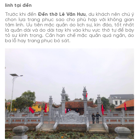
linh tại đền
Trước khi đến
Đền thờ Lê Văn Hưu
, du khách nên chú ý
chọn lựa trang phục sao cho phù hợp với không gian
tâm linh. Ưu tiên mặc quần áo lịch sự, kín đáo, tốt nhất
là quần dài và áo dài tay khi vào khu vực thờ tự để bày
tỏ sự kính trọng. Cần hạn chế mặc quần quá ngắn, áo
ba lỗ hay trang phục bó sát.