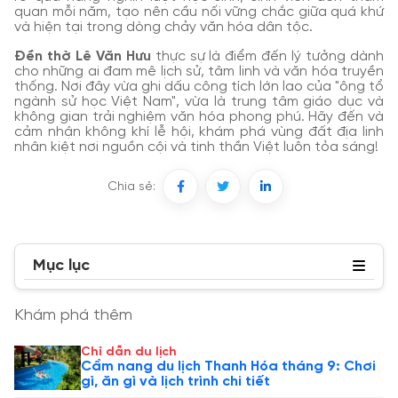
quan mỗi năm, tạo nên cầu nối vững chắc giữa quá khứ
và hiện tại trong dòng chảy văn hóa dân tộc.
Đền thờ Lê Văn Hưu
thực sự là điểm đến lý tưởng dành
cho những ai đam mê lịch sử, tâm linh và văn hóa truyền
thống. Nơi đây vừa ghi dấu công tích lớn lao của "ông tổ
ngành sử học Việt Nam", vừa là trung tâm giáo dục và
không gian trải nghiệm văn hóa phong phú. Hãy đến và
cảm nhận không khí lễ hội, khám phá vùng đất địa linh
nhân kiệt nơi nguồn cội và tinh thần Việt luôn tỏa sáng!
Chia sẻ:
Mục lục
Khám phá thêm
Chỉ dẫn du lịch
Cẩm nang du lịch Thanh Hóa tháng 9: Chơi
gì, ăn gì và lịch trình chi tiết