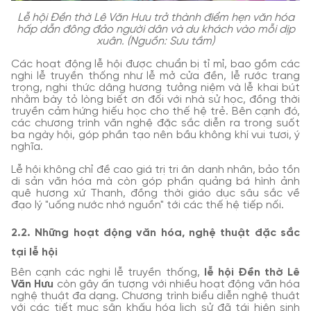
Lễ hội Đền thờ Lê Văn Hưu trở thành điểm hẹn văn hóa
hấp dẫn đông đảo người dân và du khách vào mỗi dịp
xuân. (Nguồn: Sưu tầm)
Các hoạt động lễ hội được chuẩn bị tỉ mỉ, bao gồm các
nghi lễ truyền thống như lễ mở cửa đền, lễ rước trang
trọng, nghi thức dâng hương tưởng niệm và lễ khai bút
nhằm bày tỏ lòng biết ơn đối với nhà sử học, đồng thời
truyền cảm hứng hiếu học cho thế hệ trẻ. Bên cạnh đó,
các chương trình văn nghệ đặc sắc diễn ra trong suốt
ba ngày hội, góp phần tạo nên bầu không khí vui tươi, ý
nghĩa.
Lễ hội không chỉ đề cao giá trị tri ân danh nhân, bảo tồn
di sản văn hóa mà còn góp phần quảng bá hình ảnh
quê hương xứ Thanh, đồng thời giáo dục sâu sắc về
đạo lý "uống nước nhớ nguồn" tới các thế hệ tiếp nối.
2.2. Những hoạt động văn hóa, nghệ thuật đặc sắc
tại lễ hội
Bên cạnh các nghi lễ truyền thống,
lễ hội Đền thờ Lê
Văn Hưu
còn gây ấn tượng với nhiều hoạt động văn hóa
nghệ thuật đa dạng. Chương trình biểu diễn nghệ thuật
với các tiết mục sân khấu hóa lịch sử đã tái hiện sinh