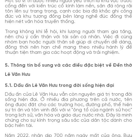
Một số vị trí được nhiều người yêu thích là khu vực trước
cổng đền với kiến trúc cổ kính làm nền, sân đá rộng rãi
tôn lên sự trang trọng, cạnh các bia đá khắc ghi công
đức và khu tượng đồng bên làng nghề đúc đồng thể
hiện nét văn hóa truyền thống.
Trong không khí lễ hội, khi lượng người tham gia tăng,
nên chú ý cẩn thận với tài sản cá nhân. Việc đi cùng
nhóm bạn hoặc người thân sẽ giúp di chuyển dễ dàng,
đồng thời nên hạn chế mang theo nhiều hành lý để
thuận tiện tham gia các hoạt động và trải nghiệm.
5. Thông tin bổ sung và các điều đặc biệt về Đền thờ
Lê Văn Hưu
5.1. Dấu ấn Lê Văn Hưu trong đời sống hiện đại
Dấu ấn của Lê Văn Hưu vẫn còn nguyên giá trị trong đời
sống hiện đại. Ở nhiều địa phương trên cả nước, tên
ông được đặt cho các trường học, đường phố, thể hiện
sự tri ân và tôn vinh đối với vị "ông tổ của ngành sử học"
trong lịch sử, văn hóa và giáo dục nước nhà. Đây là minh
chứng cho sự kính trọng sâu sắc của dân tộc dành cho
bậc hiền tài.
Năm 2022, nhân dịp 700 năm ngày mất của ông, Bưu