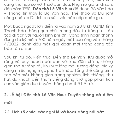
khiến nhiều hạng mục của đền bị xuống cấp, diện tích
cũng thu hẹp so với thuở ban đầu. Nhận rõ giá trị di sản,
đến năm 1990,
Đền thờ Lê Văn Hưu
đã được Bộ Văn hóa
- Thông tin (nay là Bộ Văn hóa, Thể thao và Du lịch)
công nhận là Di tích lịch sử - văn hóa cấp quốc gia.
Một bước ngoặt lớn diễn ra vào năm 2018 khi UBND tỉnh
Thanh Hóa thông qua chủ trương đầu tư trùng tu, tôn
tạo di tích với nguồn kinh phí lớn. Công trình hoàn thành
đúng dịp kỷ niệm 700 năm ngày mất của ông vào tháng
4/2022, đánh dấu một giai đoạn mới trong công tác
bảo tồn di sản.
Sau khi tu bổ, kiến trúc
Đền thờ Lê Văn Hưu
được mở
rộng và quy hoạch bài bản với khu đền chính, không
gian thờ tự rộng rãi, khu vực lăng mộ, tượng đồng, bia ký
cùng nhiều hạng mục phụ trợ khác. Tổng thể công trình
tạo nên một không gian trang nghiêm, linh thiêng, thu
hút du khách đến thăm viếng đồng thời góp phần tích
cực vào giáo dục truyền thống cho thế hệ trẻ.
2. Lễ hội Đền thờ Lê Văn Hưu: Truyền thống và điểm
mới
2.1. Lịch tổ chức, các nghi lễ và hoạt động nổi bật