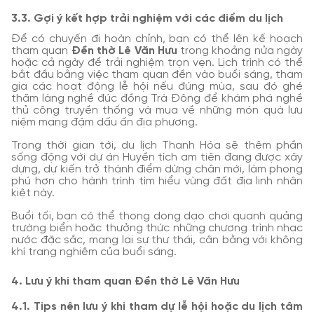
3.3. Gợi ý kết hợp trải nghiệm với các điểm du lịch
Để có chuyến đi hoàn chỉnh, bạn có thể lên kế hoạch
tham quan
Đền thờ Lê Văn Hưu
trong khoảng nửa ngày
hoặc cả ngày để trải nghiệm trọn vẹn. Lịch trình có thể
bắt đầu bằng việc tham quan đền vào buổi sáng, tham
gia các hoạt động lễ hội nếu đúng mùa, sau đó ghé
thăm làng nghề đúc đồng Trà Đông để khám phá nghề
thủ công truyền thống và mua về những món quà lưu
niệm mang đậm dấu ấn địa phương.
Trong thời gian tới, du lịch Thanh Hóa sẽ thêm phần
sống động với dự án Huyền tích am tiên đang được xây
dựng, dự kiến trở thành điểm dừng chân mới, làm phong
phú hơn cho hành trình tìm hiểu vùng đất địa linh nhân
kiệt này.
Buổi tối, bạn có thể thong dong dạo chơi quanh quảng
trường biển hoặc thưởng thức những chương trình nhạc
nước đặc sắc, mang lại sự thư thái, cân bằng với không
khí trang nghiêm của buổi sáng.
4. Lưu ý khi tham quan Đền thờ Lê Văn Hưu
4.1. Tips nên lưu ý khi tham dự lễ hội hoặc du lịch tâm