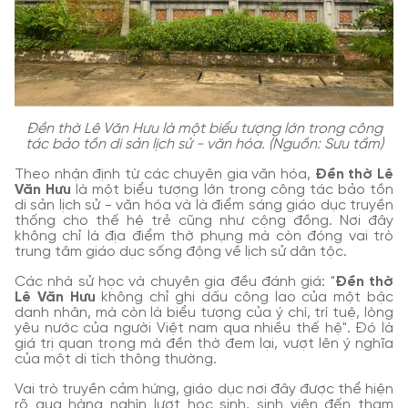
Đền thờ Lê Văn Hưu là một biểu tượng lớn trong công
tác bảo tồn di sản lịch sử - văn hóa. (Nguồn: Sưu tầm)
Theo nhận định từ các chuyên gia văn hóa,
Đền thờ Lê
Văn Hưu
là một biểu tượng lớn trong công tác bảo tồn
di sản lịch sử - văn hóa và là điểm sáng giáo dục truyền
thống cho thế hệ trẻ cũng như cộng đồng. Nơi đây
không chỉ là địa điểm thờ phụng mà còn đóng vai trò
trung tâm giáo dục sống động về lịch sử dân tộc.
Các nhà sử học và chuyên gia đều đánh giá: "
Đền thờ
Lê Văn Hưu
không chỉ ghi dấu công lao của một bậc
danh nhân, mà còn là biểu tượng của ý chí, trí tuệ, lòng
yêu nước của người Việt nam qua nhiều thế hệ". Đó là
giá trị quan trọng mà đền thờ đem lại, vượt lên ý nghĩa
của một di tích thông thường.
Vai trò truyền cảm hứng, giáo dục nơi đây được thể hiện
rõ qua hàng nghìn lượt học sinh, sinh viên đến tham