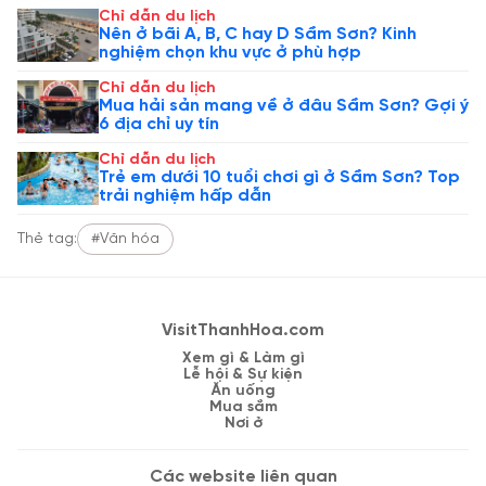
Chỉ dẫn du lịch
Nên ở bãi A, B, C hay D Sầm Sơn? Kinh
nghiệm chọn khu vực ở phù hợp
Chỉ dẫn du lịch
Mua hải sản mang về ở đâu Sầm Sơn? Gợi ý
6 địa chỉ uy tín
Chỉ dẫn du lịch
Trẻ em dưới 10 tuổi chơi gì ở Sầm Sơn? Top
trải nghiệm hấp dẫn
Thẻ tag:
#Văn hóa
VisitThanhHoa.com
Xem gì & Làm gì
Lễ hội & Sự kiện
Ăn uống
Mua sắm
Nơi ở
Các website liên quan