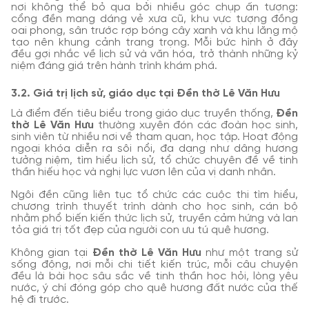
nơi không thể bỏ qua bởi nhiều góc chụp ấn tượng:
cổng đền mang dáng vẻ xưa cũ, khu vực tượng đồng
oai phong, sân trước rợp bóng cây xanh và khu lăng mộ
tạo nên khung cảnh trang trọng. Mỗi bức hình ở đây
đều gợi nhắc về lịch sử và văn hóa, trở thành những kỷ
niệm đáng giá trên hành trình khám phá.
3.2. Giá trị lịch sử, giáo dục tại Đền thờ Lê Văn Hưu
Là điểm đến tiêu biểu trong giáo dục truyền thống,
Đền
thờ Lê Văn Hưu
thường xuyên đón các đoàn học sinh,
sinh viên từ nhiều nơi về tham quan, học tập. Hoạt động
ngoại khóa diễn ra sôi nổi, đa dạng như dâng hương
tưởng niệm, tìm hiểu lịch sử, tổ chức chuyên đề về tinh
thần hiếu học và nghị lực vươn lên của vị danh nhân.
Ngôi đền cũng liên tục tổ chức các cuộc thi tìm hiểu,
chương trình thuyết trình dành cho học sinh, cán bộ
nhằm phổ biến kiến thức lịch sử, truyền cảm hứng và lan
tỏa giá trị tốt đẹp của người con ưu tú quê hương.
Không gian tại
Đền thờ Lê Văn Hưu
như một trang sử
sống động, nơi mỗi chi tiết kiến trúc, mỗi câu chuyện
đều là bài học sâu sắc về tinh thần học hỏi, lòng yêu
nước, ý chí đóng góp cho quê hương đất nước của thế
hệ đi trước.