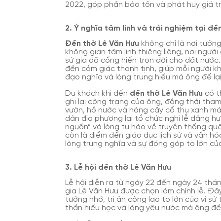
2022, góp phần bảo tồn và phát huy giá trị
2. Ý nghĩa tâm linh và trải nghiệm tại đề
Đền thờ Lê Văn Hưu
không chỉ là nơi tưởn
không gian tâm linh thiêng liêng, nơi người
sử gia đã cống hiến trọn đời cho đất nước
đến cảm giác thanh tịnh, giúp mỗi người kh
đạo nghĩa và lòng trung hiếu mà ông để lạ
Du khách khi đến
đền thờ Lê Văn Hưu
có t
ghi lại công trạng của ông, đồng thời tha
vườn, hồ nước và hàng cây cổ thụ xanh mát.
dân địa phương lại tổ chức nghi lễ dâng h
nguồn” và lòng tự hào về truyền thống quê 
còn là điểm đến giáo dục lịch sử và văn hó
lòng trung nghĩa và sự đóng góp to lớn c
3. Lễ hội đền thờ Lê Văn Hưu
Lễ hội diễn ra từ ngày 22 đến ngày 24 thán
gia Lê Văn Hưu được chọn làm chính lễ. Đâ
tưởng nhớ, tri ân công lao to lớn của vị sử
thần hiếu học và lòng yêu nước mà ông để 