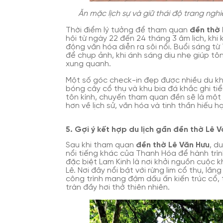
Ăn mặc lịch sự và giữ thái độ trang ngh
Thời điểm lý tưởng để tham quan
đền thờ 
hội từ ngày 22 đến 24 tháng 3 âm lịch, khi 
động văn hóa diễn ra sôi nổi. Buổi sáng từ 
để chụp ảnh, khi ánh sáng dịu nhẹ giúp tô
xung quanh.
Một số góc check-in đẹp được nhiều du kh
bóng cây cổ thụ và khu bia đá khắc ghi tiể
tôn kính, chuyến tham quan đền sẽ là một 
hơn về lịch sử, văn hóa và tinh thần hiếu 
5. Gợi ý kết hợp du lịch gần đền thờ Lê 
Sau khi tham quan
đền thờ Lê Văn Hưu
, d
nổi tiếng khác của Thanh Hóa để hành trìn
đặc biệt Lam Kinh là nơi khởi nguồn cuộc kh
Lê. Nơi đây nổi bật với rừng lim cổ thụ, lă
công trình mang đậm dấu ấn kiến trúc cổ, 
tràn đầy hơi thở thiên nhiên.