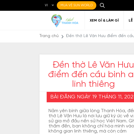
VI
MUA VÉ SUN WORLD
XEM GÌ & LÀM GÌ
LỄ
Trang chủ
Đền thờ Lê Văn Hưu điểm đến cầu 
Đền thờ Lê Văn Hưu
điểm đến cầu bình 
Ẩm thực Địa phương
Điểm đến yêu thích
Về Thanh Hóa
Đi đến Thanh Hóa
Nghệ thuật
Di c
Gi
Địa điểm ăn uống
T
linh thiêng
BÀI ĐĂNG NGÀY 19 THÁNG 11, 202
Nằm yên bình giữa lòng Thanh Hóa, đề
thờ Lê Văn Hưu là nơi lưu giữ ký ức về vị
sử gia mở đầu nền sử học Việt Nam. G
thăm đền, bạn không chỉ hòa mình và
không gian linh thiêng, mà còn cảm