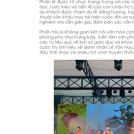
Phần lễ được tổ chức trang trọng với các 
dục, rước kiệu và tiến lễ của con cháu họ 
du khách được tham dự lễ dâng hương, tuy
thuật sân khấu hóa tái hiện cuộc đời và s
nghiêm mà vẫn gần gũi, đậm bản sắc văn 
Phần hội là không gian kết nối văn hóa cộ
phong phú như trưng bày, triển lãm sản 
các tư liệu quý về lịch sử giáo dục và kho
cuộc thi tìm hiểu về danh nhân Lê Văn Hưu
đấu thể thao và nhiều trò chơi truyền thố