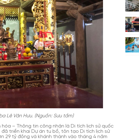
 ba Lê Văn Hưu. (Nguồn: Sưu tầm)
hóa – Thông tin công nhận là Di tích lịch sử quốc
ã triển khai Dự án tu bổ, tôn tạo Di tích lịch sử
ơn 29 tỷ đồng và khánh thành vào tháng 4 năm