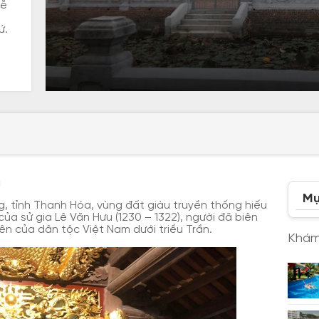
lễ
ứ.
u
Mụ
g, tỉnh Thanh Hóa, vùng đất giàu truyền thống hiếu
của sử gia Lê Văn Hưu (1230 – 1322), người đã biên
ên của dân tộc Việt Nam dưới triều Trần.
Khám