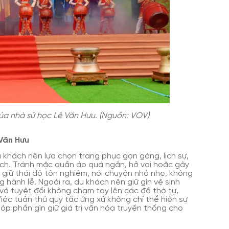
ủa nhà sử học Lê Văn Hưu. (Nguồn: VOV)
 Văn Hưu
u khách nên lựa chọn trang phục gọn gàng, lịch sự,
 tích. Tránh mặc quần áo quá ngắn, hở vai hoặc gây
giữ thái độ tôn nghiêm, nói chuyện nhỏ nhẹ, không
 hành lễ. Ngoài ra, du khách nên giữ gìn vệ sinh
và tuyệt đối không chạm tay lên các đồ thờ tự,
Việc tuân thủ quy tắc ứng xử không chỉ thể hiện sự
óp phần gìn giữ giá trị văn hóa truyền thống cho