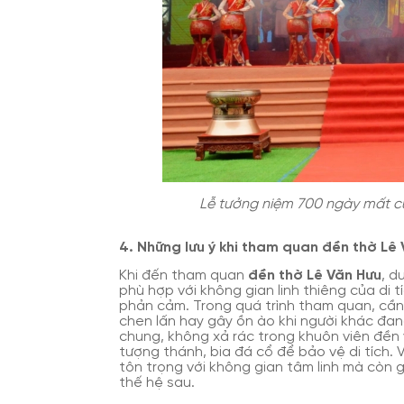
Lễ tưởng niệm 700 ngày mất c
4. Những lưu ý khi tham quan đền thờ Lê
Khi đến tham quan
đền thờ Lê Văn Hưu
, d
phù hợp với không gian linh thiêng của di
phản cảm. Trong quá trình tham quan, cần 
chen lấn hay gây ồn ào khi người khác đang
chung, không xả rác trong khuôn viên đền 
tượng thánh, bia đá cổ để bảo vệ di tích. 
tôn trọng với không gian tâm linh mà còn g
thế hệ sau.