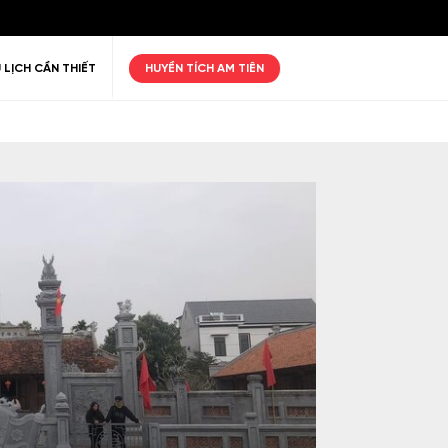
 LỊCH CẦN THIẾT
HUYỀN TÍCH AM TIÊN
ư giãn
Thiên nhiên
Golf