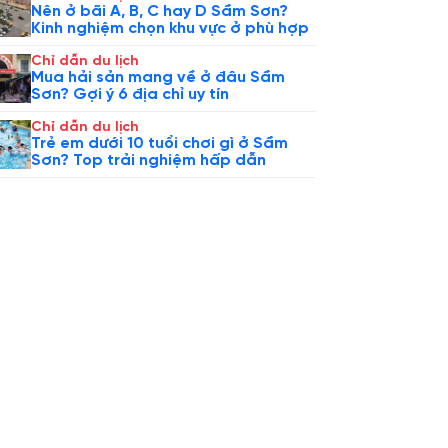
Nên ở bãi A, B, C hay D Sầm Sơn?
Kinh nghiệm chọn khu vực ở phù hợp
Chỉ dẫn du lịch
Mua hải sản mang về ở đâu Sầm
Sơn? Gợi ý 6 địa chỉ uy tín
Chỉ dẫn du lịch
Trẻ em dưới 10 tuổi chơi gì ở Sầm
Sơn? Top trải nghiệm hấp dẫn