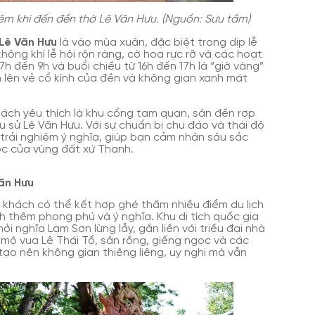
iêm khi đến đền thờ Lê Văn Hưu. (Nguồn: Sưu tầm)
Lê Văn Hưu
là vào mùa xuân, đặc biệt trong dịp lễ
không khí lễ hội rộn ràng, cờ hoa rực rỡ và các hoạt
7h đến 9h và buổi chiều từ 16h đến 17h là “giờ vàng”
n lên vẻ cổ kính của đền và không gian xanh mát
ách yêu thích là khu cổng tam quan, sân đền rợp
u sử Lê Văn Hưu. Với sự chuẩn bị chu đáo và thái độ
trải nghiệm ý nghĩa, giúp bạn cảm nhận sâu sắc
học của vùng đất xứ Thanh.
Văn Hưu
u khách có thể kết hợp ghé thăm nhiều điểm du lịch
h thêm phong phú và ý nghĩa. Khu di tích quốc gia
ởi nghĩa Lam Sơn lừng lẫy, gắn liền với triều đại nhà
ng mộ vua Lê Thái Tổ, sân rồng, giếng ngọc và các
tạo nên không gian thiêng liêng, uy nghi mà vẫn