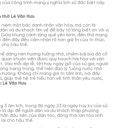
 của công trình mang ý nghĩa lịch sử đặc biệt này.
n thờ Lê Văn Hưu
g niệm một bậc danh nhân văn hóa, mà còn là
 dân và du khách tìm về để bày tỏ lòng biết ơn với vị
. Giữa khung cảnh làng quê yên bình, đền thờ mang
i đến đây đều cảm nhận rõ hơn giá trị của tri thức,
i cho hậu thế.
hể dâng nén hương tưởng nhớ, chiêm bái bia đá cổ
m quan khuôn viên được quy hoạch hài hòa với sân
 Vào mỗi dịp lễ, tết hay ngày giỗ của sử gia, người
ương trang trọng, thể hiện đạo lý “uống nước nhớ
hương. Không chỉ mang giá trị tâm linh, nơi đây
a, giúp thế hệ trẻ hiểu hơn về tinh thần yêu nước,
ủa
Lê Văn Hưu
g 3 âm lịch, trong đó ngày 23 là ngày húy kỵ của sử
y là dịp để người dân và du khách thập phương
 thần đầu tiên của dân tộc, đồng thời lan tỏa tinh
lại cho hậu thế.