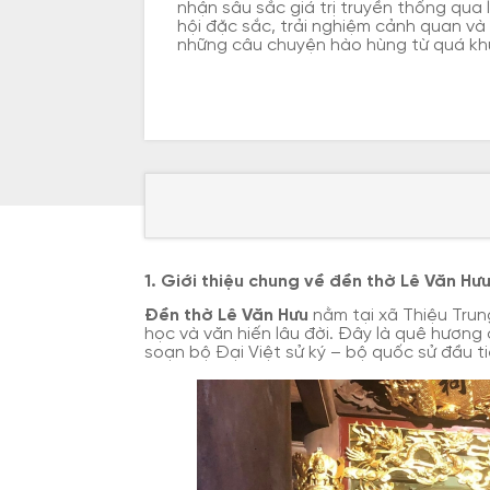
nhận sâu sắc giá trị truyền thống qua 
hội đặc sắc, trải nghiệm cảnh quan và
những câu chuyện hào hùng từ quá kh
1. Giới thiệu chung về đền thờ Lê Văn Hư
Đền thờ Lê Văn Hưu
nằm tại xã Thiệu Trun
học và văn hiến lâu đời. Đây là quê hương 
soạn bộ Đại Việt sử ký – bộ quốc sử đầu ti