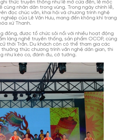
nghi thức truyền thống như lễ mở cửa đền, lễ mộc
Lê cùng nhân dân trong vùng. Trong ngày chính lễ,
ên đọc chúc văn, khai hội và chương trình nghệ
ự nghiệp của Lê Văn Hưu, mang đến không khí trang
hóa xứ Thanh.
ng đồng, được tổ chức sôi nổi với nhiều hoạt động
phẩm làng nghề truyền thống, sản phẩm OCOP, cùng
a cử thời Trần. Du khách còn có thể tham gia các
, thưởng thức chương trình văn nghệ dân gian, thi
ng như kéo co, đánh đu, cờ tướng.