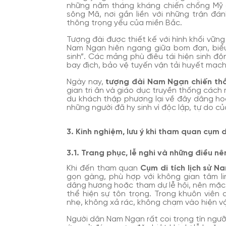
những năm tháng kháng chiến chống Mỹ 
sông Mã, nơi gắn liền với những trận đá
thông trọng yếu của miền Bắc.
Tượng đài được thiết kế với hình khối vững
Nam Ngạn hiên ngang giữa bom đạn, biểu
sinh”. Các mảng phù điêu tái hiện sinh đ
bay địch, bảo vệ tuyến vận tải huyết mạc
Ngày nay,
tượng đài Nam Ngạn chiến th
gian tri ân và giáo dục truyền thống cách m
du khách thập phương lại về đây dâng hoa
những người đã hy sinh vì độc lập, tự do c
3. Kinh nghiệm, lưu ý khi tham quan cụm d
3.1. Trang phục, lễ nghi và những điều nê
Khi đến tham quan
Cụm di tích lịch sử 
gọn gàng, phù hợp với không gian tâm li
dâng hương hoặc tham dự lễ hội, nên mặc 
thể hiện sự tôn trọng. Trong khuôn viên d
nhẹ, không xả rác, không chạm vào hiện vậ
Người dân Nam Ngạn rất coi trọng tín ngưỡ