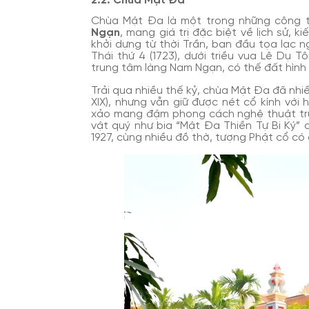
2.2. Chùa Mật Đa
Chùa Mật Đa là một trong những công t
Ngạn
, mang giá trị đặc biệt về lịch sử, 
khởi dựng từ thời Trần, ban đầu tọa lạc
Thái thứ 4 (1723), dưới triều vua Lê Dụ T
trung tâm làng Nam Ngạn, có thế đất hìn
Trải qua nhiều thế kỷ, chùa Mật Đa đã nhiề
XIX), nhưng vẫn giữ được nét cổ kính vớ
xảo mang đậm phong cách nghệ thuật truy
vật quý như bia “Mật Đa Thiền Tự Bi Ký”
1927, cùng nhiều đồ thờ, tượng Phật cổ có g