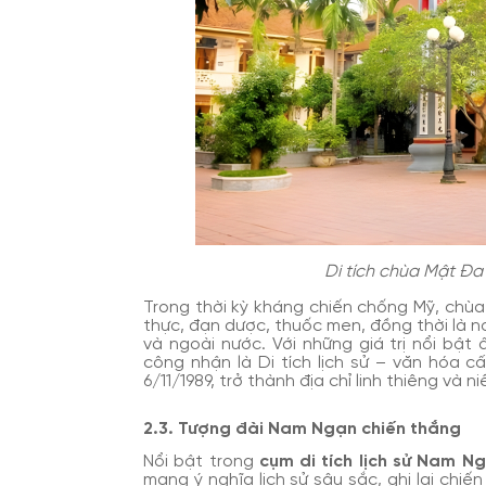
Di tích chùa Mật Đ
Trong thời kỳ kháng chiến chống Mỹ, chùa 
thực, đạn dược, thuốc men, đồng thời là n
và ngoài nước. Với những giá trị nổi bậ
công nhận là Di tích lịch sử – văn hóa 
6/11/1989, trở thành địa chỉ linh thiêng và
2.3. Tượng đài Nam Ngạn chiến thắng
Nổi bật trong
cụm di tích lịch sử Nam N
mang ý nghĩa lịch sử sâu sắc, ghi lại ch