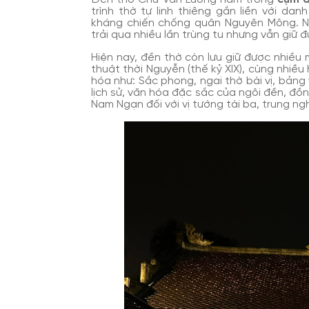
trình thờ tự linh thiêng gắn liền với da
kháng chiến chống quân Nguyên Mông. N
trải qua nhiều lần trùng tu nhưng vẫn giữ 
Hiện nay, đền thờ còn lưu giữ được nhiề
thuật thời Nguyễn (thế kỷ XIX), cùng nhiều h
hóa như: Sắc phong, ngai thờ bài vị, bảng
lịch sử, văn hóa đặc sắc của ngôi đền, đồn
Nam Ngạn đối với vị tướng tài ba, trung ngh