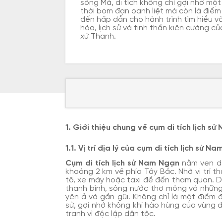
sông Mã, di tích không chỉ gợi nhớ một
thời bom đạn oanh liệt mà còn là điểm
đến hấp dẫn cho hành trình tìm hiểu v
hóa, lịch sử và tinh thần kiên cường củ
xứ Thanh.
1. Giới thiệu chung về cụm di tích lịch s
1.1. Vị trí địa lý của cụm di tích lịch sử N
Cụm di tích lịch sử Nam Ngạn
nằm ven dò
khoảng 2 km về phía Tây Bắc. Nhờ vị trí t
tô, xe máy hoặc taxi để đến tham quan. D
thanh bình, sông nước thơ mộng và những 
yên ả và gần gũi. Không chỉ là một điểm đ
sử, gợi nhớ không khí hào hùng của vùng
tranh vì độc lập dân tộc.