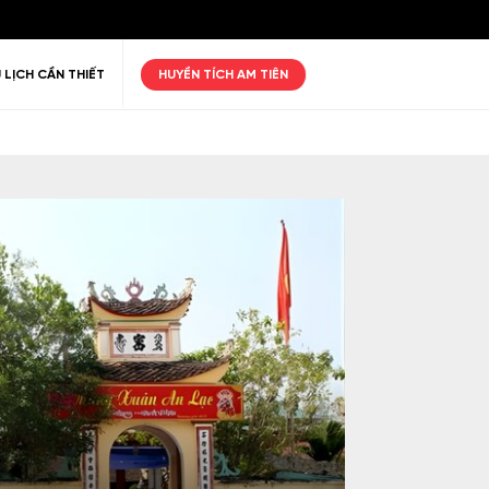
 LỊCH CẦN THIẾT
HUYỀN TÍCH AM TIÊN
ư giãn
Thiên nhiên
Golf