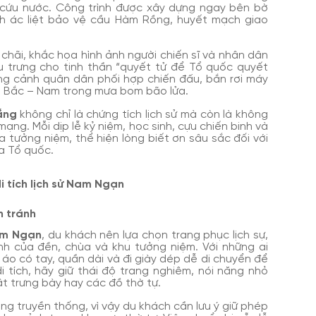
cứu nước. Công trình được xây dựng ngay bên bờ
nh ác liệt bảo vệ cầu Hàm Rồng, huyết mạch giao
 chãi, khắc họa hình ảnh người chiến sĩ và nhân dân
 trưng cho tinh thần “quyết tử để Tổ quốc quyết
ộng cảnh quân dân phối hợp chiến đấu, bắn rơi máy
h Bắc – Nam trong mưa bom bão lửa.
ắng
không chỉ là chứng tích lịch sử mà còn là không
ạng. Mỗi dịp lễ kỷ niệm, học sinh, cựu chiến binh và
 tưởng niệm, thể hiện lòng biết ơn sâu sắc đối với
ủa Tổ quốc.
i tích lịch sử Nam Ngạn
n tránh
Nam Ngạn
, du khách nên lựa chọn trang phục lịch sự,
nh của đền, chùa và khu tưởng niệm. Với những ai
áo có tay, quần dài và đi giày dép dễ di chuyển để
i tích, hãy giữ thái độ trang nghiêm, nói năng nhỏ
t trưng bày hay các đồ thờ tự.
ng truyền thống, vì vậy du khách cần lưu ý giữ phép