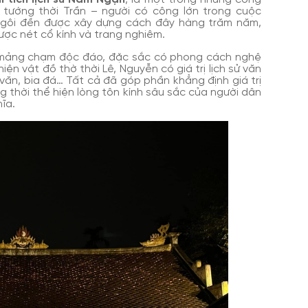
nh tướng thời Trần – người có công lớn trong cuộc
gôi đền được xây dựng cách đây hàng trăm năm,
được nét cổ kính và trang nghiêm.
u mảng chạm độc đáo, đặc sắc có phong cách nghệ
iện vật đồ thờ thời Lê, Nguyễn có giá trị lịch sử văn
 văn, bia đá… Tất cả đã góp phần khẳng định giá trị
g thời thể hiện lòng tôn kính sâu sắc của người dân
ĩa.