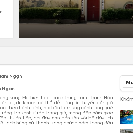
ăn
a
ử Nam Ngạn
Mụ
am Ngạn
ng sông Mã hiền hòa, cách trung tâm Thanh Hóa
Khám
huận lợi, du khách có thể dễ dàng di chuyển bằng ô
ọc theo hành trình, hai bên là khung cảnh làng quê
rặng tre xanh rì rào trong gió, mang đến cảm giác
ến thuận tiện, nơi đây còn gắn liền với bề dày lịch
 đất anh hùng xứ Thanh trong những năm tháng đấu