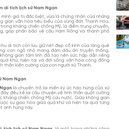
ụm di tích lịch sử Nam Ngạn
mình giá trị đặc biệt, vừa là chứng nhân của những
ông gian văn hóa tiêu biểu của vùng đất Thanh Hóa.
ng trong kháng chiến chống Mỹ, là điểm trung chuyển,
rang, góp phần bảo vệ cầu Hàm Rồng và thành phố
 khu di tích còn lưu giữ nét đẹp cổ kính của làng quê
hững con ngõ nhỏ mang đậm dấu ấn truyền thống.
à không gian tâm linh đã tạo nên sức hấp dẫn riêng
quá khứ, hiện tại và đời sống văn hóa cộng đồng
nh thần kiên cường của con người xứ Thanh.
 sử Nam Ngạn
m Ngạn
là chuyến trở lại miền ký ức hào hùng của xứ
 đây đều kể lại câu chuyện về tinh thần quật cường
ộc kháng chiến chống Mỹ cứu nước. Giữa không gian
ược sự giao hòa giữa quá khứ và hiện tại qua từng
ất anh hùng này.
i tích lịch sử Nam Ngạn
, là một trong những công