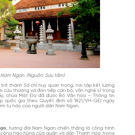
a Nam Ngạn. (Nguồn: Sưu tầm)
trở thành Sở chỉ huy quan trọng, nơi tập kết lương
ơi cứu thương và đón tiếp cán bộ, văn nghệ sĩ trong
t ấy, chùa Mật Đa đã được Bộ Văn hóa – Thông tin
cấp quốc gia theo Quyết định số 1821/VH-QĐ ngày
 niềm tự hào của người dân Nam Ngạn.
gạn
, tượng đài Nam Ngạn chiến thắng là công trình
iến công hào hùng của quân và dân Thanh Hóa trong