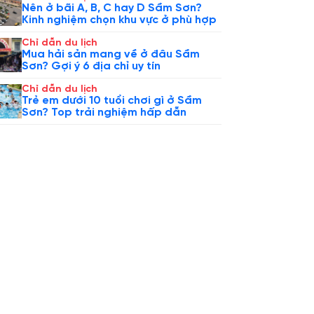
Nên ở bãi A, B, C hay D Sầm Sơn?
Kinh nghiệm chọn khu vực ở phù hợp
Chỉ dẫn du lịch
Mua hải sản mang về ở đâu Sầm
Sơn? Gợi ý 6 địa chỉ uy tín
Chỉ dẫn du lịch
Trẻ em dưới 10 tuổi chơi gì ở Sầm
Sơn? Top trải nghiệm hấp dẫn