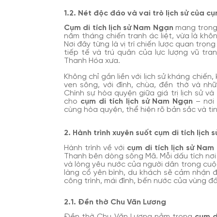
1.2. Nét độc đáo và vai trò lịch sử của c
Cụm di tích lịch sử Nam Ngạn
mang trong 
năm tháng chiến tranh ác liệt, vừa là kh
Nơi đây từng là vị trí chiến lược quan trọ
tiếp tế và trú quân của lực lượng vũ t
Thanh Hóa xưa.
Không chỉ gắn liền với lịch sử kháng chiến,
ven sông, với đình, chùa, đền thờ và n
Chính sự hòa quyện giữa giá trị lịch sử v
cho
c
ụm di tích lịch sử Nam Ngạn
– nơi 
cùng hòa quyện, thể hiện rõ bản sắc và ti
2. Hành trình xuyên suốt cụm di tích lịch
Hành trình về với
cụm di tích lịch sử Na
Thanh bên dòng sông Mã. Mỗi dấu tích nơi
và lòng yêu nước của người dân trong cu
làng cổ yên bình, du khách sẽ cảm nhận đ
công trình, mái đình, bến nước của vùng đ
2.1. Đền thờ Chu Văn Lương
Đền thờ Chu Văn Lương nằm trong
cụm d