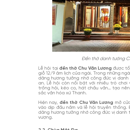
Đền thờ danh tướng C
Lễ hội tại
đền thờ Chu Văn Lương
được tổ
giỗ 12/9 âm lịch của ngài. Trong những n
dâng hương tưởng nhớ công đức vị danh 
an. Lễ hội còn nổi bật với nhiều trò chơ
trống hội, kéo co, hát chầu văn… tạo nên
sắc văn hóa xứ Thanh.
Hiện nay,
đền thờ Chu Văn Lương
mở cửa
vào dịp đầu năm và lễ hội truyền thống.
dâng hương tưởng nhớ công đức vị danh t
vượng.