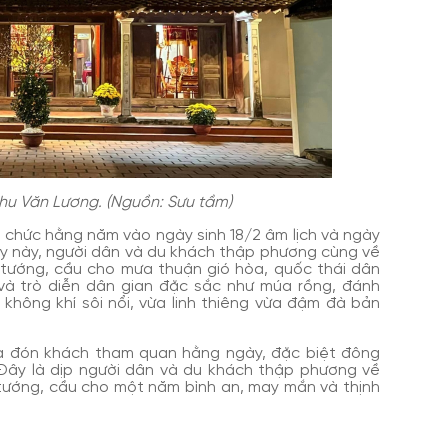
hu Văn Lương. (Nguồn: Sưu tầm)
 chức hằng năm vào ngày sinh 18/2 âm lịch và ngày
gày này, người dân và du khách thập phương cùng về
tướng, cầu cho mưa thuận gió hòa, quốc thái dân
i và trò diễn dân gian đặc sắc như múa rồng, đánh
 không khí sôi nổi, vừa linh thiêng vừa đậm đà bản
 đón khách tham quan hằng ngày, đặc biệt đông
 Đây là dịp người dân và du khách thập phương về
ướng, cầu cho một năm bình an, may mắn và thịnh