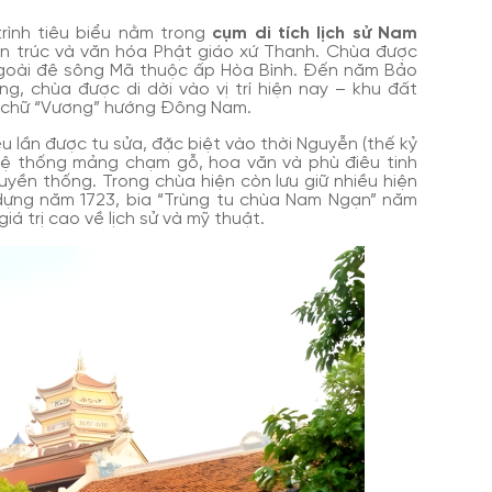
rình tiêu biểu nằm trong
cụm di tích lịch sử Nam
kiến trúc và văn hóa Phật giáo xứ Thanh. Chùa được
 ngoài đê sông Mã thuộc ấp Hòa Bình. Đến năm Bảo
ông, chùa được di dời vào vị trí hiện nay – khu đất
h chữ “Vương” hướng Đông Nam.
u lần được tu sửa, đặc biệt vào thời Nguyễn (thế kỷ
i hệ thống mảng chạm gỗ, hoa văn và phù điêu tinh
ền thống. Trong chùa hiện còn lưu giữ nhiều hiện
 dựng năm 1723, bia “Trùng tu chùa Nam Ngạn” năm
iá trị cao về lịch sử và mỹ thuật.