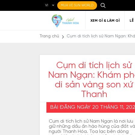
VI
MUA VÉ SUN WORLD
XEM GÌ & LÀM GÌ
LỄ
Trang chủ
Cụm di tích lịch sử Nam Ngạn: Kh
Cụm di tích lịch sử
Nam Ngạn: Khám ph
Ẩm thực Địa phương
Điểm đến yêu thích
Về Thanh Hóa
Đi đến Thanh Hóa
Nghệ thuật
Di c
Gi
Địa điểm ăn uống
T
di sản vàng son xứ
Thanh
BÀI ĐĂNG NGÀY 20 THÁNG 11, 20
Cụm di tích lịch sử Nam Ngạn là nơi lưu
giữ những dấu ấn hào hùng của đất v
người Thanh Hóa. Tọa lạc bên dòng