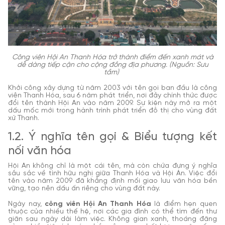
Công viên Hội An Thanh Hóa trở thành điểm đến xanh mát và
dễ dàng tiếp cận cho cộng đồng địa phương. (Nguồn: Sưu
tầm)
Khởi công xây dựng từ năm 2003 với tên gọi ban đầu là công
viên Thanh Hóa, sau 6 năm phát triển, nơi đây chính thức được
đổi tên thành Hội An vào năm 2009. Sự kiện này mở ra một
dấu mốc mới trong hành trình phát triển đô thị cho vùng đất
xứ Thanh.
1.2. Ý nghĩa tên gọi & Biểu tượng kết
nối văn hóa
Hội An không chỉ là một cái tên, mà còn chứa đựng ý nghĩa
sâu sắc về tình hữu nghị giữa Thanh Hóa và Hội An. Việc đổi
tên vào năm 2009 đã khẳng định mối giao lưu văn hóa bền
vững, tạo nên dấu ấn riêng cho vùng đất này.
Ngày nay,
công viên Hội An Thanh Hóa
là điểm hẹn quen
thuộc của nhiều thế hệ, nơi các gia đình có thể tìm đến thư
giãn sau ngày dài làm việc. Không gian xanh, thoáng đãng