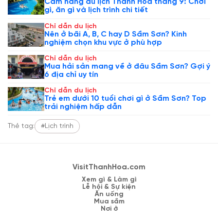
Cẩm nang du lịch Thanh Hóa tháng 9: Chơi
gì, ăn gì và lịch trình chi tiết
Chỉ dẫn du lịch
Nên ở bãi A, B, C hay D Sầm Sơn? Kinh
nghiệm chọn khu vực ở phù hợp
Chỉ dẫn du lịch
Mua hải sản mang về ở đâu Sầm Sơn? Gợi ý
6 địa chỉ uy tín
Chỉ dẫn du lịch
Trẻ em dưới 10 tuổi chơi gì ở Sầm Sơn? Top
trải nghiệm hấp dẫn
Thẻ tag:
#Lịch trình
VisitThanhHoa.com
Xem gì & Làm gì
Lễ hội & Sự kiện
Ăn uống
Mua sắm
Nơi ở