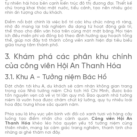
tự nhiên hài hòa bên cạnh kiến trúc đô thị đương đại. Thiết kế
chú trọng khai thác mặt nước, tiểu cảnh, tạo nên nhiều góc
nhìn ấn tượng cho du khách.
Điểm nổi bật chính là việc bố trí các khu chức năng rõ ràng,
nhờ đó mang lại trải nghiệm đa dạng từ hoạt động giải trí,
thể thao cho đến văn hóa trên cùng một mặt bằng. Mọi tiện
ích đều miễn phí và đồng bộ theo định hướng quy hoạch tổng
thể, giúp nơi đây trở thành công viên xanh hiện đại tiêu biểu
giữa trung tâm thành phố.
3. Khám phá các phân khu chính
của công viên Hội An Thanh Hóa
3.1. Khu A - Tưởng niệm Bác Hồ
Đặt chân tới khu A, du khách sẽ cảm nhận không gian trang
trọng của Nhà tưởng niệm Chủ tịch Hồ Chí Minh, được bảo
tồn nguyên vẹn cả về vị trí lẫn quy mô. Bao quanh nhà tưởng
niệm là vườn hoa được chăm chút kỹ lưỡng, quy tụ nhiều loài
hoa đặc trưng khoe sắc quanh năm.
Phía sau là khu vực yên bình với đồi cỏ xanh tươi và hàng cây
luồng tạo điểm nhấn cho cảnh quan.
Công viên Hội An
Thanh Hóa
khéo léo hòa quyện yếu tố tưởng niệm cùng
thiên nhiên, mang lại cảm giác trang nghiêm, thanh tịnh cho
những ai ghé thăm nơi đây.