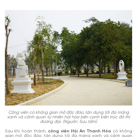
Cô
ng viên có không gian mở độc đáo, tận dụng tối đa mảng
xanh và cảnh quan tự nhiên hài hòa bên cạnh kiến trúc đô thị
đương đại. (Nguồn: Sưu tầm)
Sau khi hoàn thành,
công viên Hội An Thanh Hóa
có không
gian mở độc đáo, tận dụng tối đa mảng xanh và cảnh quan