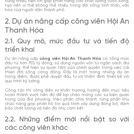
cùng nhiều tiện ích góp phần nâng cao chất lượng cuộc sống,
tạo nên vị thế không thể thiếu trong đời sống tinh thần, văn
hóa của người dân thành phố.
2. Dự án nâng cấp công viên Hội An
Thanh Hóa
2.1. Quy mô, mức đầu tư và tiến độ
triển khai
Dự án nâng cấp
công viên Hội An Thanh Hóa
có tổng mức
đầu tư hơn 155 tỷ đồng, sử dụng nguồn vốn từ ngân sách địa
phương, thể hiện sự quan tâm của chính quyền trong việc cải
thiện đời sống cộng đồng. Đây là một trong những dự án
trọng điểm, được phê duyệt đầu tư và thẩm định thiết kế với
quy trình kỹ lưỡng.
Công tác thi công diễn ra khẩn trương, hướng đến mục tiêu
hoàn thành vượt tiến độ để kịp chào mừng các sự kiện quan
trọng của địa phương. Việc phân chia thành từng phân khu
chức năng góp phần hỗ trợ quá trình xây dựng đồng bộ, đảm
bảo chất lượng và tiến độ như cam kết.
2.2. Những điểm mới nổi bật so với
các công viên khác