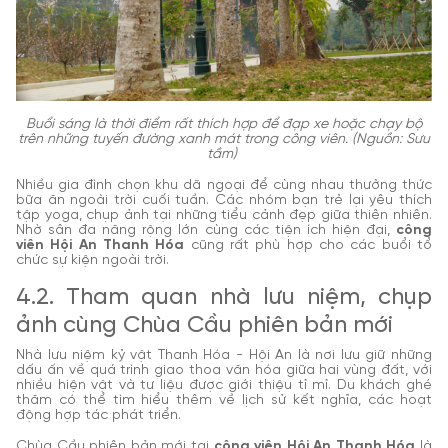
Buổi sáng là thời điểm rất thích hợp để đạp xe hoặc chạy bộ
trên những tuyến đường xanh mát trong công viên. (Nguồn: Sưu
tầm)
Nhiều gia đình chọn khu dã ngoại để cùng nhau thưởng thức
bữa ăn ngoài trời cuối tuần. Các nhóm bạn trẻ lại yêu thích
tập yoga, chụp ảnh tại những tiểu cảnh đẹp giữa thiên nhiên.
Nhờ sân đa năng rộng lớn cùng các tiện ích hiện đại,
công
viên Hội An Thanh Hóa
cũng rất phù hợp cho các buổi tổ
chức sự kiện ngoài trời.
4.2. Tham quan nhà lưu niệm, chụp
ảnh cùng Chùa Cầu phiên bản mới
Nhà lưu niệm kỷ vật Thanh Hóa - Hội An là nơi lưu giữ những
dấu ấn về quá trình giao thoa văn hóa giữa hai vùng đất, với
nhiều hiện vật và tư liệu được giới thiệu tỉ mỉ. Du khách ghé
thăm có thể tìm hiểu thêm về lịch sử kết nghĩa, các hoạt
động hợp tác phát triển.
Chùa Cầu phiên bản mới tại
công viên Hội An Thanh Hóa
là