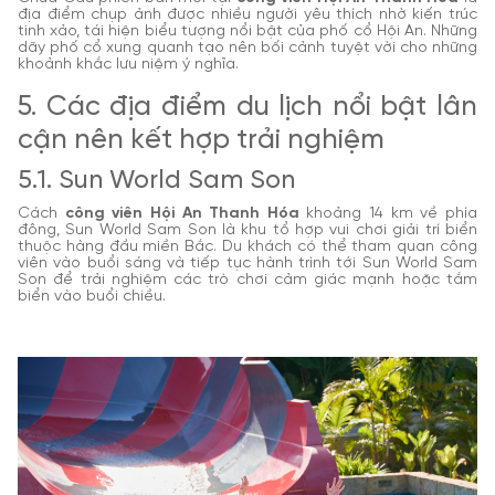
địa điểm chụp ảnh được nhiều người yêu thích nhờ kiến trúc
tinh xảo, tái hiện biểu tượng nổi bật của phố cổ Hội An. Những
dãy phố cổ xung quanh tạo nên bối cảnh tuyệt vời cho những
khoảnh khắc lưu niệm ý nghĩa.
5. Các địa điểm du lịch nổi bật lân
cận nên kết hợp trải nghiệm
5.1. Sun World Sam Son
Cách
công viên Hội An Thanh Hóa
khoảng 14 km về phía
đông, Sun World Sam Son là khu tổ hợp vui chơi giải trí biển
thuộc hàng đầu miền Bắc. Du khách có thể tham quan công
viên vào buổi sáng và tiếp tục hành trình tới Sun World Sam
Son để trải nghiệm các trò chơi cảm giác mạnh hoặc tắm
biển vào buổi chiều.