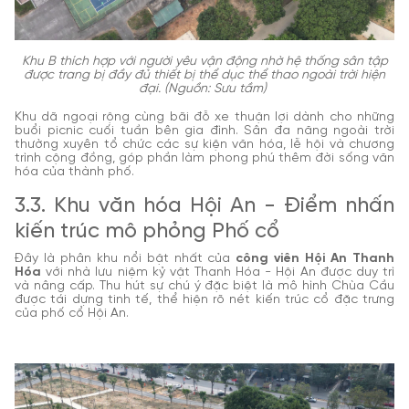
Khu B thích hợp với người yêu vận động nhờ hệ thống sân tập
được trang bị đầy đủ thiết bị thể dục thể thao ngoài trời hiện
đại. (Nguồn: Sưu tầm)
Khu dã ngoại rộng cùng bãi đỗ xe thuận lợi dành cho những
buổi picnic cuối tuần bên gia đình. Sân đa năng ngoài trời
thường xuyên tổ chức các sự kiện văn hóa, lễ hội và chương
trình cộng đồng, góp phần làm phong phú thêm đời sống văn
hóa của thành phố.
3.3. Khu văn hóa Hội An - Điểm nhấn
kiến trúc mô phỏng Phố cổ
Đây là phân khu nổi bật nhất của
công viên Hội An Thanh
Hóa
với nhà lưu niệm kỷ vật Thanh Hóa - Hội An được duy trì
và nâng cấp. Thu hút sự chú ý đặc biệt là mô hình Chùa Cầu
được tái dựng tinh tế, thể hiện rõ nét kiến trúc cổ đặc trưng
của phố cổ Hội An.