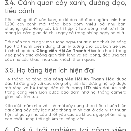
3.4. Cảnh quan cây xanh, đường dạo,
tiểu cảnh
Trên những lối đi uốn lượn, du khách sẽ được ngắm nhìn hơn
1.200 cây xanh mới trồng, bao gồm nhiều loài như ban,
phượng, giấy. Hàng cây bố trí hợp lý tạo bóng mát tự nhiên,
mang lại cảm giác dễ chịu ngay cả trong những ngày hè oi ả.
Đồi nhân tạo cùng vườn tượng nghệ thuật được thiết kế sáng
tạo, trở thành điểm dừng chân lý tưởng cho các bạn trẻ yêu
thích chụp ảnh.
Công viên Hội An Thanh Hóa
linh hoạt trong
việc phân chia không gian tĩnh lặng và sôi động, đáp ứng tốt
các nhu cầu khác nhau của khách tham quan.
3.5. Hạ tầng tiện ích hiện đại
Hệ thống hạ tầng của
công viên Hội An Thanh Hóa
được
đầu tư đồng bộ với các cổng phụ tiện lợi, đường nội bộ được
mở rộng và hệ thống đèn chiếu sáng LED hiện đại. An ninh
trong công viên luôn được bảo đảm nhờ hệ thống camera
giám sát liên tục.
Đặc biệt, năm nhà vệ sinh mới xây dựng theo tiêu chuẩn hiện
đại cùng bảy cây lọc nước thông minh đặt ở các vị trí thuận
tiện, phục vụ nhu cầu thiết yếu của du khách, góp phần nâng
cao chất lượng trải nghiệm tại công viên.
4. Gợi ý trải nghiệm tại công viên