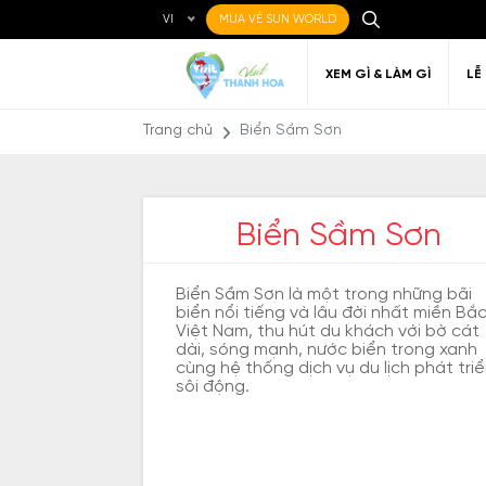
VI
MUA VÉ SUN WORLD
XEM GÌ & LÀM GÌ
LỄ
Trang chủ
Biển Sầm Sơn
Biển Sầm Sơn
Ẩm thực Địa phương
Điểm đến yêu thích
Về Thanh Hóa
Đi đến Thanh Hóa
Nghệ thuật
Di c
Gi
Địa điểm ăn uống
T
Biển Sầm Sơn là một trong những bãi
biển nổi tiếng và lâu đời nhất miền Bắ
Việt Nam, thu hút du khách với bờ cát
dài, sóng mạnh, nước biển trong xanh
cùng hệ thống dịch vụ du lịch phát tri
sôi động.