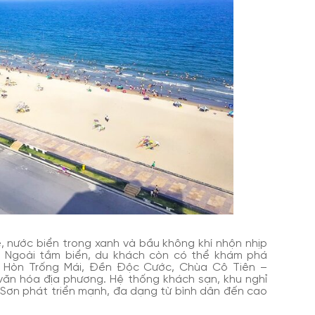
, nước biển trong xanh và bầu không khí nhộn nhịp
. Ngoài tắm biển, du khách còn có thể khám phá
ư Hòn Trống Mái, Đền Độc Cước, Chùa Cô Tiên –
 văn hóa địa phương. Hệ thống khách sạn, khu nghỉ
 Sơn phát triển mạnh, đa dạng từ bình dân đến cao