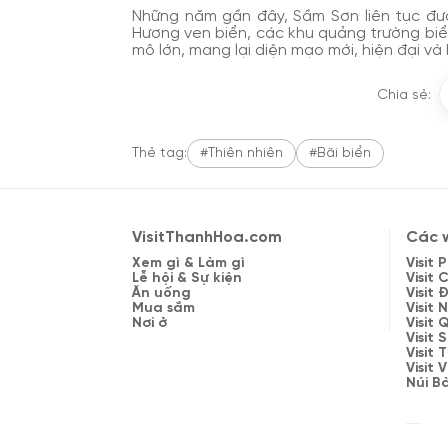
Những năm gần đây, Sầm Sơn liên tục đượ
Hương ven biển, các khu quảng trường biển
mô lớn, mang lại diện mạo mới, hiện đại v
Chia sẻ:
Thẻ tag:
#Thiên nhiên
#Bãi biển
VisitThanhHoa.com
Các w
Xem gì & Làm gì
Visit
Lễ hội & Sự kiện
Visit 
Ăn uống
Visit
Mua sắm
Visit 
Nơi ở
Visit
Visit 
Visit
Visit
Núi B