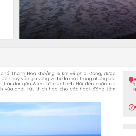
 phố Thanh Hóa khoảng 16 km về phía Đông, được
o đến nay vẫn giữ vững vị thế là một trong những bãi
 trải dài gần 6 km từ cửa Lạch Hới đến chân núi
T
nh vừa phải, rất thích hợp cho các hoạt động tắm