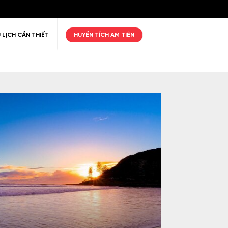
 LỊCH CẦN THIẾT
HUYỀN TÍCH AM TIÊN
ư giãn
Thiên nhiên
Golf