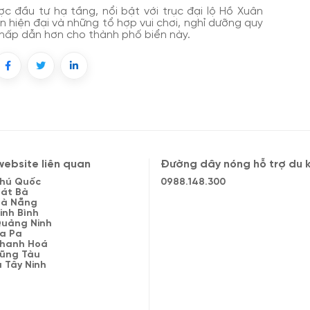
c đầu tư hạ tầng, nổi bật với trục đại lộ Hồ Xuân
 hiện đại và những tổ hợp vui chơi, nghỉ dưỡng quy
à hấp dẫn hơn cho thành phố biển này.
ebsite liên quan
Đường dây nóng hỗ trợ du 
 Phú Quốc
0988.148.300
Cát Bà
 Đà Nẵng
Ninh Bình
 Quảng Ninh
Sa Pa
 Thanh Hoá
 Vũng Tàu
à Tây Ninh