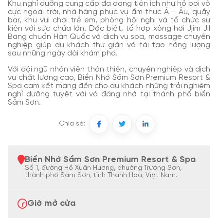
Khu nghỉ dưỡng cung cấp đa dạng tiện ích như hồ bơi vô
cực ngoài trời, nhà hàng phục vụ ẩm thực Á – Âu, quầy
bar, khu vui chơi trẻ em, phòng hội nghị và tổ chức sự
kiện với sức chứa lớn.
Đặc biệt, tổ hợp xông hơi Jjim Jil
Bang chuẩn Hàn Quốc và dịch vụ spa, massage chuyên
nghiệp giúp du khách thư giãn và tái tạo năng lượng
sau những ngày dài khám phá.
​
Với đội ngũ nhân viên thân thiện, chuyên nghiệp và dịch
vụ chất lượng cao, Biển Nhớ Sầm Sơn Premium Resort &
Spa cam kết mang đến cho du khách những trải nghiệm
nghỉ dưỡng tuyệt vời và đáng nhớ tại thành phố biển
Sầm Sơn.
Chia sẻ:
Biển Nhớ Sầm Sơn Premium Resort & Spa
Số 1, đường Hồ Xuân Hương, phường Trường Sơn,
thành phố Sầm Sơn, tỉnh Thanh Hóa, Việt Nam.
Giờ mở cửa