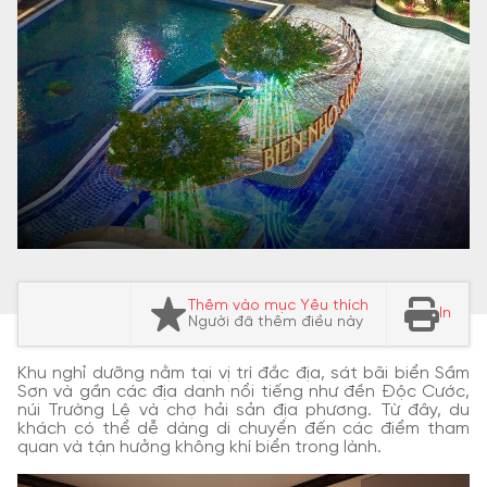
Thêm vào mục Yêu thích
In
Người đã thêm điều này
Khu nghỉ dưỡng nằm tại vị trí đắc địa, sát bãi biển Sầm
Sơn và gần các địa danh nổi tiếng như đền Độc Cước,
núi Trường Lệ và chợ hải sản địa phương.
Từ đây, du
khách có thể dễ dàng di chuyển đến các điểm tham
quan và tận hưởng không khí biển trong lành.
​