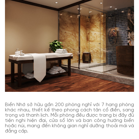
Biển Nhớ sở hữu gần 200 phòng nghỉ với 7 hạng phòng
khác nhau, thiết kế theo phong cách tân cổ điển, sang
trọng và thanh lịch.
Mỗi phòng đều được trang bị đầy đủ
tiện nghi hiện đại, cửa sổ lớn và ban công hướng biển
hoặc núi, mang đến không gian nghỉ dưỡng thoải mái và
đẳng cấp.
​