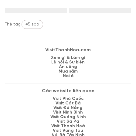
Thẻ tag:
#5 sao
VisitThanhHoa.com
Xem gì & Làm gì
Lễ hội & Sự kiện
Ăn uống
Mua sắm
Nơi ở
Các website liên quan
Visit Phú Quốc
Visit Cát Bà
Visit Đà Nẵng
Visit Ninh Bình
Visit Quảng Ninh
Visit Sa Pa
Visit Thanh Hoá
Visit Vũng Tàu
Núi Bà Tây Ninh