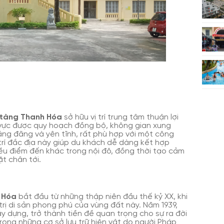
tàng Thanh Hóa
sở hữu vị trí trung tâm thuận lợi
 vực được quy hoạch đồng bộ, không gian xung
ng đãng và yên tĩnh, rất phù hợp với một công
 vị trí đắc địa này giúp du khách dễ dàng kết hợp
ều điểm đến khác trong nội đô, đồng thời tạo cảm
ặt chân tới.
 Hóa
bắt đầu từ những thập niên đầu thế kỷ XX, khi
rị di sản phong phú của vùng đất này. Năm 1939,
 dựng, trở thành tiền đề quan trọng cho sự ra đời
rong những cơ sở lưu trữ hiện vật do người Pháp