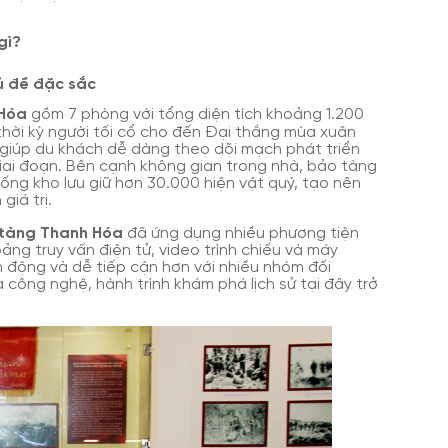
gì?
hủ đề đặc sắc
 Hóa
gồm 7 phòng với tổng diện tích khoảng 1.200
ừ thời kỳ người tối cổ cho đến Đại thắng mùa xuân
 giúp du khách dễ dàng theo dõi mạch phát triển
iai đoạn. Bên cạnh không gian trong nhà, bảo tàng
ống kho lưu giữ hơn 30.000 hiện vật quý, tạo nên
giá trị.
tàng Thanh Hóa
đã ứng dụng nhiều phương tiện
ảng truy vấn điện tử, video trình chiếu và máy
nh động và dễ tiếp cận hơn với nhiều nhóm đối
 công nghệ, hành trình khám phá lịch sử tại đây trở