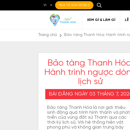
VI
MUA VÉ SUN WORLD
XEM GÌ & LÀM GÌ
LỄ
Trang chủ
Bảo tàng Thanh Hóa: Hành trình n
Bảo tàng Thanh Hóa
Hành trình ngược dò
Ẩm thực Địa phương
Điểm đến yêu thích
Về Thanh Hóa
Đi đến Thanh Hóa
Nghệ thuật
Di c
Gi
Địa điểm ăn uống
T
lịch sử
BÀI ĐĂNG NGÀY 03 THÁNG 7, 202
Bảo tàng Thanh Hóa là nơi giới thiệu
sinh động quá trình hình thành và phát
triển của vùng đất xứ Thanh qua các
thời kỳ lịch sử. Với hệ thống hiện vật
phong phú và không gian trưng bày