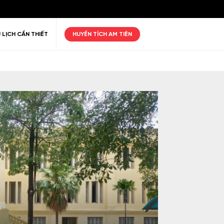
 LỊCH CẦN THIẾT
HUYỀN TÍCH AM TIÊN
ư giãn
Thiên nhiên
Golf