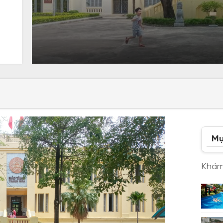
Mụ
Khám