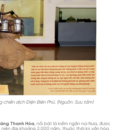
g chiến dịch Điện Biên Phủ. (Nguồn: Sưu tầm)
tàng Thanh Hóa
, nổi bật là kiếm ngắn núi Nưa, được
ó niên đại khoảng 2.000 năm, thuộc thời kỳ văn hóa