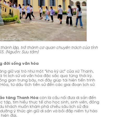
thành lập, trở thành cơ quan chuyên trách của tỉnh
55. (Nguồn: Sưu tầm)
ng đời sống văn hóa
ng giữ vai trò như một “kho ký ức” của xứ Thanh,
iá trị lịch sử và văn hóa đặc sắc qua từng thời kỳ.
ng gian trưng bày, nơi đây giúp tái hiện tiến trình
Hóa, từ dấu tích tiền sử đến các giai đoạn lịch sử
ảo tàng Thanh Hóa
còn là cầu nối đưa di sản đến
 tập, tìm hiểu thực tế cho học sinh, sinh viên, đồng
du khách muốn khám phá chiều sâu lịch sử địa
ưỡng ý thức gìn giữ di sản và bồi đắp niềm tự hào
hiện đại.