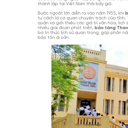
thành lập tại Việt Nam thời bấy giờ.
Bước ngoặt lớn diễn ra vào năm 1955, khi
b
tư cách là cơ quan chuyên trách của tỉnh.
quản và giới thiệu các giá trị văn hóa, lị
nhiều giai đoạn phát triển,
bảo tàng Than
bá tri thức lịch sử quan trọng, góp phần 
bảo tồn di sản.