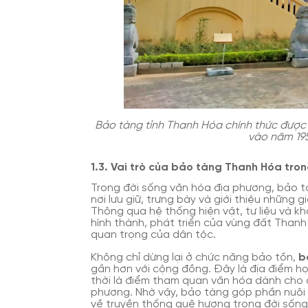
Bảo tàng tỉnh Thanh Hóa chính thức được 
vào năm 19
1.3. Vai trò của bảo tàng Thanh Hóa tro
Trong đời sống văn hóa địa phương, bảo tà
nơi lưu giữ, trưng bày và giới thiệu những g
Thông qua hệ thống hiện vật, tư liệu và khô
hình thành, phát triển của vùng đất Thanh 
quan trọng của dân tộc.
Không chỉ dừng lại ở chức năng bảo tồn,
b
gần hơn với cộng đồng. Đây là địa điểm học
thời là điểm tham quan văn hóa dành cho 
phương. Nhờ vậy, bảo tàng góp phần nuôi d
về truyền thống quê hương trong đời sống 