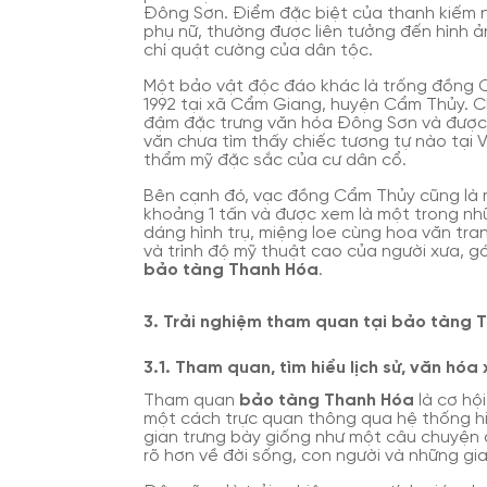
Đông Sơn. Điểm đặc biệt của thanh kiếm 
phụ nữ, thường được liên tưởng đến hình ả
chí quật cường của dân tộc.
Một bảo vật độc đáo khác là trống đồng C
1992 tại xã Cẩm Giang, huyện Cẩm Thủy. C
đậm đặc trưng văn hóa Đông Sơn và được đ
văn chưa tìm thấy chiếc tương tự nào tại 
thẩm mỹ đặc sắc của cư dân cổ.
Bên cạnh đó, vạc đồng Cẩm Thủy cũng là m
khoảng 1 tấn và được xem là một trong nh
dáng hình trụ, miệng loe cùng hoa văn tran
và trình độ mỹ thuật cao của người xưa, g
bảo tàng Thanh Hóa
.
3. Trải nghiệm tham quan tại bảo tàng 
3.1. Tham quan, tìm hiểu lịch sử, văn hóa
Tham quan
bảo tàng Thanh Hóa
là cơ hộ
một cách trực quan thông qua hệ thống hiệ
gian trưng bày giống như một câu chuyện đ
rõ hơn về đời sống, con người và những gi