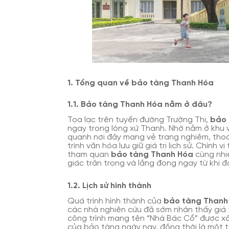
1. Tổng quan về bảo tàng Thanh Hóa
1.1. Bảo tàng Thanh Hóa nằm ở đâu?
Tọa lạc trên tuyến đường Trường Thi,
bảo 
ngay trong lòng xứ Thanh. Nhờ nằm ở khu
quanh nơi đây mang vẻ trang nghiêm, thoá
trình văn hóa lưu giữ giá trị lịch sử. Chính
tham quan
bảo tàng Thanh Hóa
cùng nhi
giác trân trọng và lắng đọng ngay từ khi đ
1.2. Lịch sử hình thành
Quá trình hình thành của
bảo tàng Thanh
các nhà nghiên cứu đã sớm nhận thấy giá t
công trình mang tên “Nhà Bác Cổ” được xây
của bảo tàng ngày nay, đồng thời là một t