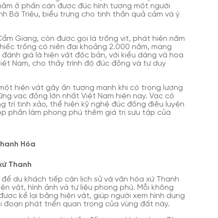
nằm ở phần cán được đúc hình tượng một người
nh Bà Triệu, biểu trưng cho tinh thần quả cảm và ý
ẩm Giang, còn được gọi là trống vịt, phát hiện năm
hiếc trống có niên đại khoảng 2.000 năm, mang
ánh giá là hiện vật độc bản, với kiểu dáng và hoa
Việt Nam, cho thấy trình độ đúc đồng và tư duy
ột hiện vật gây ấn tượng mạnh khi có trọng lượng
ững vạc đồng lớn nhất Việt Nam hiện nay. Vạc có
g trí tinh xảo, thể hiện kỹ nghệ đúc đồng điêu luyện
óp phần làm phong phú thêm giá trị sưu tập của
Thanh Hóa
 xứ Thanh
i để du khách tiếp cận lịch sử và văn hóa xứ Thanh
n vật, hình ảnh và tư liệu phong phú. Mỗi không
ược kể lại bằng hiện vật, giúp người xem hình dung
ai đoạn phát triển quan trọng của vùng đất này.