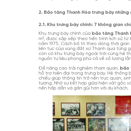
2. Bảo tàng Thanh Hóa trưng bày những 
2.1. Khu trưng bày chính: 7 không gian c
Khu trưng bày chính của
bảo tàng Thanh
m², được sắp xếp theo tiến trình lịch sử t
năm 1975. Cách bố trí theo dòng thời gian
liên tục của vùng đất xứ Thanh qua từng g
còn có khu trưng bày ngoài trời cùng hệ th
nguồn tư liệu phong phú cả về số lượng lẫn 
Để nâng cao trải nghiệm tham quan,
bảo 
hỗ trợ hiện đại trong trưng bày. Hệ thống b
chiếu giúp thông tin trở nên trực quan, si
tượng. Nhờ sự kết hợp giữa hiện vật gốc và
nên hấp dẫn và gần gũi hơn với du khách.