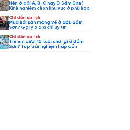
Nên ở bãi A, B, C hay D Sầm Sơn?
Kinh nghiệm chọn khu vực ở phù hợp
Chỉ dẫn du lịch
Mua hải sản mang về ở đâu Sầm
Sơn? Gợi ý 6 địa chỉ uy tín
Chỉ dẫn du lịch
Trẻ em dưới 10 tuổi chơi gì ở Sầm
Sơn? Top trải nghiệm hấp dẫn