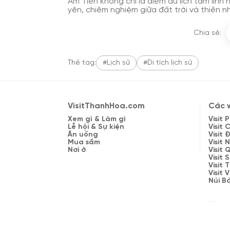
Am Tiên không chỉ là điểm du lịch tâm linh 
yên, chiêm nghiệm giữa đất trời và thiên nh
Chia sẻ:
Thẻ tag:
#Lịch sử
#Di tích lịch sử
VisitThanhHoa.com
Các w
Xem gì & Làm gì
Visit
Lễ hội & Sự kiện
Visit 
Ăn uống
Visit
Mua sắm
Visit 
Nơi ở
Visit
Visit 
Visit
Visit
Núi B