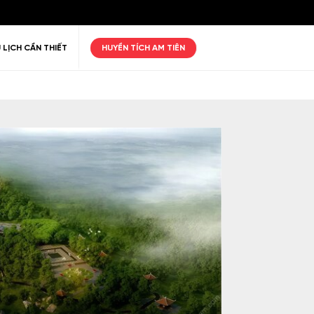
 LỊCH CẦN THIẾT
HUYỀN TÍCH AM TIÊN
ư giãn
Thiên nhiên
Golf