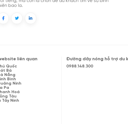
nổi tiếng, mà còn là chốn để du khách tìm về sự bình
iên bao la.
ebsite liên quan
Đường dây nóng hỗ trợ du 
 Phú Quốc
0988.148.300
Cát Bà
 Đà Nẵng
Ninh Bình
 Quảng Ninh
Sa Pa
 Thanh Hoá
 Vũng Tàu
à Tây Ninh