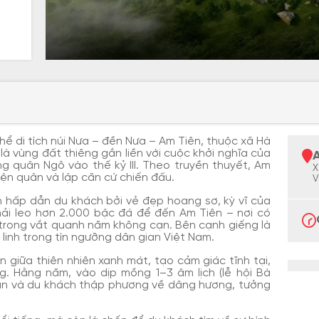
ể di tích núi Nưa – đền Nưa – Am Tiên, thuộc xã Hà
là vùng đất thiêng gắn liền với cuộc khởi nghĩa của
ống quân Ngô vào thế kỷ III. Theo truyền thuyết, Am
X
luyện quân và lập căn cứ chiến đấu.
V
òn hấp dẫn du khách bởi vẻ đẹp hoang sơ, kỳ vĩ của
phải leo hơn 2.000 bậc đá để đến Am Tiên – nơi có
c trong vắt quanh năm không cạn. Bên cạnh giếng là
 linh trong tín ngưỡng dân gian Việt Nam.
 giữa thiên nhiên xanh mát, tạo cảm giác tĩnh tại,
. Hằng năm, vào dịp mồng 1–3 âm lịch (lễ hội Bà
dân và du khách thập phương về dâng hương, tưởng