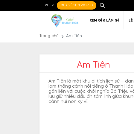
VI
MUA VÉ SUN WORLD
XEM GÌ & LÀM GÌ
LỄ
Trang chủ
Am Tiên
Am Tiên
Ẩm thực Địa phương
Điểm đến yêu thích
Về Thanh Hóa
Đi đến Thanh Hóa
Nghệ thuật
Di c
Gi
Địa điểm ăn uống
T
Am Tiên là một khu di tích lịch sử – da
lam thắng cảnh nổi tiếng ở Thanh Hóa
gắn liền với cuộc khởi nghĩa Bà Triệu v
lưu giữ nhiều dấu ấn tâm linh giữa khu
cảnh núi non kỳ vĩ.