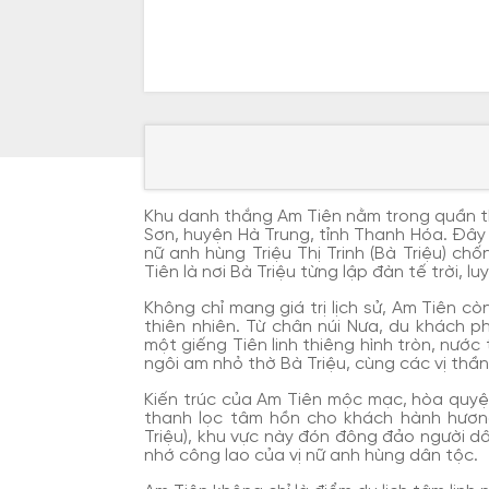
Khu danh thắng Am Tiên nằm trong quần th
Sơn, huyện Hà Trung, tỉnh Thanh Hóa. Đây 
nữ anh hùng Triệu Thị Trinh (Bà Triệu) ch
Tiên là nơi Bà Triệu từng lập đàn tế trời, 
Không chỉ mang giá trị lịch sử, Am Tiên c
thiên nhiên. Từ chân núi Nưa, du khách 
một giếng Tiên linh thiêng hình tròn, nướ
ngôi am nhỏ thờ Bà Triệu, cùng các vị thần
Kiến trúc của Am Tiên mộc mạc, hòa quyện
thanh lọc tâm hồn cho khách hành hương
Triệu), khu vực này đón đông đảo người 
nhớ công lao của vị nữ anh hùng dân tộc.