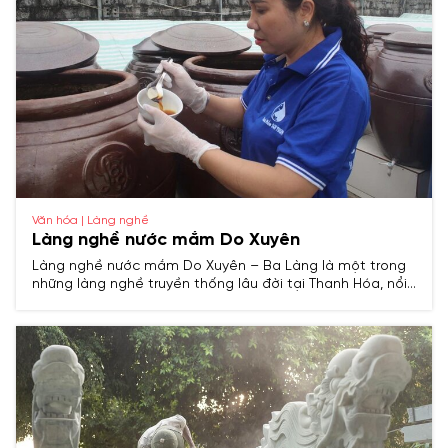
Văn hóa | Làng nghề
Làng nghề nước mắm Do Xuyên
Làng nghề nước mắm Do Xuyên – Ba Làng là một trong
những làng nghề truyền thống lâu đời tại Thanh Hóa, nổi
tiếng với sản phẩm nước mắm cốt cá cơm được chế
biến theo phương pháp cổ truyền, mang hương vị đậm
đà đặc trưng của vùng biển miền Trung.