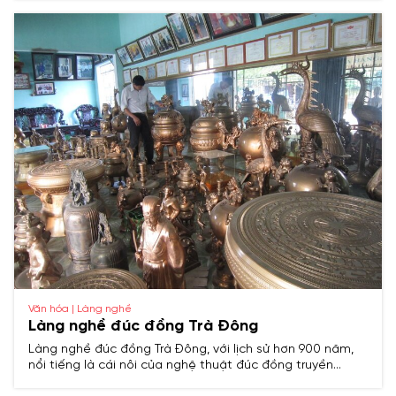
truyền thống, phản ánh đậm nét văn hóa Việt cổ.​
Văn hóa | Làng nghề
Làng nghề đúc đồng Trà Đông
Làng nghề đúc đồng Trà Đông, với lịch sử hơn 900 năm,
nổi tiếng là cái nôi của nghệ thuật đúc đồng truyền
thống xứ Thanh, chuyên sản xuất chuông, tượng, đồ thờ