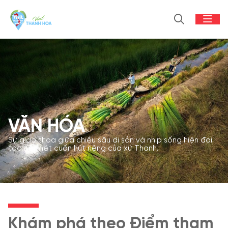
VĂN HÓA
Sự giao thoa giữa chiều sâu di sản và nhịp sống hiện đại
tạo nên nét cuốn hút riêng của xứ Thanh.
Khám phá theo Điểm tham