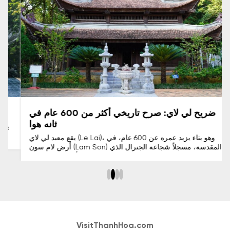
ضريح لي لاي: صرح تاريخي أكثر من 600 عام في
ثانه هوا
يقع معبد لي لاي (Le Lai)، وهو بناء يزيد عمره عن 600 عام، في
أرض لام سون (Lam Son) المقدسة، مسجلاً شجاعة الجنرال الذي
"خاطر بحياته لإنقاذ سيده" في الماضي. لا تقتصر أهمية هذا المكان
على قيمته التاريخية العظيمة فحسب، بل هو أيضًا وجهة روحية
مقدسة لسكان ثانه (Thanh).
VisitThanhHoa.com