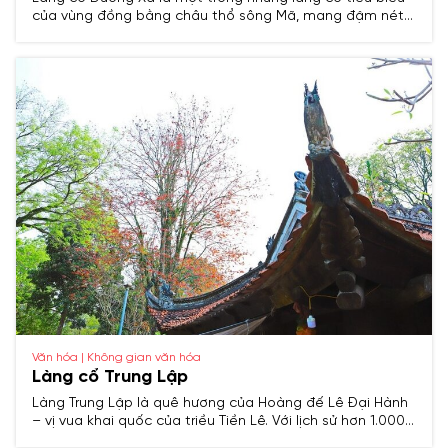
của vùng đồng bằng châu thổ sông Mã, mang đậm nét
văn hóa truyền thống Việt Nam. Với lịch sử lâu đời, nơi
đây từng là trung tâm hành chính và kinh tế quan trọng
trong các thời kỳ lịch sử, đồng thời lưu giữ nhiều di tích
khảo cổ và văn hóa đặc sắc.
Văn hóa | Không gian văn hóa
Làng cổ Trung Lập
Làng Trung Lập là quê hương của Hoàng đế Lê Đại Hành
– vị vua khai quốc của triều Tiền Lê. Với lịch sử hơn 1.000
năm, nơi đây lưu giữ nhiều di tích, cổ vật và phong tục