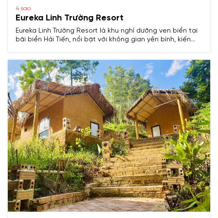
4 sao
Eureka Linh Trường Resort
Eureka Linh Trường Resort là khu nghỉ dưỡng ven biển tại
bãi biển Hải Tiến, nổi bật với không gian yên bình, kiến
trúc hiện đại và đa dạng tiện ích. Khu resort được thiết
kế hài hòa với thiên nhiên, phù hợp cho các kỳ nghỉ
dưỡng gia đình, cặp đôi hoặc tổ chức sự kiện, hội thảo.