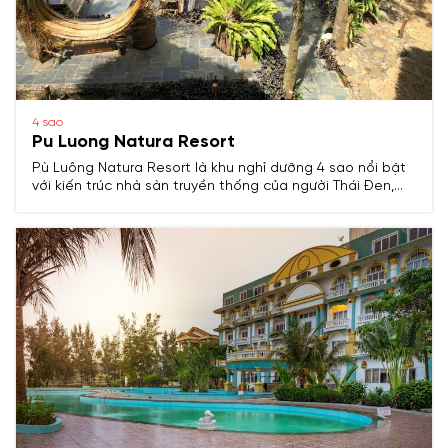
4 sao
Pu Luong Natura Resort
Pù Luông Natura Resort là khu nghỉ dưỡng 4 sao nổi bật
với kiến trúc nhà sàn truyền thống của người Thái Đen,
hòa quyện cùng thiên nhiên hoang sơ của núi rừng Pù
Luông.