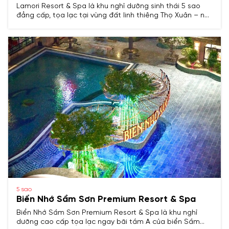
Lamori Resort & Spa là khu nghỉ dưỡng sinh thái 5 sao
đẳng cấp, tọa lạc tại vùng đất linh thiêng Thọ Xuân – nơi
phát tích của triều đại Hậu Lê.
5 sao
Biển Nhớ Sầm Sơn Premium Resort & Spa
Biển Nhớ Sầm Sơn Premium Resort & Spa là khu nghỉ
dưỡng cao cấp tọa lạc ngay bãi tắm A của biển Sầm