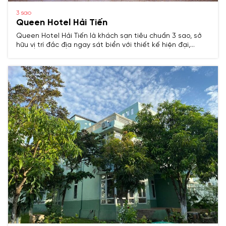
3 sao
Queen Hotel Hải Tiến
Queen Hotel Hải Tiến là khách sạn tiêu chuẩn 3 sao, sở
hữu vị trí đắc địa ngay sát biển với thiết kế hiện đại,
không gian ấm cúng và tiện nghi đầy đủ.