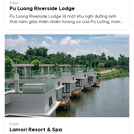
5 sao
Pu Luong Riverside Lodge
Pu Luong Riverside Lodge là một khu nghỉ dưỡng sinh
thái nằm giữa thiên nhiên hoang sơ của Pù Luông, mang
đến trải nghiệm độc đáo kết hợp giữa homestay và
farmstay, với kiến trúc truyền thống và không gian yên
bình.
4 sao
Lamori Resort & Spa