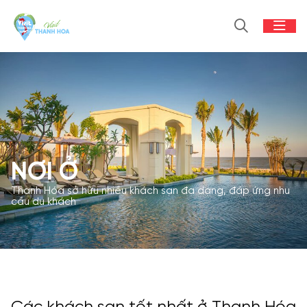
NƠI Ở
Thanh Hóa sở hữu nhiều khách sạn đa dạng, đáp ứng nhu
cầu du khách