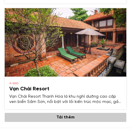
Sơn, nổi bật với kiến trúc sang trọng, dịch vụ đạt chuẩn 5
sao và không gian thư giãn lý tưởng cho kỳ nghỉ gia đình
hoặc sự kiện doanh nghiệp.
4 sao
Vạn Chài Resort
Vạn Chài Resort Thanh Hóa là khu nghỉ dưỡng cao cấp
ven biển Sầm Sơn, nổi bật với lối kiến trúc mộc mạc, gần
gũi thiên nhiên và dịch vụ chuẩn 4 sao, mang đến cho du
khách trải nghiệm thư giãn trong không gian đậm chất
Tải thêm
biển.