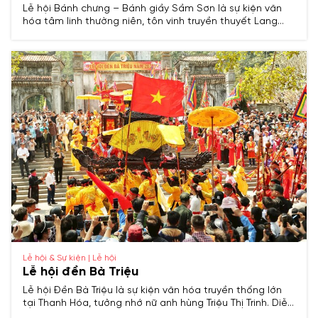
Lễ hội Bánh chưng – Bánh giầy Sầm Sơn là sự kiện văn
hóa tâm linh thường niên, tôn vinh truyền thuyết Lang
Liêu và thần Độc Cước, cầu mong quốc thái dân an, mưa
thuận gió hòa, biển lặng sóng yên.​
Lễ hội & Sự kiện | Lễ hội
Lễ hội đền Bà Triệu
Lễ hội Đền Bà Triệu là sự kiện văn hóa truyền thống lớn
tại Thanh Hóa, tưởng nhớ nữ anh hùng Triệu Thị Trinh. Diễn
ra hàng năm với nhiều nghi lễ trang trọng và hoạt động