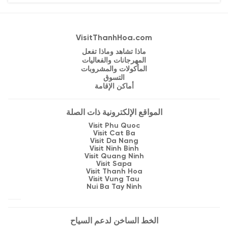
văn hóa đặc sắc, thu hút đông đảo du khách thập
phương.
VisitThanhHoa.com
ماذا تشاهد وماذا تفعل
المهرجانات والفعاليات
المأكولات والمشروبات
التسوق
أماكن الإقامة
المواقع الإلكترونية ذات الصلة
Visit Phu Quoc
Visit Cat Ba
Visit Da Nang
Visit Ninh Binh
Visit Quang Ninh
Visit Sapa
Visit Thanh Hoa
Visit Vung Tau
Nui Ba Tay Ninh
الخط الساخن لدعم السياح