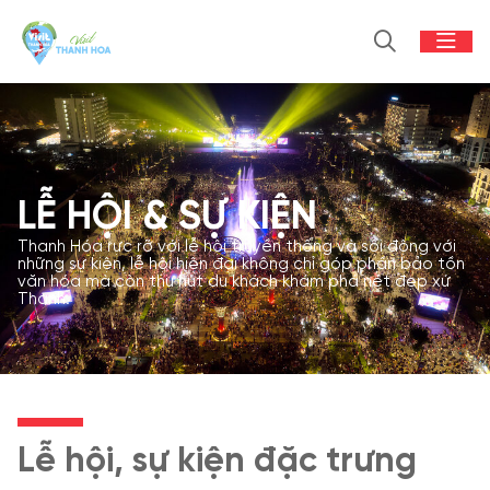
LỄ HỘI & SỰ KIỆN
Thanh Hóa rực rỡ với lễ hội truyền thống và sôi động với
những sự kiện, lễ hội hiện đại không chỉ góp phần bảo tồn
văn hóa mà còn thu hút du khách khám phá nét đẹp xứ
Thanh.
Lễ hội, sự kiện đặc trưng