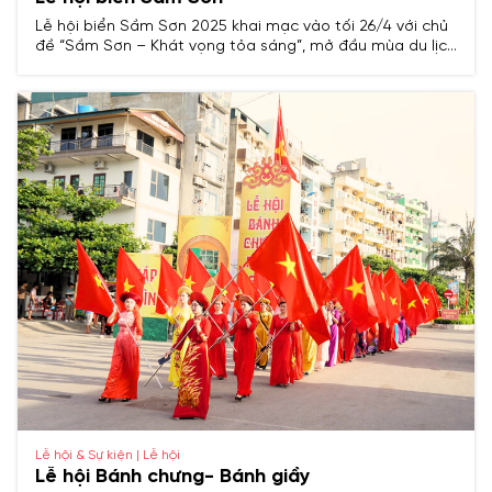
Lễ hội biển Sầm Sơn 2025 khai mạc vào tối 26/4 với chủ
đề “Sầm Sơn – Khát vọng tỏa sáng”, mở đầu mùa du lịch
hè bằng chuỗi hoạt động văn hóa, thể thao, nghệ thuật
đặc sắc và màn bắn pháo hoa tầm thấp.
Lễ hội & Sự kiện | Lễ hội
Lễ hội Bánh chưng- Bánh giầy