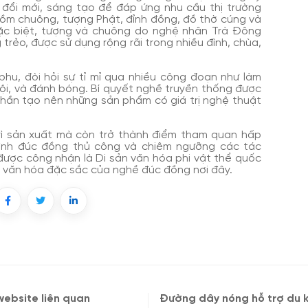
đổi mới, sáng tạo để đáp ứng nhu cầu thị trường
gồm chuông, tượng Phật, đỉnh đồng, đồ thờ cúng và
ặc biệt, tượng và chuông do nghệ nhân Trà Đông
trẻo, được sử dụng rộng rãi trong nhiều đình, chùa,
hu, đòi hỏi sự tỉ mỉ qua nhiều công đoạn như làm
uội, và đánh bóng. Bí quyết nghề truyền thống được
 phần tạo nên những sản phẩm có giá trị nghệ thuật
rì sản xuất mà còn trở thành điểm tham quan hấp
trình đúc đồng thủ công và chiêm ngưỡng các tác
được công nhận là Di sản văn hóa phi vật thể quốc
sử, văn hóa đặc sắc của nghề đúc đồng nơi đây.
ebsite liên quan
Đường dây nóng hỗ trợ du 