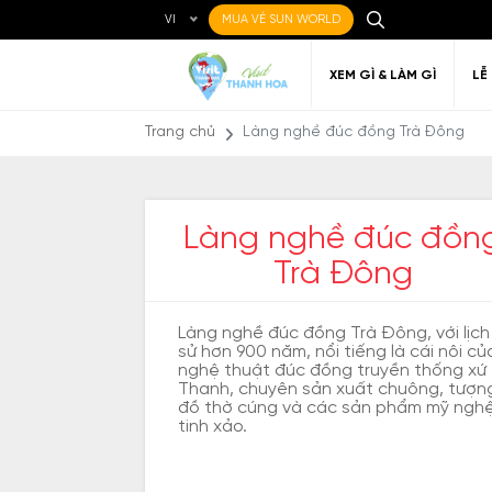
VI
MUA VÉ SUN WORLD
XEM GÌ & LÀM GÌ
LỄ
Trang chủ
Làng nghề đúc đồng Trà Đông
Làng nghề đúc đồn
Trà Đông
Ẩm thực Địa phương
Điểm đến yêu thích
Về Thanh Hóa
Đi đến Thanh Hóa
Nghệ thuật
Di c
Gi
Địa điểm ăn uống
T
Làng nghề đúc đồng Trà Đông, với lịch
sử hơn 900 năm, nổi tiếng là cái nôi củ
nghệ thuật đúc đồng truyền thống xứ
Thanh, chuyên sản xuất chuông, tượn
đồ thờ cúng và các sản phẩm mỹ ngh
tinh xảo.