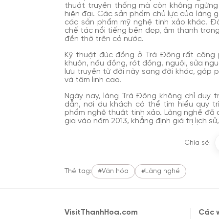
thuật truyền thống mà còn không ngừng 
hiện đại. Các sản phẩm chủ lực của làng 
các sản phẩm mỹ nghệ tinh xảo khác. Đ
chế tác nổi tiếng bền đẹp, âm thanh trong 
đền thờ trên cả nước.
Kỹ thuật đúc đồng ở Trà Đông rất công p
khuôn, nấu đồng, rót đồng, nguội, sửa ng
lưu truyền từ đời này sang đời khác, góp
và tâm linh cao.
Ngày nay, làng Trà Đông không chỉ duy t
dẫn, nơi du khách có thể tìm hiểu quy 
phẩm nghệ thuật tinh xảo. Làng nghề đã 
gia vào năm 2013, khẳng định giá trị lịch 
Chia sẻ:
Thẻ tag:
#Văn hóa
#Làng nghề
VisitThanhHoa.com
Các w