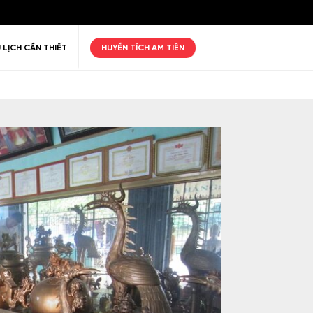
 LỊCH CẦN THIẾT
HUYỀN TÍCH AM TIÊN
ư giãn
Thiên nhiên
Golf