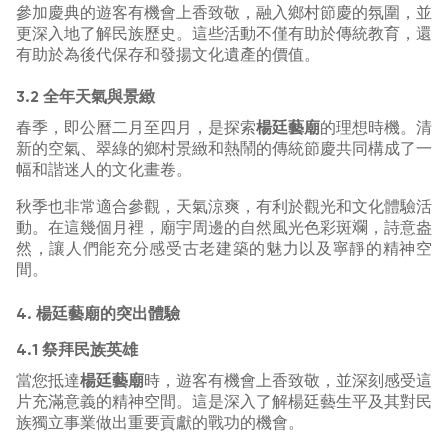
參加慶典的遊客有機會上香致敬，融入鄉村節慶的氛圍，並
更深入地了解民族歷史。這些活動不僅有助於傳統教育，還
有助於為後代保存和發揚文化遺產的價值。
3.2 全年天氣與景緻
春季，即公曆二月至四月，是探索
楊廷藝廟
的理想時機。清
新的空氣、翠綠的鄉村景緻和熱鬧的傳統節慶共同構成了一
幅和諧迷人的文化畫卷。
秋季也非常適合參觀，天氣涼爽，有利於觀光和文化體驗活
動。在這幾個月裡，廟宇周邊的自然風光色彩斑斕，詩意盎
然，讓人們能充分感受古老建築的魅力以及寧靜的精神空
間。
4. 楊廷藝廟的突出體驗
4.1 祭拜民族英雄
當您抵達
楊廷藝廟
時，遊客有機會上香致敬，並深刻感受這
片充滿意義的精神空間。這是深入了解楊廷藝生平及其對民
族獨立事業做出重要貢獻的戰功的機會。