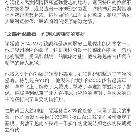
存清化人民愛國情懷和堅強意志的地方。這個特殊的位置不
僅方便參觀，還營造出一種神聖的氛圍，將精神元素與當地
社區緊密聯繫起來。這座廟宇已成為文化象徵，體現了清化
人民對這位傑出民族將領的深厚感激之情。
1.2 陽廷藝將軍，維護民族獨立的英雄
陽廷藝 (874–937) 被認為是越南歷史上最傑出的人物之一，
他是愛州地區的豪強，也是後區時期一位傑出的將領。憑藉
他的智慧、勇氣和戰場上的戰略才能，他成為越南古代獨立
精神的偉大象徵。
他載入史冊的功績是領導起義軍，在10世紀初擊退了南漢的
侵略。特別是在931年，他與來自愛州的3000多名起義軍一
起，率軍北上，解救了大羅城，擊敗了李進將軍並消滅了鄭
保。這場勝利結束了北方直接武力統治的時期，為國家的自
主進程打開了重要的轉折點。
在取得巨大勝利後，陽廷藝自稱為節度使，繼承了區氏的事
業。他的貢獻為吳權於938年取得白藤江戰役的勝利奠定了
基礎，開啟了越南在長達一千多年的北屬時期之後的長期獨
立時代。