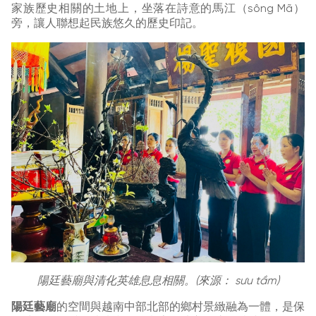
家族歷史相關的土地上，坐落在詩意的馬江（sông Mã）
旁，讓人聯想起民族悠久的歷史印記。
陽廷藝廟與清化英雄息息相關。(來源： sưu tầm)
陽廷藝廟
的空間與越南中部北部的鄉村景緻融為一體，是保