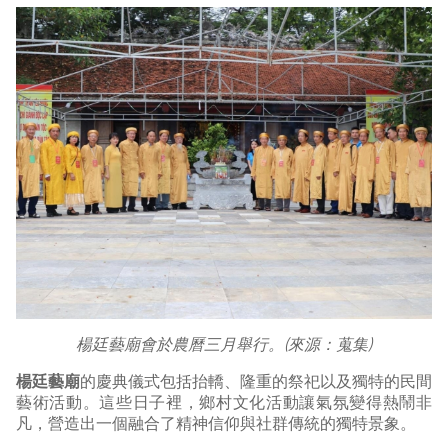
楊廷藝廟會於農曆三月舉行。(來源：蒐集)
楊廷藝廟
的慶典儀式包括抬轎、隆重的祭祀以及獨特的民間
藝術活動。這些日子裡，鄉村文化活動讓氣氛變得熱鬧非
凡，營造出一個融合了精神信仰與社群傳統的獨特景象。