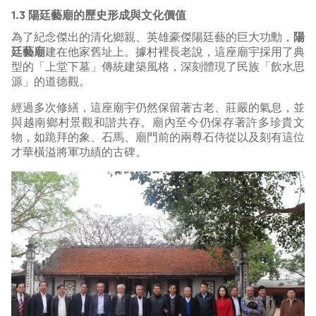
1.3 陽廷藝廟的歷史形成與文化價值
為了紀念傑出的清化鄉親、英雄豪傑陽廷藝的巨大功勳，
陽
廷藝廟
建在他家舊址上。據村裡長老說，這座廟宇採用了典
型的「上堂下墓」傳統建築風格，深刻體現了民族「飲水思
源」的道德觀。
經過多次修繕，這座廟宇仍然保留著古老、莊嚴的氣息，並
與越南鄉村景觀和諧共存。廟內至今仍保存著許多珍貴文
物，如跪拜的象、石馬、廟門前的兩尊石侍從以及刻有這位
才華橫溢將軍功績的古碑。