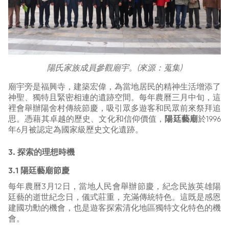
陽氏家族成員參觀廟宇。(來源：蒐集)
廟宇旁是福興寺，建築宏偉，為當地居民的精神生活增添了
神聖、獨特且緊密相連的遺跡空間。每年農曆三月中旬，這
裡會舉辦陽舍村傳統節慶，吸引眾多遊客和民眾前來祭拜追
思。憑藉其卓越的歷史、文化和信仰價值，
陽廷藝廟
於1996
年6月被認定為國家級歷史文化遺跡。
3. 探索的理想時機
3.1 陽廷藝廟節慶
每年農曆3月12日，當地人民會舉辦節慶，紀念民族英雄陽
廷藝的逝世紀念日，儀式莊重，充滿傳統特色。這既是感恩
建國功勳的機會，也是遊客探索清化地區獨特文化特色的機
會。