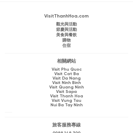
VisitThanhHoa.com
觀光與活動
節慶與活動
美食與餐飲
購物
住宿
相關網站
Visit Phu Quoc
Visit Cat Ba
Visit Da Nang
Visit Ninh Binh
Visit Quang Ninh
Visit Sapa
Visit Thanh Hoa
Visit Vung Tau
Nui Ba Tay Ninh
旅客服務專線