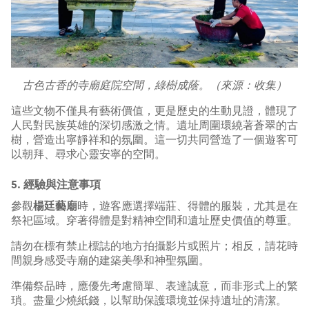
古色古香的寺廟庭院空間，綠樹成蔭。（來源：收集）
這些文物不僅具有藝術價值，更是歷史的生動見證，體現了
人民對民族英雄的深切感激之情。遺址周圍環繞著蒼翠的古
樹，營造出寧靜祥和的氛圍。這一切共同營造了一個遊客可
以朝拜、尋求心靈安寧的空間。
5. 經驗與注意事項
參觀
楊廷藝廟
時，遊客應選擇端莊、得體的服裝，尤其是在
祭祀區域。穿著得體是對精神空間和遺址歷史價值的尊重。
請勿在標有禁止標誌的地方拍攝影片或照片；相反，請花時
間親身感受寺廟的建築美學和神聖氛圍。
準備祭品時，應優先考慮簡單、表達誠意，而非形式上的繁
瑣。盡量少燒紙錢，以幫助保護環境並保持遺址的清潔。