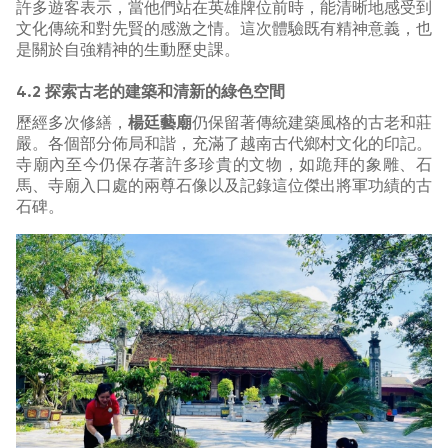
許多遊客表示，當他們站在英雄牌位前時，能清晰地感受到
文化傳統和對先賢的感激之情。這次體驗既有精神意義，也
是關於自強精神的生動歷史課。
4.2 探索古老的建築和清新的綠色空間
歷經多次修繕，
楊廷藝廟
仍保留著傳統建築風格的古老和莊
嚴。各個部分佈局和諧，充滿了越南古代鄉村文化的印記。
寺廟內至今仍保存著許多珍貴的文物，如跪拜的象雕、石
馬、寺廟入口處的兩尊石像以及記錄這位傑出將軍功績的古
石碑。