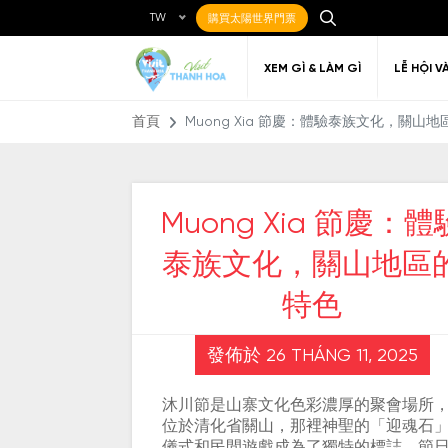
TW
購買太陽世界門票
XEM GÌ & LÀM GÌ
LỄ HỘI V
首頁
Muong Xia 節慶：體驗泰族文化，關山
Muong Xia 節慶：體
Ẩm thực Địa phương
Điểm đến yêu thích
Về Thanh Hóa
Đi đến Thanh Hóa
Nghệ thuật
Di c
Gi
Địa điểm ăn uống
泰族文化，關山地區
T
特色
發佈於 26 THÁNG 11, 2025
沐川節是山寨文化色彩濃厚的聚會場所
位於清化省關山，那裡神聖的「迎魂石
儀式和民間遊戲成為了獨特的標誌。節