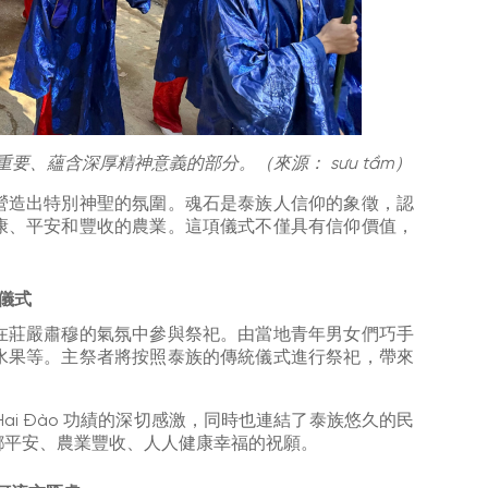
最重要、蘊含深厚精神意義的部分。（來源： sưu tầm）
營造出特別神聖的氛圍。魂石是泰族人信仰的象徵，認
康、平安和豐收的農業。這項儀式不僅具有信仰價值，
的儀式
在莊嚴肅穆的氣氛中參與祭祀。由當地青年男女們巧手
水果等。主祭者將按照泰族的傳統儀式進行祭祀，帶來
Hai Đào 功績的深切感激，同時也連結了泰族悠久的民
鄉平安、農業豐收、人人健康幸福的祝願。