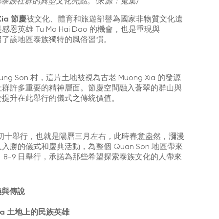
Thuy 鄉泰族社群的典型文化亮點。(來源：蒐集)
Xia 節慶
被文化、體育和旅遊部譽為國家非物質文化遺
雄 Tu Ma Hai Dao 的機會，也是重現與
也保留了該地區泰族獨特的風俗習慣。
hung Son 村，這片土地被視為古老 Muong Xia 的發源
社群許多重要的精神層面。節慶空間融入蒼翠的群山與
於提升在此舉行的儀式之傳統價值。
初十舉行，也就是陽曆三月左右，此時春意盎然，瀰漫
勝的儀式和慶典活動，為整個 Quan Son 地區帶來
 月 8-9 日舉行，承諾為那些希望探索泰族文化的人帶來
的意義與傳說
ng Xia 土地上的民族英雄