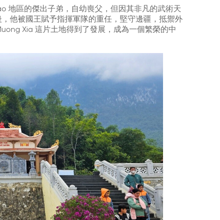
ong Dao 地區的傑出子弟，自幼喪父，但因其非凡的武術天
後，他被國王賦予指揮軍隊的重任，堅守邊疆，抵禦外
下，Muong Xia 這片土地得到了發展，成為一個繁榮的中