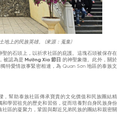
શિયા土地上的民族英雄。 (來源：蒐集)
神聖的石頭上，以祈求社區的庇護。這塊石頭被保存在
上，被認為是
Mường Xia 節日
的神聖象徵。此外，關於
的獨特愛情故事緊密相連，為 Quan Sơn 地區的泰族文
樑，幫助泰族社區傳承寶貴的文化價值和民族團結精
觸和學習祖先的歷史和習俗，從而培養對自身民族身份
族社區的凝聚力，鞏固與鄰近兄弟民族的團結和親密關