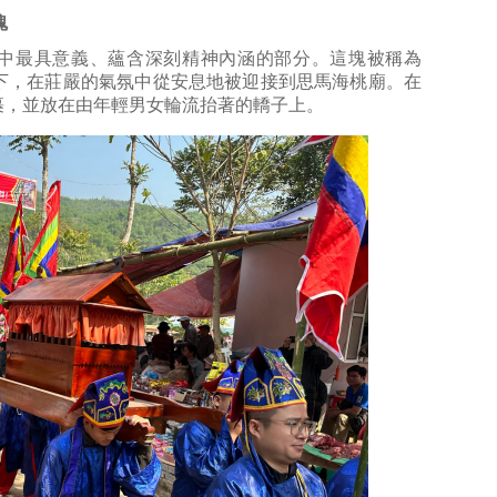
魂
中最具意義、蘊含深刻精神內涵的部分。這塊被稱為
見證下，在莊嚴的氣氛中從安息地被迎接到思馬海桃廟。在
裹，並放在由年輕男女輪流抬著的轎子上。