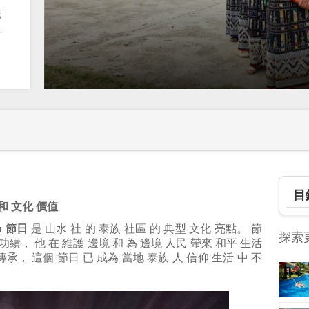
統
迎
目
史 和 文化 價值
ia 節日
是 山水 社 的 泰族 社區 的 典型 文化 亮點。 節
探索
 功績， 他 在 維護 邊境 和 為 邊境 人民 帶來 和平 生活
傳承， 這個 節日 已 成為 當地 泰族 人 信仰 生活 中 不