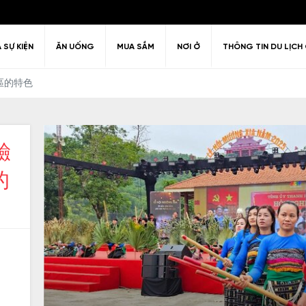
À SỰ KIỆN
ĂN UỐNG
MUA SẮM
NƠI Ở
THÔNG TIN DU LỊCH 
地區的特色
驗
Câu hỏi thường gặp
Kiến trúc
Văn hóa
huyển quanh
ải trí về đêm
Lịch sử
Chính sách thị thực
Giải trí & Th
的
hanh Hóa
，
」
日