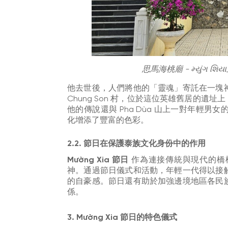
思馬海桃廟 - મ્યુંગ 
他去世後，人們將他的「靈魂」寄託在一塊
Chung Son 村，位於這位英雄舊居的遺址
他的傳說還與 Pha Dùa 山上一對年輕男女
化增添了豐富的色彩。
2.2. 節日在保護泰族文化身份中的作用
Mường Xia 節日
作為連接傳統與現代的橋
神。通過節日儀式和活動，年輕一代得以接
的自豪感。節日還有助於加強邊境地區各民
係。
3. Mường Xia 節日的特色儀式