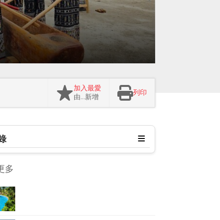
加入最愛
列印
由…新增
錄
更多