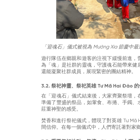
「迎魂石」儀式被視為 Mường Xia 節慶中
遊行隊伍在鄉親和遊客的注視下緩慢前進，
為「魂」是社群的靈魂，守護魂石能帶來健
還能凝聚社群成員，展現緊密的團結精神。
3.2. 祭祀神靈、祭祀英雄 Tư Mã Hai Đào 
在「迎魂石」儀式結束後，大家齊聚祭壇，
準備了豐盛的祭品，如葷食、布捲、手鐲、
莊重神聖的感受。
焚香和進行祭祀儀式，體現了對英雄 Tư Mã 
間信仰。在每一個儀式中，人們寄託著對家