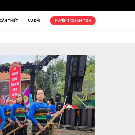
CẦN THIẾT
ƯU ĐÃI
HUYỀN TÍCH AM TIÊN
ư giãn
Thiên nhiên
Golf