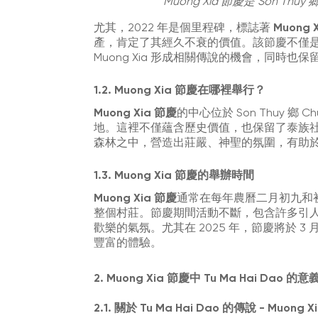
Muong Xia 節慶是 Son 
尤其，2022 年是個里程碑，標誌著
Muong 
產，肯定了其經久不衰的價值。該節慶不僅是感恩英
Muong Xia 形成相關傳說的機會，同時
1.2. Muong Xia 節慶在哪裡舉行？
Muong Xia 節慶
的中心位於 Son Thuy 鄉 C
地。這裡不僅蘊含歷史價值，也保留了泰族
森林之中，營造出莊嚴、神聖的氛圍，有助
1.3. Muong Xia 節慶的舉辦時間
Muong Xia 節慶
通常在每年農曆二月初九和
整個村莊。節慶期間活動不斷，包含許多引人入
歡樂的氣氛。尤其在 2025 年，節慶將於 3
豐富的體驗。
2. Muong Xia 節慶中 Tu Ma Hai Dao 
2.1. 關於 Tu Ma Hai Dao 的傳說 - Muo