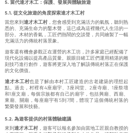
5. 當代達才木工：保護、發展與體驗旅遊
5.1. 從文化旅遊的角度探索達才木工村
當您來到
達才木工村
，您會感受到充滿活力的氣氛，聽到熟
悉的、充滿生命力的鑿木聲，這已成為這裡幾代人生活的一
部分。木材的香氣，工匠們熱鬧的交談聲，共同繪製了一幅
充滿活力的傳統村落景象。
遊客還有機會參觀正在運營的木工坊，許多家庭已經配備了
現代化設備以提高產品質量。親眼目睹工匠們運用精湛的雕
刻技巧進行創作，遊客將更深入地了解該傳統村落正在保護
的文化價值。
達才木工村
也是了解由本村工匠建造的古老建築的理想起
點。過去，村裡有4座廟宇、3座祠堂、2座寺廟、1座祭壇
和1座文廟，每個宗族都有自己的廟宇，包括興廟、西廟、
東廟、關廟，每座廟宇有5到7間，體現了這個傳統村落的
繁榮發展和技藝。
5.2. 為遊客提供的村落體驗建議
來到
達才木工村
，遊客可以報名參加由當地工匠親自教授的