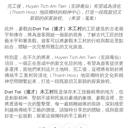
完工後，Huyen Tich Am Tien（玄跡庵仙）有望成為清化
（Thanh Hoa）地區獨特的精神中心，打造一段既親切又
新穎的探索旅程。（來源：蒐集）
此外，參觀由
Dat Tai（達才）木工村
的工匠建造的古老廟
宇和佛寺，將為遊客開啟一個新的視角，了解古代工匠的技
藝水平和審美觀。遊客可以將參觀木工村的行程與鄰近景點
結合，體驗一次完整而難忘的文化旅遊。
特別是，在不久的將來，Huyen Tich Am Tien（玄跡庵仙）
項目，一個正在形成中的新文化目的地，有望為遊客提供更
多選擇，當他們來到這片土地時。完工後，這裡將有助於將
傳統手工業村與清化（Thanh Hoa）地區獨特的文化和精
神空間聯繫起來，打造一段既親切又新穎的探索旅程。
Dat Tai（達才）木工村
既是保存木工技藝精華的地方，也
是創新精神、堅韌不拔和民族自豪感的象徵。參觀這裡，您
將透過每一次的鑿擊聲、每一處精雕細琢的痕跡，深刻感受
到越南傳統手工藝的價值。請隨時分享您的體驗，或與親朋
好友一起規劃，探索這個獨特的手工藝村！