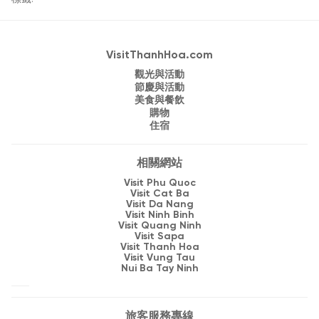
VisitThanhHoa.com
觀光與活動
節慶與活動
美食與餐飲
購物
住宿
相關網站
Visit Phu Quoc
Visit Cat Ba
Visit Da Nang
Visit Ninh Binh
Visit Quang Ninh
Visit Sapa
Visit Thanh Hoa
Visit Vung Tau
Nui Ba Tay Ninh
旅客服務專線