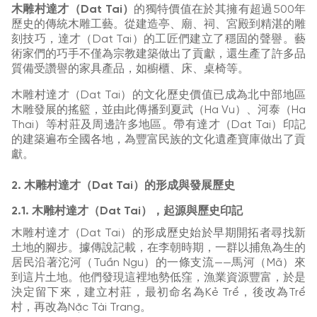
木雕村達才（Dat Tai）
的獨特價值在於其擁有超過500年
歷史的傳統木雕工藝。從建造亭、廟、祠、宮殿到精湛的雕
刻技巧，達才（Dat Tai）的工匠們建立了穩固的聲譽。藝
術家們的巧手不僅為宗教建築做出了貢獻，還生產了許多品
質備受讚譽的家具產品，如櫥櫃、床、桌椅等。
木雕村達才（Dat Tai）的文化歷史價值已成為北中部地區
木雕發展的搖籃，並由此傳播到夏武（Ha Vu）、河泰（Ha
Thai）等村莊及周邊許多地區。帶有達才（Dat Tai）印記
的建築遍布全國各地，為豐富民族的文化遺產寶庫做出了貢
獻。
2. 木雕村達才（Dat Tai）的形成與發展歷史
2.1. 木雕村達才（Dat Tai），起源與歷史印記
木雕村達才（Dat Tai）的形成歷史始於早期開拓者尋找新
土地的腳步。據傳說記載，在李朝時期，一群以捕魚為生的
居民沿著沱河（Tuần Ngu）的一條支流——馬河（Mã）來
到這片土地。他們發現這裡地勢低窪，漁業資源豐富，於是
決定留下來，建立村莊，最初命名為Kẻ Trể，後改為Trể
村，再改為Nặc Tài Trang。