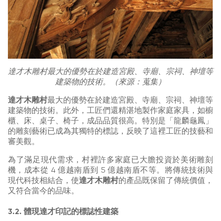
達才木雕村最大的優勢在於建造宮殿、寺廟、宗祠、神壇等
建築物的技術。（來源：蒐集）
達才木雕村
最大的優勢在於建造宮殿、寺廟、宗祠、神壇等
建築物的技術。此外，工匠們還精湛地製作家庭家具，如櫥
櫃、床、桌子、椅子，成品品質很高。特別是「龍麟龜鳳」
的雕刻藝術已成為其獨特的標誌，反映了這裡工匠的技藝和
審美觀。
為了滿足現代需求，村裡許多家庭已大膽投資於美術雕刻
機，成本從 4 億越南盾到 5 億越南盾不等。將傳統技術與
現代科技相結合，使
達才木雕村
的產品既保留了傳統價值，
又符合當今的品味。
3.2. 體現達才印記的標誌性建築