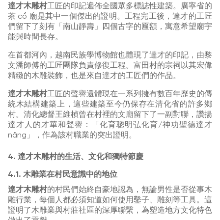
達才木雕村
工匠的印記遍佈全國眾多標誌性建築。廣寧省的
茶 cổ 廟是其中一個傑出的證明。工程完工後，達才的工匠
們留下了刻有「南山靜壽」四個古字的匾額，寓意希望廟宇
能與時間長存。
在首都河內，越南民族學博物館也體現了達才的印記，由黎
文潘師傅的工匠團隊負責修復工程。富田村的宗祠以其宏偉
精緻的木雕裝飾，也是來自達才的工匠們的作品。
達才木雕村
工匠的聲譽還體現在一系列擁有數百年歷史的傳
統木結構建築上，這些建築至今仍保存在清化省的許多鄉
村。清化總督王維楨曾在村裡的文廟留下了一副對聯，讚揚
達才人的才華和聲譽：「化育聰明弘化育/神功聖德達才
năng」，作為該村職業的突出證明。
4. 達才木雕村的生活、文化和獨特節慶
4.1. 木雕業在村民意識中的地位
達才木雕村
的村民們始終自豪地認為，無論男性是否從事木
雕行業，每個人都必須知道如何使用鑿子、雕刻等工具。這
證明了木雕業與村莊社區的深厚聯繫，為塑造地方文化特色