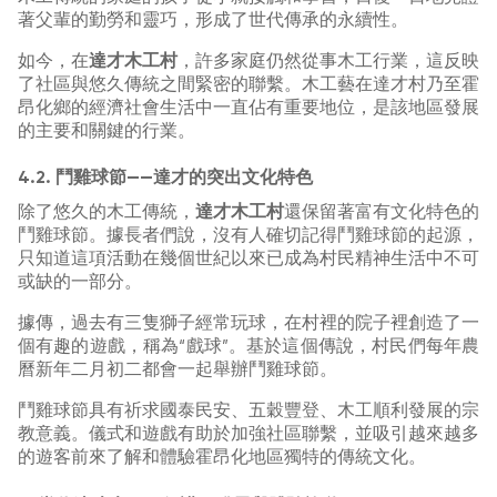
著父輩的勤勞和靈巧，形成了世代傳承的永續性。
如今，在
達才木工村
，許多家庭仍然從事木工行業，這反映
了社區與悠久傳統之間緊密的聯繫。木工藝在達才村乃至霍
昂化鄉的經濟社會生活中一直佔有重要地位，是該地區發展
的主要和關鍵的行業。
4.2. 鬥雞球節——達才的突出文化特色
除了悠久的木工傳統，
達才木工村
還保留著富有文化特色的
鬥雞球節。據長者們說，沒有人確切記得鬥雞球節的起源，
只知道這項活動在幾個世紀以來已成為村民精神生活中不可
或缺的一部分。
據傳，過去有三隻獅子經常玩球，在村裡的院子裡創造了一
個有趣的遊戲，稱為“戲球”。基於這個傳說，村民們每年農
曆新年二月初二都會一起舉辦鬥雞球節。
鬥雞球節具有祈求國泰民安、五穀豐登、木工順利發展的宗
教意義。儀式和遊戲有助於加強社區聯繫，並吸引越來越多
的遊客前來了解和體驗霍昂化地區獨特的傳統文化。