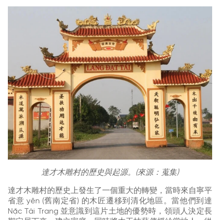
達才木雕村的歷史與起源。(來源：蒐集)
達才木雕村的歷史上發生了一個重大的轉變，當時來自寧平
省意 yên (舊南定省) 的木匠遷移到清化地區。當他們到達
Nặc Tài Trang 並意識到這片土地的優勢時，領頭人決定長