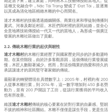
期定居下來，建立家庭，同時將木工技藝傳授給當地人。從
這種文化融合中，Nặc Tài Trang 變成了 Đạt Tài，並逐漸
以其成為清化地區精緻木雕的中心而聞名。
達才木雕村的技藝透過婚姻關係、商業往來和學徒制傳播到
夏武、河泰及鄰近村莊。木匠們與村裡的居民結婚，並全心
全意地將技術傳授給一代又一代的當地人，為形成一個廣泛
發展的木雕社區做出了貢獻。
2.2. 傳統木雕行業的起伏與韌性
達才木雕村
的木雕行業經歷了與國家歷史同步的許多動盪時
期。在某些階段，由於許多客觀原因，這個傳統行業發展緩
慢，木匠人數顯著減少。然而，對這份職業的熱愛和持久的
承諾讓達才的居民堅守著家鄉的傳統。
最顯著的轉變體現在具體數字上：2005 年，村裡約有 200
人從事木雕行業，到 2014 年，這一數字增加到 450 多名勞
動力，並有 200 戶開設了工坊，從該行業獲得的平均收入
也有所改善。
維護
達才木雕村
傳統的核心要素在於對行業的自豪感、堅韌
不拔的精神和社區團結。木雕不僅僅是謀生手段，更是生活