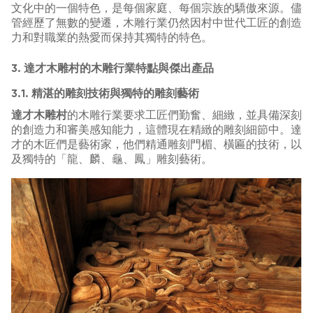
文化中的一個特色，是每個家庭、每個宗族的驕傲來源。儘
管經歷了無數的變遷，木雕行業仍然因村中世代工匠的創造
力和對職業的熱愛而保持其獨特的特色。
3. 達才木雕村的木雕行業特點與傑出產品
3.1. 精湛的雕刻技術與獨特的雕刻藝術
達才木雕村
的木雕行業要求工匠們勤奮、細緻，並具備深刻
的創造力和審美感知能力，這體現在精緻的雕刻細節中。達
才的木匠們是藝術家，他們精通雕刻門楣、橫匾的技術，以
及獨特的「龍、麟、龜、鳳」雕刻藝術。