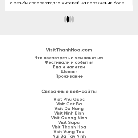
центр, распространяющий жизненные ценности среди
молодежи. Присоединяйтесь к нам, чтобы узнать об
истории, архитектуре, значимых ретритах и
уникальном духовном опыте, который предлагает эта
пагода.
VisitThanhHoa.com
Что посмотреть и чем заняться
Фестивали и события
Еда и напитки
Шопинг
Проживание
Связанные веб-сайты
Visit Phu Quoc
Visit Cat Ba
Visit Da Nang
Visit Ninh Binh
Visit Quang Ninh
Visit Sapa
Visit Thanh Hoa
Visit Vung Tau
Nui Ba Tay Ninh