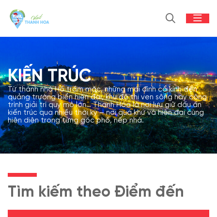
KIẾN TRÚC
Từ thành nhà Hồ trầm mặc, những mái đình cổ kính đến
quảng trường biển hiện đại, khu đô thị ven sông hay công
trình giải trí quy mô lớn… Thanh Hóa là nơi lưu giữ dấu ấn
kiến trúc qua nhiều thời kỳ – nơi quá khứ và hiện đại cùng
hiện diện trong từng góc phố, nếp nhà.
Tìm kiếm theo Điểm đến