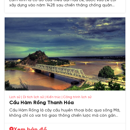
Lam Kinh là cố đô của triều đại Hậu Lê, được vua Lê Lợi
xây dựng vào năm 1428 sau chiến thắng chống quân
Minh. Nơi đây không chỉ là trung tâm chính trị, văn hóa
của thời kỳ đó mà còn là nơi an nghỉ của các vị vua và
hoàng hậu nhà Lê, với kiến trúc cung đình độc đáo và
phong cảnh hữu tình.
Lịch sử | Di tích lịch sử | Kiến trúc | Công trình lịch sử
Cầu Hàm Rồng Thanh Hóa
Cầu Hàm Rồng là cây cầu huyền thoại bắc qua sông Mã,
không chỉ có vai trò giao thông chiến lược mà còn gắn
liền với những chiến tích oanh liệt trong lịch sử chống Mỹ,
trở thành biểu tượng bất khuất của Thanh Hóa.
Xem bản đồ