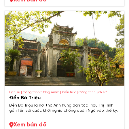
Lịch sử | Công trình tưởng niệm | Kiến trúc | Công trình lịch sử
Đền Bà Triệu
Đền Bà Triệu là nơi thờ Anh hùng dân tộc Triệu Thị Trinh,
gắn liền với cuộc khởi nghĩa chống quân Ngô vào thế kỷ
III, được xem là biểu tượng tinh thần quật cường của
nhân dân Thanh Hóa.
Xem bản đồ