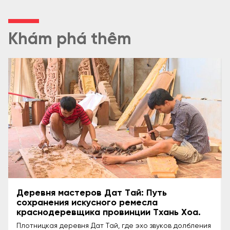
Khám phá thêm
Путешествие к истокам буддийской
культуры в храме Тхань Ха
Пагода Тхань Ха — это не только старинное место
буддийского служения в Тхань Хоа, но и культурный