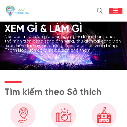
XEM GÌ & LÀM GÌ
Nếu bạn muốn đón gió biển ngay giữa lòng thành phố,
thả mình trên dòng sông ánh sáng, thư giãn tại công viên
nước hiện đại hay lạc bước giữa miền di sản vang bóng,
Thanh Hóa luôn có lý do để bạn ghé thăm.
Tìm kiếm theo Sở thích