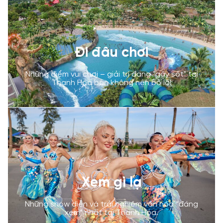
Đi đâu chơi
Những điểm vui chơi – giải trí đang "gây sốt" tại
Thanh Hóa bạn không nên bỏ lỡ!
Xem gì lạ
Những show diễn và trải nghiệm văn hóa “đáng
xem” nhất tại Thanh Hóa.