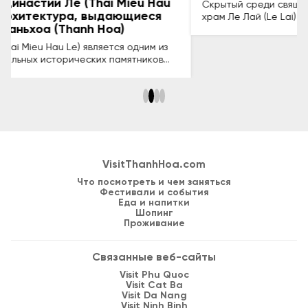
Скрытый среди священной земли Ламшон (Lam Son),
храм Ле Лай (Le Lai) — это сооружение возрастом
более 600 лет, отмечающее верность и храбрость
генерала, который «рискнул своей жизнью, чтобы
спасти короля» в прошлом. Это место не только имеет
огромную историческую ценность, но и является
священным духовным местом для жителей провинции
Тханьхоа (Thanh Hoa).
VisitThanhHoa.com
Что посмотреть и чем заняться
Фестивали и события
Еда и напитки
Шопинг
Проживание
Связанные веб-сайты
Visit Phu Quoc
Visit Cat Ba
Visit Da Nang
Visit Ninh Binh