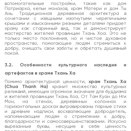
вспомогательные постройки, такие как дом
Патриарха, кельи монахов, храм Матери и дом Ты
Ань. Традиционная деревянная архитектура в
сочетании с изящными изогнутыми черепичными
крышами и изысканными резными деталями придает
храму как старинный вид, так и демонстрирует
мастерство жителей провинции Тхань Хоа. Это не
только место поклонения, но и чистое духовное
пространство, помогающее людям стремиться к
добру, очищать свои заботы и обретать душевный
покой.
3.2. Особенности культурного наследия и
артефактов в храме Тхань Ха
Помимо архитектурной ценности,
храм Тхань Ха
(Chua Thanh Ha)
хранит множество культурных
реликвий, имеющих огромное значение для буддизма
и жителей провинции Тхань Хоа. От Там Куан до Нги
Мон, на стенах, деревянных колоннах и
горизонтальных досках выгравированы парные стихи
и древние надписи, восхваляющие добродетель,
напоминающие людям о стремлении к добру,
благодарности и самосовершенствовании. Искусно
вырезанные буквы, несущие в себе ценность