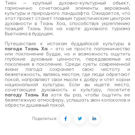
Тиен – крупный духовно-культурный объект,
гармонично сочетающий элементы верований,
культуры и природного ландшафта. Ожидается, что
этот проект станет главным туристическим центром
духовности в Тхань Хоа, способствуя укреплению
позиций Тхань Хоа на карте духовного туризма
Вьетнама в будущем.
Путешествие к истокам буддийской культуры в
пагоде Тхань Ха
– это не просто паломничество
или поклонение Будде, но и возможность ощутить
глубокие духовные ценности, передаваемые из
поколения в поколение. Среди суеты современной
жизни пагода сохраняет свою чистоту и
безмятежность, являясь местом, где люди обретают
покой, направляют свои мысли к добру и чтят корни
национальной культуры. Если вы ищете место,
сочетающее духовность и культуру, посетите
пагоду Тхань Ха
хотя бы раз, чтобы ощутить ее
безмятежную атмосферу, услышать звон колоколов и
обрести душевный покой.
Поделиться: