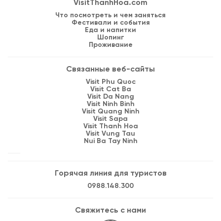
VisitThanhHoa.com
Что посмотреть и чем заняться
Фестивали и события
Еда и напитки
Шопинг
Проживание
Связанные веб-сайты
Visit Phu Quoc
Visit Cat Ba
Visit Da Nang
Visit Ninh Binh
Visit Quang Ninh
Visit Sapa
Visit Thanh Hoa
Visit Vung Tau
Nui Ba Tay Ninh
Горячая линия для туристов
0988.148.300
Свяжитесь с нами