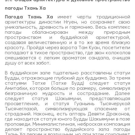
пагоды Тхань Ха
Пагода Тхань Ха
имеет черты традиционной
архитектуры династии Нгуен, но сохраняет свою
уникальность, древность и гармонию. Весь комплекс
пагоды сбалансирован между природным
пространством и буддийской архитектурой,
создавая величественную и в то же время близкую
красоту. Пройдя через ворота Там Куан, посетители
попадают в тихое пространство, где звон колоколов
смешивается с легким ароматом сандала, очищая
душу от всех забот.
В буддийском зале тщательно расставлены статуи
Будды, отражающие глубокий дух буддизма. За тремя
статуями Татхе (Татхе Будд) следует статуя
Амитабхи, которая больше по размеру, символизируя
безграничную мудрость и сострадание. Далее
следует статуя Шакьямуни, представляющая
просветление, и статуя Гуаньинь Тысячерукой
Тысячеглазой, символизирующая спасение от
страданий. Наконец, есть алтарь Девяти Драконов,
где находится статуя юного Будды Шакьямуни в позе
проповеди. Минималистичная, неброская композиция
делает пространство буддийского зала пагоды
Тхань Ха легким и воздушным, но при этом сохраняет