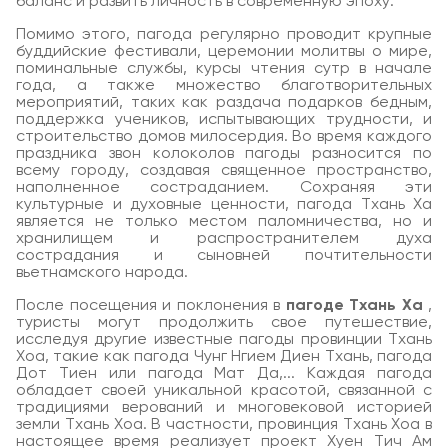
баланс и развить личность в современную эпоху.
Помимо этого, пагода регулярно проводит крупные
буддийские фестивали, церемонии молитвы о мире,
поминальные службы, курсы чтения сутр в начале
года, а также множество благотворительных
мероприятий, таких как раздача подарков бедным,
поддержка учеников, испытывающих трудности, и
строительство домов милосердия. Во время каждого
праздника звон колоколов пагоды разносится по
всему городу, создавая священное пространство,
наполненное состраданием. Сохраняя эти
культурные и духовные ценности, пагода Тхань Ха
является не только местом паломничества, но и
хранилищем и распространителем духа
сострадания и сыновней почтительности
вьетнамского народа.
После посещения и поклонения в
пагоде Тхань Ха
,
туристы могут продолжить свое путешествие,
исследуя другие известные пагоды провинции Тхань
Хоа, такие как пагода Чунг Нгием Диен Тхань, пагода
Дот Тиен или пагода Мат Да,... Каждая пагода
обладает своей уникальной красотой, связанной с
традициями верований и многовековой историей
земли Тхань Хоа. В частности, провинция Тхань Хоа в
настоящее время реализует проект Хуен Тич Ам