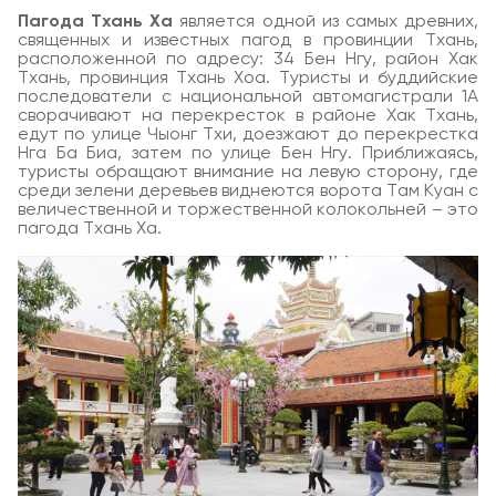
Пагода Тхань Ха
является одной из самых древних,
священных и известных пагод в провинции Тхань,
расположенной по адресу: 34 Бен Нгу, район Хак
Тхань, провинция Тхань Хоа. Туристы и буддийские
последователи с национальной автомагистрали 1А
сворачивают на перекресток в районе Хак Тхань,
едут по улице Чыонг Тхи, доезжают до перекрестка
Нга Ба Биа, затем по улице Бен Нгу. Приближаясь,
туристы обращают внимание на левую сторону, где
среди зелени деревьев виднеются ворота Там Куан с
величественной и торжественной колокольней – это
пагода Тхань Ха.