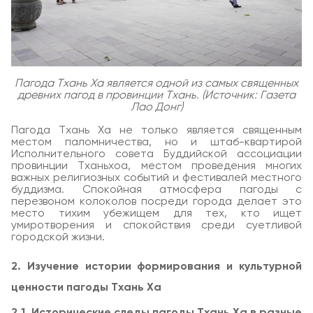
Пагода Тхань Ха является одной из самых священных
древних пагод в провинции Тхань. (Источник: Газета
Лао Донг)
Пагода Тхань Ха не только является священным
местом паломничества, но и штаб-квартирой
Исполнительного совета Буддийской ассоциации
провинции Тханьхоа, местом проведения многих
важных религиозных событий и фестивалей местного
буддизма. Спокойная атмосфера пагоды с
перезвоном колоколов посреди города делает это
место тихим убежищем для тех, кто ищет
умиротворения и спокойствия среди суетливой
городской жизни.
2. Изучение истории формирования и культурной
ценности пагоды Тхань Ха
2.1. Исторические следы пагоды Тхань Ха в разные