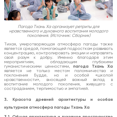
Пагода Тхань Ха организует ретриты для
нравственного и духовного воспитания молодого
поколения. (Источник: Сборник)
Тихая, умиротворяющая атмосфера пагоды также
является средой, помогающей подросткам развивать
концентрацию, контролировать эмоции и направлять
свой разум к добру. Именно благодаря этим
мероприятиям, обладающим глубокими
гуманистическими ценностями,
пагода Тхань Ха
является не только местом паломничества и
поклонения Будде, но и особой «школой
нравственности», вносящей важный вклад в
воспитание молодого поколения, живущего с
состраданием, терпимостью и эмпатией.
3. Красота древней архитектуры и особая
культурная атмосфера пагоды Тхань Ха
3.1. Общая архитектура и духовное пространство