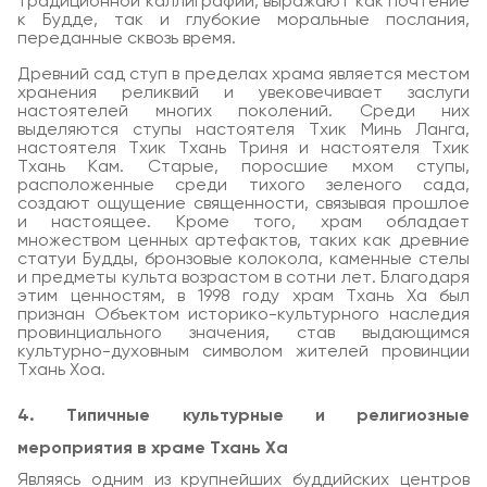
традиционной каллиграфии, выражают как почтение
к Будде, так и глубокие моральные послания,
переданные сквозь время.
Древний сад ступ в пределах храма является местом
хранения реликвий и увековечивает заслуги
настоятелей многих поколений. Среди них
выделяются ступы настоятеля Тхик Минь Ланга,
настоятеля Тхик Тхань Триня и настоятеля Тхик
Тхань Кам. Старые, поросшие мхом ступы,
расположенные среди тихого зеленого сада,
создают ощущение священности, связывая прошлое
и настоящее. Кроме того, храм обладает
множеством ценных артефактов, таких как древние
статуи Будды, бронзовые колокола, каменные стелы
и предметы культа возрастом в сотни лет. Благодаря
этим ценностям, в 1998 году храм Тхань Ха был
признан Объектом историко-культурного наследия
провинциального значения, став выдающимся
культурно-духовным символом жителей провинции
Тхань Хоа.
4. Типичные культурные и религиозные
мероприятия в храме Тхань Ха
Являясь одним из крупнейших буддийских центров