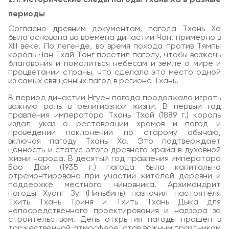
периоды
Согласно древним документам, пагода Тхань Ха
была основана во времена династии Чан, примерно в
XIII веке. По легенде, во время похода против Тямпы
король Чан Тхай Тонг посетил пагоду, чтобы возжечь
благовония и помолиться небесам и земле о мире и
процветании страны, что сделало это место одной
из самых священных пагод в регионе Тхань.
В период династии Нгуен пагода продолжала играть
важную роль в религиозной жизни. В первый год
правления императора Тхань Тхай (1889 г.) король
издал указ о реставрации храмов и пагод и
проведении поклонений по старому обычаю,
включая пагоду Тхань Ха. Это подтверждает
ценность и статус этого древнего храма в духовной
жизни народа. В десятый год правления императора
Бао Дай (1935 г.) пагода была капитально
отремонтирована при участии жителей деревни и
поддержке местного чиновника. Архимандрит
пагоды Хуонг Зу (Ниньбинь) назначил настоятеля
Тхить Тхань Триня и Тхить Тхань Дыка для
непосредственного проектирования и надзора за
строительством. День открытия пагоды прошел в
торжественной атмосфере, став важным праздником