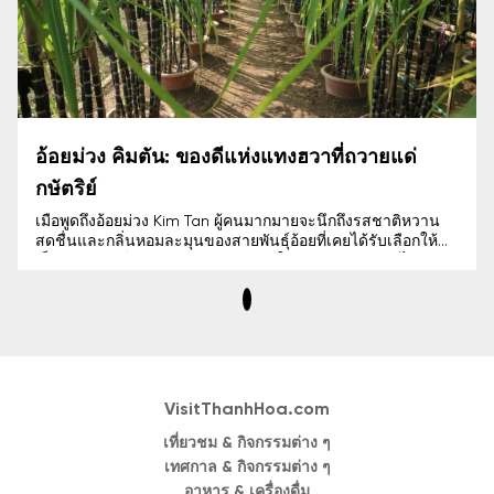
อ้อยม่วง คิมตัน: ของดีแห่งแทงฮวาที่ถวายแด่
กษัตริย์
เมื่อพูดถึงอ้อยม่วง Kim Tan ผู้คนมากมายจะนึกถึงรสชาติหวาน
สดชื่นและกลิ่นหอมละมุนของสายพันธุ์อ้อยที่เคยได้รับเลือกให้
เป็นผลิตภัณฑ์สำหรับถวายแด่กษัตริย์ในดินแดน Thanh ไม่เพียง
แต่เป็นพืชเพาะปลูกที่มีลักษณะเฉพาะของพื้นที่ Kim Tan, Thanh
Hoa อ้อยม่วง Kim Tan ยังแฝงไปด้วยเรื่องราวทางวัฒนธรรม
และมูลค่าทางเศรษฐกิจที่โดดเด่น ซึ่งได้รับความนิยมมากขึ้น
เรื่อยๆ จากผู้คนที่มองหาสินค้าพิเศษประจำภูมิภาค
VisitThanhHoa.com
เที่ยวชม & กิจกรรมต่าง ๆ
เทศกาล & กิจกรรมต่าง ๆ
อาหาร & เครื่องดื่ม