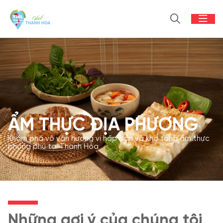
ẨM THỰC ĐỊA PHƯƠNG
Khám phá vô vàn hương vị hấp dẫn và kho tàng ẩm thực
phong phú tại Thanh Hóa
Những gợi ý của chúng tôi