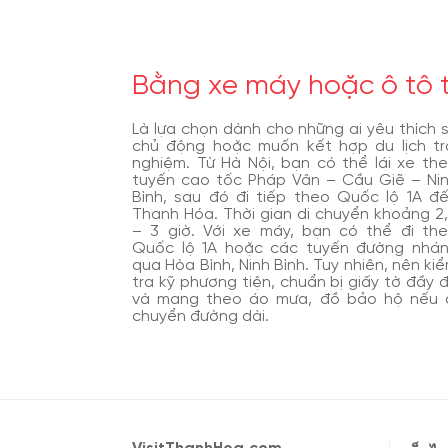
Bằng xe máy hoặc ô tô t
Là lựa chọn dành cho những ai yêu thích 
chủ động hoặc muốn kết hợp du lịch tr
nghiệm. Từ Hà Nội, bạn có thể lái xe th
tuyến cao tốc Pháp Vân – Cầu Giẽ – Ni
Bình, sau đó đi tiếp theo Quốc lộ 1A đ
Thanh Hóa. Thời gian di chuyển khoảng 2
– 3 giờ. Với xe máy, bạn có thể đi th
Quốc lộ 1A hoặc các tuyến đường nhá
qua Hòa Bình, Ninh Bình. Tuy nhiên, nên ki
tra kỹ phương tiện, chuẩn bị giấy tờ đầy 
và mang theo áo mưa, đồ bảo hộ nếu 
chuyển đường dài.