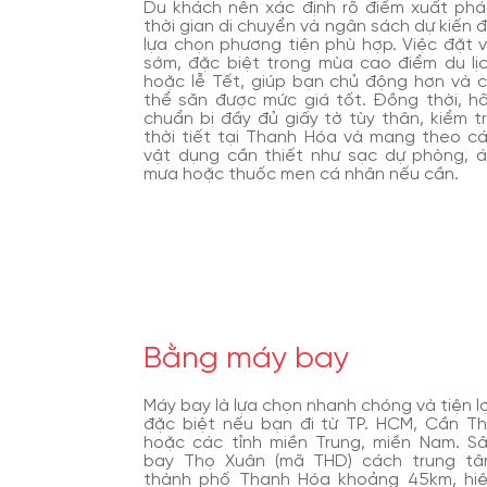
Du khách nên xác định rõ điểm xuất phá
thời gian di chuyển và ngân sách dự kiến 
lựa chọn phương tiện phù hợp. Việc đặt 
sớm, đặc biệt trong mùa cao điểm du lị
hoặc lễ Tết, giúp bạn chủ động hơn và 
thể săn được mức giá tốt. Đồng thời, h
chuẩn bị đầy đủ giấy tờ tùy thân, kiểm t
thời tiết tại Thanh Hóa và mang theo c
vật dụng cần thiết như sạc dự phòng, 
mưa hoặc thuốc men cá nhân nếu cần.
Bằng máy bay
Máy bay là lựa chọn nhanh chóng và tiện lợ
đặc biệt nếu bạn đi từ TP. HCM, Cần T
hoặc các tỉnh miền Trung, miền Nam. S
bay Thọ Xuân (mã THD) cách trung t
thành phố Thanh Hóa khoảng 45km, hi