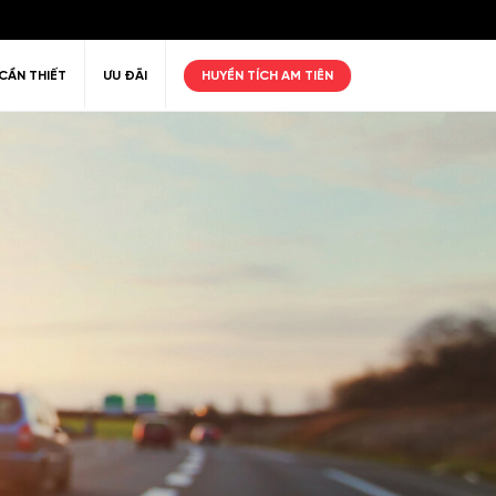
CẦN THIẾT
ƯU ĐÃI
HUYỀN TÍCH AM TIÊN
ư giãn
Thiên nhiên
Golf