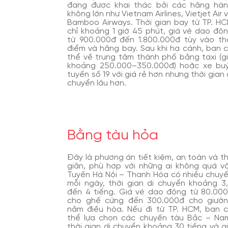
đang được khai thác bởi các hãng hà
không lớn như Vietnam Airlines, Vietjet Air 
Bamboo Airways. Thời gian bay từ TP. H
chỉ khoảng 1 giờ 45 phút, giá vé dao độ
từ 900.000đ đến 1.800.000đ tùy vào th
điểm và hãng bay. Sau khi hạ cánh, bạn 
thể về trung tâm thành phố bằng taxi (g
khoảng 250.000–350.000đ) hoặc xe bu
tuyến số 19 với giá rẻ hơn nhưng thời gian 
chuyển lâu hơn.
Bằng tàu hỏa
Đây là phương án tiết kiệm, an toàn và t
giãn, phù hợp với những ai không quá vộ
Tuyến Hà Nội – Thanh Hóa có nhiều chuy
mỗi ngày, thời gian di chuyển khoảng 3
đến 4 tiếng. Giá vé dao động từ 80.00
cho ghế cứng đến 300.000đ cho giườ
nằm điều hòa. Nếu đi từ TP. HCM, bạn 
thể lựa chọn các chuyến tàu Bắc – Na
thời gian di chuyển khoảng 30 tiếng và g