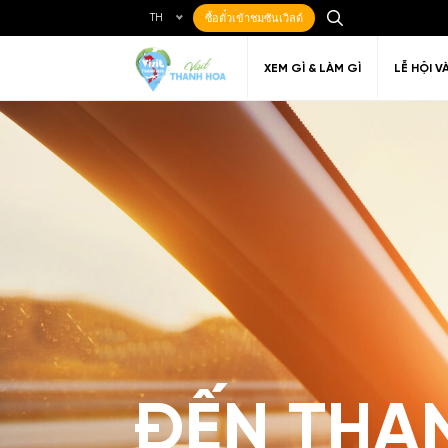
TH
ซื้อตั๋วเข้าชมซันเวิลด์
XEM GÌ & LÀM GÌ
LỄ HỘI V
Ẩm thực Địa phương
Điểm đến yêu thích
Về Thanh Hóa
Đi đến Thanh Hóa
Nghệ thuật
Di c
Gi
Địa điểm ăn uống
T
ĐẾN THA