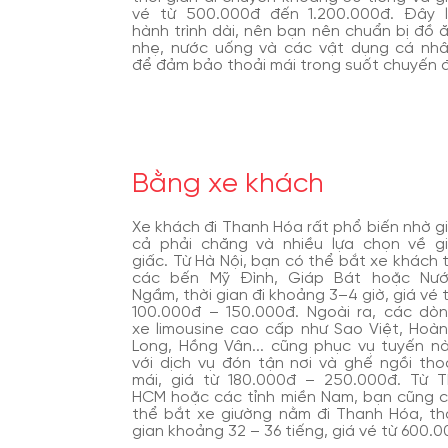
vé từ 500.000đ đến 1.200.000đ. Đây 
hành trình dài, nên bạn nên chuẩn bị đồ 
nhẹ, nước uống và các vật dụng cá nh
để đảm bảo thoải mái trong suốt chuyến đ
Bằng xe khách
Xe khách đi Thanh Hóa rất phổ biến nhờ g
cả phải chăng và nhiều lựa chọn về g
giấc. Từ Hà Nội, bạn có thể bắt xe khách 
các bến Mỹ Đình, Giáp Bát hoặc Nư
Ngầm, thời gian đi khoảng 3–4 giờ, giá vé 
100.000đ – 150.000đ. Ngoài ra, các dò
xe limousine cao cấp như Sao Việt, Hoà
Long, Hồng Vân... cũng phục vụ tuyến n
với dịch vụ đón tận nơi và ghế ngồi tho
mái, giá từ 180.000đ – 250.000đ. Từ T
HCM hoặc các tỉnh miền Nam, bạn cũng 
thể bắt xe giường nằm đi Thanh Hóa, th
gian khoảng 32 – 36 tiếng, giá vé từ 600.