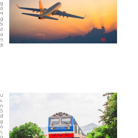
ng
và
CM
ng
ời
có
iá
ýt
di
hư
i.
ến
,5
0đ
ng
có
m,
iá