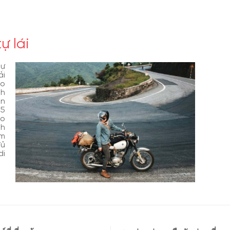
ự lái
sự
ải
eo
nh
ến
,5
eo
nh
ểm
đủ
di