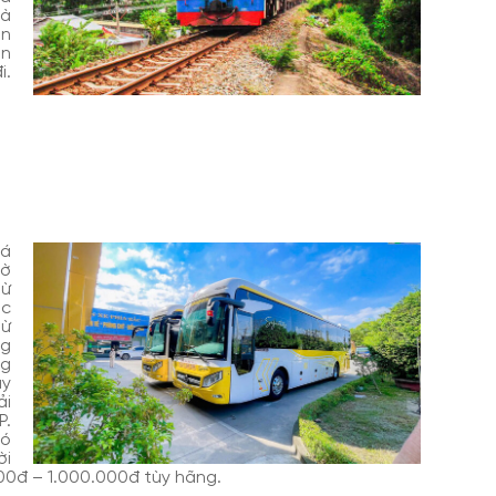
là
ăn
ân
i.
iá
iờ
từ
ớc
từ
ng
ng
ày
ải
P.
có
ời
000đ – 1.000.000đ tùy hãng.