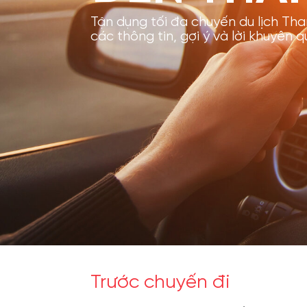
Tận dụng tối đa chuyến du lịch Th
các thông tin, gợi ý và lời khuyên 
Trước chuyến đi