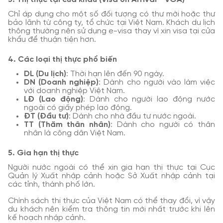
Chỉ áp dụng cho một số đối tượng có thư mời hoặc thư
bảo lãnh từ công ty, tổ chức tại Việt Nam. Khách du lịch
thông thường nên sử dụng e-visa thay vì xin visa tại cửa
khẩu để thuận tiện hơn.
4. Các loại thị thực phổ biến
DL (Du lịch)
: Thời hạn lên đến 90 ngày.
DN (Doanh nghiệp)
: Dành cho người vào làm việc
với doanh nghiệp Việt Nam.
LĐ (Lao động)
: Dành cho người lao động nước
ngoài có giấy phép lao động.
ĐT (Đầu tư)
: Dành cho nhà đầu tư nước ngoài.
TT (Thăm thân nhân)
: Dành cho người có thân
nhân là công dân Việt Nam.
5. Gia hạn thị thực
Người nước ngoài có thể xin gia hạn thị thực tại Cục
Quản lý Xuất nhập cảnh hoặc Sở Xuất nhập cảnh tại
các tỉnh, thành phố lớn.
Chính sách thị thực của Việt Nam có thể thay đổi, vì vậy
du khách nên kiểm tra thông tin mới nhất trước khi lên
kế hoạch nhập cảnh.