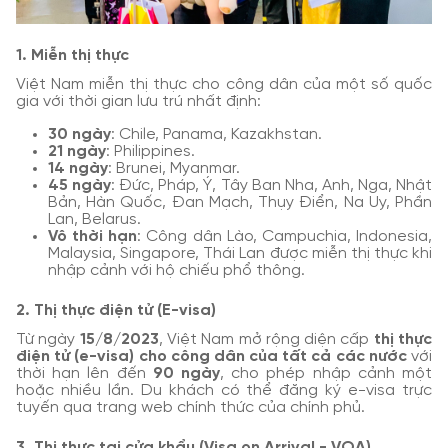
1. Miễn thị thực
Việt Nam miễn thị thực cho công dân của một số quốc
gia với thời gian lưu trú nhất định:
30 ngày
: Chile, Panama, Kazakhstan.
21 ngày
: Philippines.
14 ngày
: Brunei, Myanmar.
45 ngày
: Đức, Pháp, Ý, Tây Ban Nha, Anh, Nga, Nhật
Bản, Hàn Quốc, Đan Mạch, Thụy Điển, Na Uy, Phần
Lan, Belarus.
Vô thời hạn
: Công dân Lào, Campuchia, Indonesia,
Malaysia, Singapore, Thái Lan được miễn thị thực khi
nhập cảnh với hộ chiếu phổ thông.
2. Thị thực điện tử (E-visa)
Từ ngày
15/8/2023
, Việt Nam mở rộng diện cấp
thị thực
điện tử (e-visa) cho công dân của tất cả các nước
với
thời hạn lên đến
90 ngày
, cho phép nhập cảnh một
hoặc nhiều lần. Du khách có thể đăng ký e-visa trực
tuyến qua trang web chính thức của chính phủ.
3. Thị thực tại cửa khẩu (Visa on Arrival - VOA)