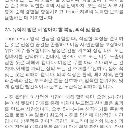
습 준수부터 적합한 숙박 시설 선택까지, 모든 작은 세부 사
항이 순례 경험을 향상시키고 Thanh 지역의 독특한 문화를
탐험하는 데 기여합니다.
7.1. 유적지 방문 시 알아야 할 복장, 의식 및 풍습
Thanh Hoa 영적 관광을 경험할 때, 적절한 복장을 준비하
는 것은 신성한 공간을 존중하고 이동 시 편안함을 보장하기
위해 매우 중요합니다. 남성은 긴팔 셔츠와 정장 바지 또는
청바지를 선택하고, 반바지, 민소매 셔츠 또는 너무 노출이
심한 옷은 피해야 합니다. 여성은 무릎 아래로 내려오는 긴
치마, 어깨를 가리는 상의 또는 긴 소매를 우선하고, 몸에 꼭
맞는 옷은 피해야 합니다. 의복 색상은 흰색, 베이지색, 연한
파란색과 같은 부드러운 톤을 선호하고, 엄숙한 분위기에 맞
게 강렬한 빨간색이나 눈부신 노란색은 피해야 합니다.
사진 촬영에 이상적인 시간에 대해 말하자면, 오전 6시-7시
는 아침 햇살이 안개를 통해 비치며 부드럽고 신비로운 효과
를 만드는 시간입니다. 오후 5시-6시는 산꼭대기를 주황색
으로 물들이는 일몰이 최고의 사진을 담기에 이상적인 시간
입니다. 방문객은 만다라 공간의 파노라마 보기와 Nua 산과
숲의 장엄한 아름다움을 위에서 담기 위해 광각 렌즈가 장착