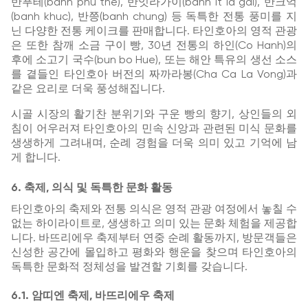
반푸테(banh phu the), 반잇라가이(banh it la gai), 반크억
(banh khuc), 반쯩(banh chung) 등 독특한 전통 풍미를 지
닌 다양한 전통 케이크를 판매합니다. 타인호아의 영적 관광
은 또한 참깨 소금 구이 빵, 30년 전통의 하인(Co Hanh)의
후에 소고기 국수(bun bo Hue), 또는 해안 특유의 생선 소스
를 곁들인 타인호아 버전의 짜까라봉(Cha Ca La Vong)과
같은 요리로 더욱 풍성해집니다.
시골 시장의 활기찬 분위기와 구운 빵의 향기, 상인들의 외
침이 어우러져 타인호아의 민속 신앙과 관련된 미식 문화를
생생하게 그려내며, 순례 경험을 더욱 의미 있고 기억에 남
게 합니다.
6. 축제, 의식 및 독특한 문화 활동
타인호아의 축제와 전통 의식은 영적 관광 여정에서 놓칠 수
없는 하이라이트로, 생생하고 의미 있는 문화 체험을 제공합
니다. 바뜨리에우 축제부터 연중 순례 활동까지, 방문객들은
신성한 공간에 몰입하고 평화와 행운을 찾으며 타인호아의
독특한 문화적 정체성을 발견할 기회를 갖습니다.
6.1. 암띠엔 축제, 바뜨리에우 축제