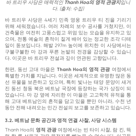
바 트리우 사당은 매력적인
Thanh Hoa의 영적 관광지
입니
다. (출처: 수집)
바 트리우 사당은 4세기 민족 영웅 트리우 티 진을 기리기
위해 세워졌습니다. 여러 차례의 보수 공사를 거쳤지만, 이
건축물은 여전히 고풍스럽고 위엄 있는 모습을 유지하고 있
으며, 전통 예술의 흔적이 짙게 배어 있는 정교한 조각 디테
일이 돋보입니다. 해발 297m 높이에 위치한 이 사당에서는
구불구불한 마 강과 푸른 논밭의 전경을 감상할 수 있습니
다. 이곳은 바 트리우 전설과 깊이 연관된 고향입니다.
한편, 동선 고대 마을은
Thanh Hoa의 영적 관광
여정에서
특별한 가치를 지닙니다. 이곳은 세계적으로 유명한 많은 동
선 유물을 보존하고 있으며, 특히 빛나는 태양 문양이 새겨
진 동선 청동 북은 베트남 국장에 등장하는 국가 상징이 되
었습니다. 마 강 옆에 자리한 이 마을은 고고학적 유적을 통
해 고대 베트남인의 흔적을 담고 있을 뿐만 아니라, 수천 년
동안 전해 내려오는 민간 전설의 보고를 보존하고 있습니다.
3.2. 베트남 문화 공간과 영적 연결 사찰, 사당 시스템
Thanh Hoa의
영적 관광
여정에서는 빈 타이 사찰, 람 킨, 뜩