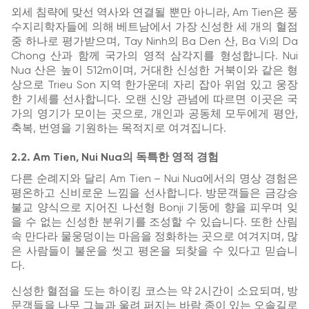
외세 침략에 맞선 역사와 연결될 뿐만 아니라, Am Tien은 풍
수지리학자들에 의해 베트남에서 가장 신성한 세 개의 혈점
중 하나로 평가받으며, Tay Ninh의 Ba Den 산, Ba Vi의 Da
Chong 산과 함께 국가의 영적 삼각지를 형성합니다. Nui
Nua 산은 높이 512m이며, 거대한 신성한 거북이와 같은 형
상으로 Trieu Son 지역 한가운데 자리 잡아 위엄 있고 웅장
한 기세를 선사합니다. 오랜 신앙 관념에 따르면 이곳은 국
가의 영기가 모이는 곳으로, 개인과 공동체 모두에게 평안,
축복, 번영을 기원하는 목적지로 여겨집니다.
2.2. Am Tien, Nui Nua의 독특한 영적 경험
다른 순례지와 달리 Am Tien – Nui Nua에서의 명상 경험은
평온하고 신비로운 느낌을 선사합니다. 방문객들은 금강승
불교 양식으로 지어진 나선형 Bonji 기둥에 향을 피우며 잊
을 수 없는 신성한 분위기를 조성할 수 있습니다. 또한 산림
속 만다라 물웅덩이는 마음을 정화하는 곳으로 여겨지며, 많
은 사람들이 불운을 씻고 평온을 되찾을 수 있다고 믿습니
다.
신성한 혈점을 도는 하이킹 코스는 약 2시간이 소요되며, 방
문객들을 나무 그늘과 울려 퍼지는 바람 종이 있는 오솔길로