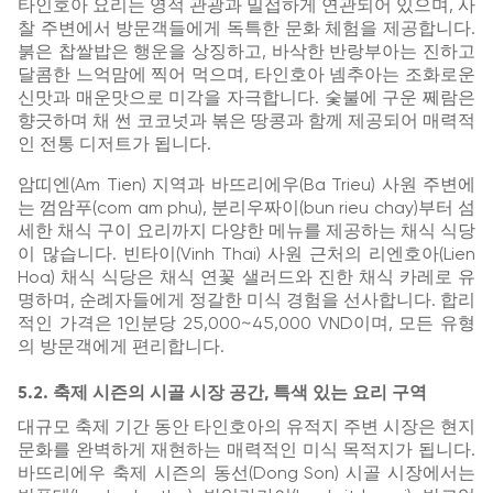
타인호아 요리는 영적 관광과 밀접하게 연관되어 있으며, 사
찰 주변에서 방문객들에게 독특한 문화 체험을 제공합니다.
붉은 찹쌀밥은 행운을 상징하고, 바삭한 반랑부아는 진하고
달콤한 느억맘에 찍어 먹으며, 타인호아 넴추아는 조화로운
신맛과 매운맛으로 미각을 자극합니다. 숯불에 구운 쩨람은
향긋하며 채 썬 코코넛과 볶은 땅콩과 함께 제공되어 매력적
인 전통 디저트가 됩니다.
암띠엔(Am Tien) 지역과 바뜨리에우(Ba Trieu) 사원 주변에
는 껌암푸(com am phu), 분리우짜이(bun rieu chay)부터 섬
세한 채식 구이 요리까지 다양한 메뉴를 제공하는 채식 식당
이 많습니다. 빈타이(Vinh Thai) 사원 근처의 리엔호아(Lien
Hoa) 채식 식당은 채식 연꽃 샐러드와 진한 채식 카레로 유
명하며, 순례자들에게 정갈한 미식 경험을 선사합니다. 합리
적인 가격은 1인분당 25,000~45,000 VND이며, 모든 유형
의 방문객에게 편리합니다.
5.2. 축제 시즌의 시골 시장 공간, 특색 있는 요리 구역
대규모 축제 기간 동안 타인호아의 유적지 주변 시장은 현지
문화를 완벽하게 재현하는 매력적인 미식 목적지가 됩니다.
바뜨리에우 축제 시즌의 동선(Dong Son) 시골 시장에서는