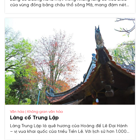
của vùng đồng bằng châu thổ sông Mã, mang đậm nét
văn hóa truyền thống Việt Nam. Với lịch sử lâu đời, nơi
đây từng là trung tâm hành chính và kinh tế quan trọng
trong các thời kỳ lịch sử, đồng thời lưu giữ nhiều di tích
khảo cổ và văn hóa đặc sắc.
Văn hóa | Không gian văn hóa
Làng cổ Trung Lập
Làng Trung Lập là quê hương của Hoàng đế Lê Đại Hành
– vị vua khai quốc của triều Tiền Lê. Với lịch sử hơn 1.000
năm, nơi đây lưu giữ nhiều di tích, cổ vật và phong tục