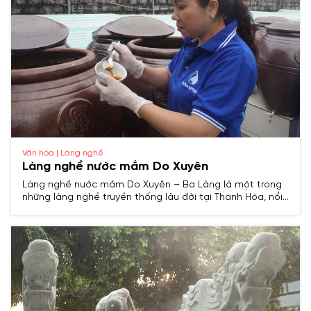
Văn hóa | Làng nghề
Làng nghề nước mắm Do Xuyên
Làng nghề nước mắm Do Xuyên – Ba Làng là một trong
những làng nghề truyền thống lâu đời tại Thanh Hóa, nổi
tiếng với sản phẩm nước mắm cốt cá cơm được chế
biến theo phương pháp cổ truyền, mang hương vị đậm
đà đặc trưng của vùng biển miền Trung.