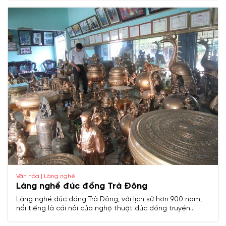
truyền thống, phản ánh đậm nét văn hóa Việt cổ.​
Văn hóa | Làng nghề
Làng nghề đúc đồng Trà Đông
Làng nghề đúc đồng Trà Đông, với lịch sử hơn 900 năm,
nổi tiếng là cái nôi của nghệ thuật đúc đồng truyền
thống xứ Thanh, chuyên sản xuất chuông, tượng, đồ thờ