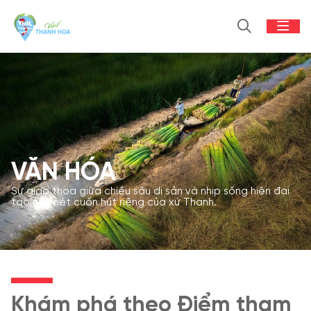
VĂN HÓA
Sự giao thoa giữa chiều sâu di sản và nhịp sống hiện đại
tạo nên nét cuốn hút riêng của xứ Thanh.
Khám phá theo Điểm tham