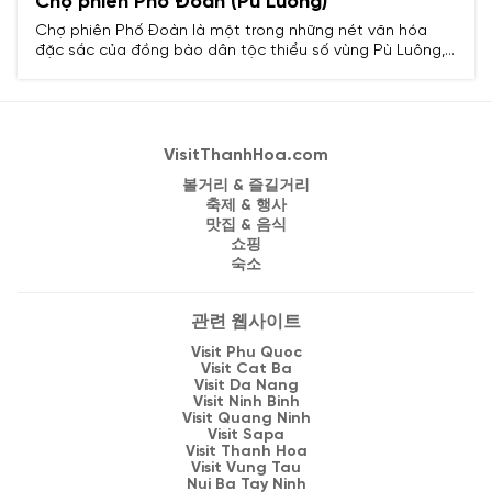
Chợ phiên Phố Đoàn (Pù Luông)
Chợ phiên Phố Đoàn là một trong những nét văn hóa
đặc sắc của đồng bào dân tộc thiểu số vùng Pù Luông,
nơi du khách có thể cảm nhận rõ nét đời sống mộc mạc,
đậm đà bản sắc miền núi.
VisitThanhHoa.com
볼거리 & 즐길거리
축제 & 행사
맛집 & 음식
쇼핑
숙소
관련 웹사이트
Visit Phu Quoc
Visit Cat Ba
Visit Da Nang
Visit Ninh Binh
Visit Quang Ninh
Visit Sapa
Visit Thanh Hoa
Visit Vung Tau
Nui Ba Tay Ninh