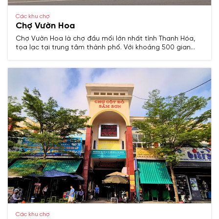
Các khu chợ
Chợ Vườn Hoa
Chợ Vườn Hoa là chợ đầu mối lớn nhất tỉnh Thanh Hóa,
tọa lạc tại trung tâm thành phố. Với khoảng 500 gian
hàng, chợ cung cấp đa dạng mặt hàng từ thực phẩm,
quần áo, đồ gia dụng đến hoa tươi và cây cảnh, phục vụ
nhu cầu thiết yếu và sở thích của người tiêu dùng. ​
Các khu chợ