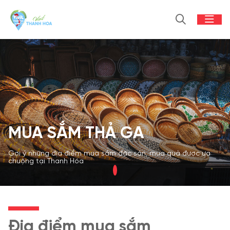
MUA SẮM THẢ GA
Gợi ý những địa điểm mua sắm đặc sản, mua quà được ưa
chuộng tại Thanh Hóa
Địa điểm mua sắm