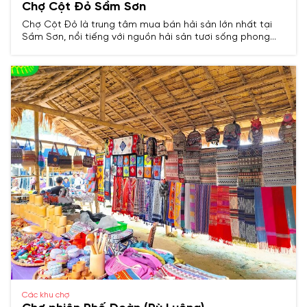
Chợ Cột Đỏ Sầm Sơn
Chợ Cột Đỏ là trung tâm mua bán hải sản lớn nhất tại
Sầm Sơn, nổi tiếng với nguồn hải sản tươi sống phong
phú, giá cả hợp lý và không khí mua sắm sôi động, đặc
biệt vào các dịp lễ, tết và cuối tuần.
Các khu chợ