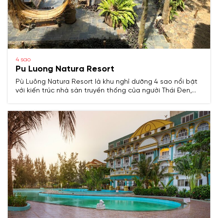
4 sao
Pu Luong Natura Resort
Pù Luông Natura Resort là khu nghỉ dưỡng 4 sao nổi bật
với kiến trúc nhà sàn truyền thống của người Thái Đen,
hòa quyện cùng thiên nhiên hoang sơ của núi rừng Pù
Luông.