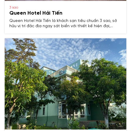
3 sao
Queen Hotel Hải Tiến
Queen Hotel Hải Tiến là khách sạn tiêu chuẩn 3 sao, sở
hữu vị trí đắc địa ngay sát biển với thiết kế hiện đại,
không gian ấm cúng và tiện nghi đầy đủ.