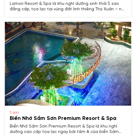
Lamori Resort & Spa là khu nghỉ dưỡng sinh thái 5 sao
đẳng cấp, tọa lạc tại vùng đất linh thiêng Thọ Xuân – nơi
phát tích của triều đại Hậu Lê.
5 sao
Biển Nhớ Sầm Sơn Premium Resort & Spa
Biển Nhớ Sầm Sơn Premium Resort & Spa là khu nghỉ
dưỡng cao cấp tọa lạc ngay bãi tắm A của biển Sầm