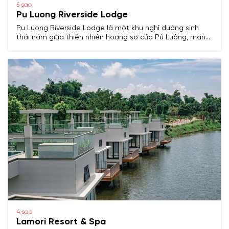
5 sao
Pu Luong Riverside Lodge
Pu Luong Riverside Lodge là một khu nghỉ dưỡng sinh
thái nằm giữa thiên nhiên hoang sơ của Pù Luông, mang
đến trải nghiệm độc đáo kết hợp giữa homestay và
farmstay, với kiến trúc truyền thống và không gian yên
bình.
4 sao
Lamori Resort & Spa