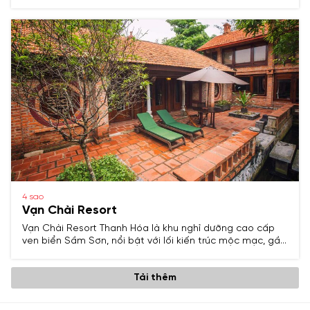
Sơn, nổi bật với kiến trúc sang trọng, dịch vụ đạt chuẩn 5
sao và không gian thư giãn lý tưởng cho kỳ nghỉ gia đình
hoặc sự kiện doanh nghiệp.
4 sao
Vạn Chài Resort
Vạn Chài Resort Thanh Hóa là khu nghỉ dưỡng cao cấp
ven biển Sầm Sơn, nổi bật với lối kiến trúc mộc mạc, gần
gũi thiên nhiên và dịch vụ chuẩn 4 sao, mang đến cho du
khách trải nghiệm thư giãn trong không gian đậm chất
Tải thêm
biển.