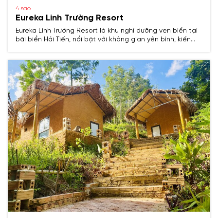
4 sao
Eureka Linh Trường Resort
Eureka Linh Trường Resort là khu nghỉ dưỡng ven biển tại
bãi biển Hải Tiến, nổi bật với không gian yên bình, kiến
trúc hiện đại và đa dạng tiện ích. Khu resort được thiết
kế hài hòa với thiên nhiên, phù hợp cho các kỳ nghỉ
dưỡng gia đình, cặp đôi hoặc tổ chức sự kiện, hội thảo.