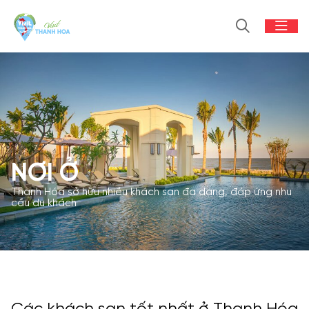
NƠI Ở
Thanh Hóa sở hữu nhiều khách sạn đa dạng, đáp ứng nhu
cầu du khách