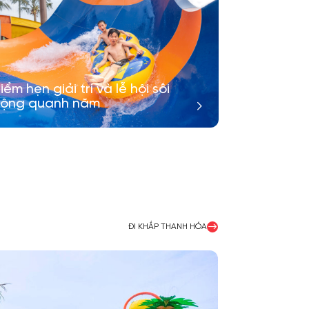
iểm hẹn giải trí và lễ hội sôi
ộng quanh năm
ĐI KHẮP THANH HÓA