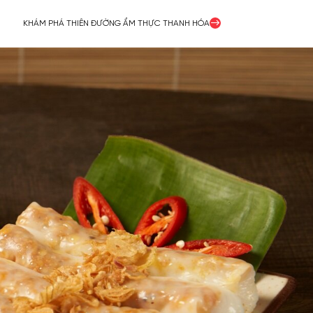
KHÁM PHÁ THIÊN ĐƯỜNG ẨM THỰC THANH HÓA