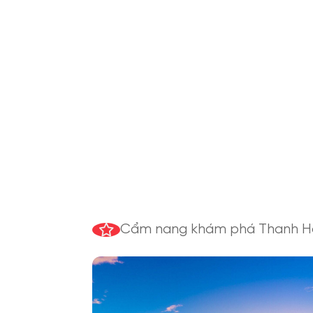
Mỗi điểm đến là một lát cắt
thiên đường
Cẩm nang khám phá Thanh H