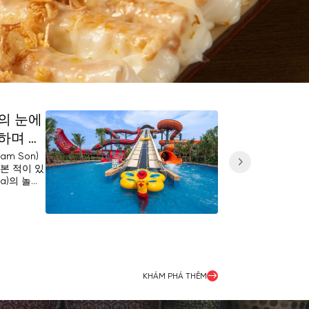
)의 눈에
트엉쑤언
하며 가
생 트레
에게 새
am Son)
타인성 중
본 적이 있
찾고 있다면
요.
oa)의 놀이
않은 아름다
 수백 가지
시림의 분
자세히 보기
나와 모든
다. 저희와
 것을 약속
완벽한 경험,
h Hoa)
리고 독특한
는 데 도
KHÁM PHÁ THÊM