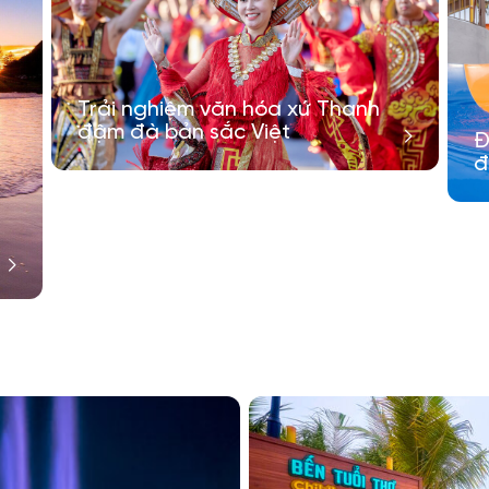
Trải nghiệm văn hóa xứ Thanh
đậm đà bản sắc Việt
Đ
đ