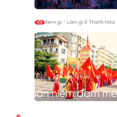
Xem gì - Làm gì ở Thanh Hóa
Thỏa mãn niềm đam m
thực của bạn
자세히 보기