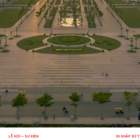
LỄ HỘI – SỰ KIỆN
ĐI KHẮP XỨ 