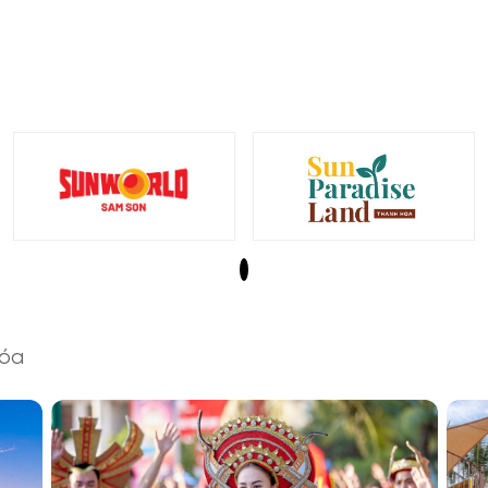
Thanh Hóa rộn ràng trong nhịp
Từ núi n
lễ hội truyền thống và hiện đại
xanh ho
óa