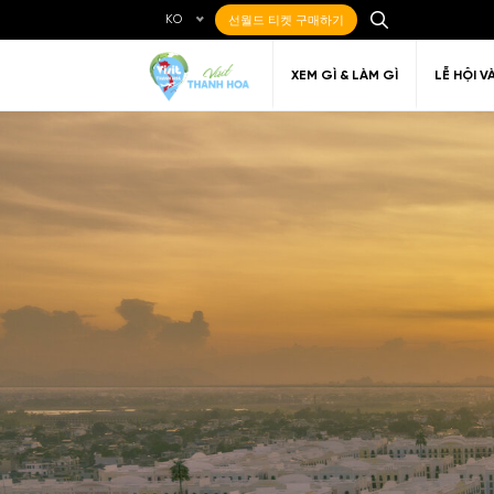
KO
선월드 티켓 구매하기
XEM GÌ & LÀM GÌ
LỄ HỘI V
Ẩm thực Địa phương
Điểm đến yêu thích
Về Thanh Hóa
Đi đến Thanh Hóa
Nghệ thuật
Di c
Gi
Địa điểm ăn uống
T