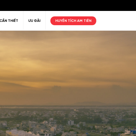
CẦN THIẾT
ƯU ĐÃI
HUYỀN TÍCH AM TIÊN
ư giãn
Thiên nhiên
Golf