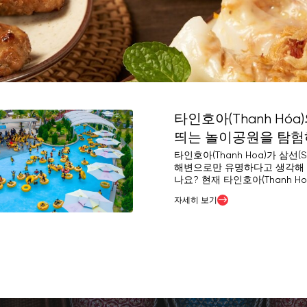
타인호아(Thanh Hóa
띄는 놀이공원을 탐험
족, 어린이, 친구 그룹
타인호아(Thanh Hoa)가 삼선(S
해변으로만 유명하다고 생각해 
로운 경험을 선사하세
나요? 현재 타인호아(Thanh H
공간에는 현대적인 복합 시설과
자세히 보기
의 매력적인 이벤트가 쏟아져 
연령대에게 멋진 경험을 선사할
합니다. 다음 글은 타인호아(Than
땅에서 완벽한 놀이 계획을 세우
움이 될 것입니다!