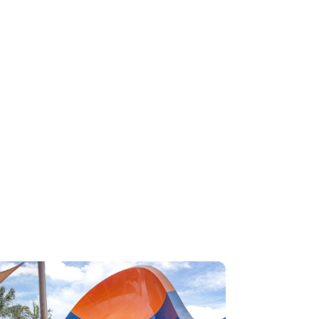
on hùng vĩ đến biển
ang sơ