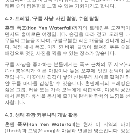
래된 숲의 평온함을 느낄 수 있는 기회이기도 합니다.
4.2. 트레킹, '구름 사냥' 사진 촬영, 수원 탐험
혼옌 폭포(Hon Yen Waterfall)
까지의 트레킹은 도전적이
면서도 흥미로운 여정입니다. 숲길을 따라 걷고, 오래된 나
무들의 그늘을 지나며, 구불구불한 작은 개울을 건너게 됩니
다. 여정 내내 폭포, 이끼 낀 바위, 끝없이 펼쳐진 푸른 숲을
배경으로 멋진 사진을 찍을 수 있는 장소가 많습니다.
구름 사냥을 좋아하는 분들에게는 폭포 근처의 푸 지오(Pu
Gio) 봉우리가 이른 아침이나 늦은 오후에 멋진 선택이 될
것입니다. 이곳에서 겹겹이 쌓인 산봉우리 사이로 펼쳐진 하
얀 구름 바다를 감상할 수 있습니다. 혼옌에서의 트레킹은
젊은 그룹, 커플 또는 가족 모두에게 적합하며, 야생의 공간
에서 운동과 휴식을 동시에 즐기며 완벽한 탐험의 느낌을 선
사합니다.
4.3. 생태 관광 커뮤니티 개발 활동
혼옌 폭포(Hon Yen Waterfall)
는 현재 이 지역의 타이
(Thai)족과 므엉(Muong)족 마을과 연결된 명소입니다. 방문