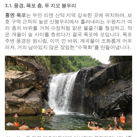
3.1. 풍경, 폭포 층, 푸 지오 봉우리
홍옌 폭포
는 쑤언 리엔 산악 지역 깊숙한 곳에 위치하며, 보
호 구역 근처의 높은 산봉우리에서 흘러내리는 수원지가 여
러 층의 바위를 거쳐 수정처럼 맑은 물줄기를 형성하고, 작
은 개울이 숲 사이를 흐르다가 결국 폭포에 모입니다. 폭포
주변 풍경은 원시림, 이끼 낀 바위, 계곡물이 조화롭게 어우
러져, 거의 남아있지 않은 장엄한 “수묵화”를 만들어냅니다.