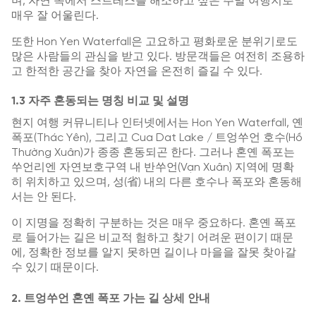
며, 자연 속에서 스트레스를 해소하고 싶은 주말 여행지로
매우 잘 어울린다.
또한
Hon Yen Waterfall
은 고요하고 평화로운 분위기로도
많은 사람들의 관심을 받고 있다. 방문객들은 여전히 조용하
고 한적한 공간을 찾아 자연을 온전히 즐길 수 있다.
1.3 자주 혼동되는 명칭 비교 및 설명
현지 여행 커뮤니티나 인터넷에서는
Hon Yen Waterfall
, 옌
폭포(Thác Yên), 그리고
Cua Dat Lake
/ 트엉쑤언 호수(Hồ
Thường Xuân)가 종종 혼동되곤 한다. 그러나 혼옌 폭포는
쑤언리엔 자연보호구역 내 반쑤언(Vạn Xuân) 지역에 명확
히 위치하고 있으며, 성(省) 내의 다른 호수나 폭포와 혼동해
서는 안 된다.
이 지명을 정확히 구분하는 것은 매우 중요하다. 혼옌 폭포
로 들어가는 길은 비교적 험하고 찾기 어려운 편이기 때문
에, 정확한 정보를 알지 못하면 길이나 마을을 잘못 찾아갈
수 있기 때문이다.
2. 트엉쑤언 혼옌 폭포 가는 길 상세 안내