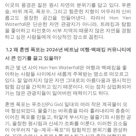
이곳의 풍경은 짙은 원시 자연의 분위기를 담고 있다. 푸른
숲, 바위 계곡, 폭포수, 그리고 험준한 지형이 어우러져 신비
롭고도 웅장한 공간을 만들어낸다. 따라서
Hon Yen
Waterfall
은 단순한 자연 관광지가 아니라, 트레킹과 탐험
을 좋아하고 타인호아 서부 지역의 때묻지 않은 자연을 경험
하고 싶은 사람들에게 이상적인 장소로 꼽힌다.
1.2 왜 혼옌 폭포는 2026년 베트남 여행·백패킹 커뮤니티에
서 큰 인기를 끌고 있을까?
최근 몇 년 사이
Hon Yen Waterfall
은 여행과 백패킹을 좋
아하는 사람들 사이에서 새롭게 주목받는 명소로 떠오르고
있다. 잘 알려지지 않은 자연 그대로의 아름다움과 원시적인
탐험 감성을 간직하고 있기 때문이다. 이는 점차 상업화되어
가는 많은 관광지들이 잃어버린 매력이기도 하다.
혼옌 폭포는 푸조산(Pù Gió) 일대의 여러 작은 계곡물이 모
여 형성되었다. 물줄기는 바위층을 따라 흘러내리며 층층이
이어진 폭포를 만들고, 하얗게 부서지는 물줄기와 시원한 공
기, 울창한 원시림과 산세가 조화를 이룬다. 이러한 요소들
이 어우러져 “숲–계곡–폭포”의 탐험적인 분위기를 완성하