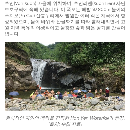
쑤언(Van Xuan) 마을에 위치하며, 쑤언리엔(Xuan Lien) 자연
보호구역에 속해 있습니다. 이 폭포는 해발 약 800m 높이의
푸지오(Pu Gio) 산봉우리에서 발원한 여러 작은 계곡에서 형
성되었으며, 물이 바위와 산골짜기를 따라 흘러내리면서 고
원 지역 특유의 야생적이고 울창한 숲과 맑은 공기를 만들어
냅니다.
원시적인 자연의 매력을 간직한
Hon Yen Waterfall
의 풍경.
(출처: 수집 자료)