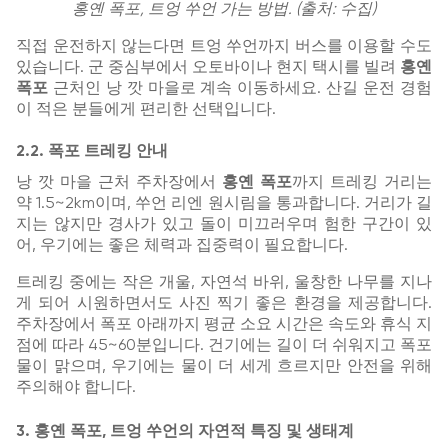
홍옌 폭포, 트엉 쑤언 가는 방법. (출처: 수집)
직접 운전하지 않는다면 트엉 쑤언까지 버스를 이용할 수도
있습니다. 군 중심부에서 오토바이나 현지 택시를 빌려
홍옌
폭포
근처인 낭 깟 마을로 계속 이동하세요. 산길 운전 경험
이 적은 분들에게 편리한 선택입니다.
2.2. 폭포 트레킹 안내
낭 깟 마을 근처 주차장에서
홍옌 폭포
까지 트레킹 거리는
약 1.5~2km이며, 쑤언 리엔 원시림을 통과합니다. 거리가 길
지는 않지만 경사가 있고 돌이 미끄러우며 험한 구간이 있
어, 우기에는 좋은 체력과 집중력이 필요합니다.
트레킹 중에는 작은 개울, 자연석 바위, 울창한 나무를 지나
게 되어 시원하면서도 사진 찍기 좋은 환경을 제공합니다.
주차장에서 폭포 아래까지 평균 소요 시간은 속도와 휴식 지
점에 따라 45~60분입니다. 건기에는 길이 더 쉬워지고 폭포
물이 맑으며, 우기에는 물이 더 세게 흐르지만 안전을 위해
주의해야 합니다.
3. 홍옌 폭포, 트엉 쑤언의 자연적 특징 및 생태계