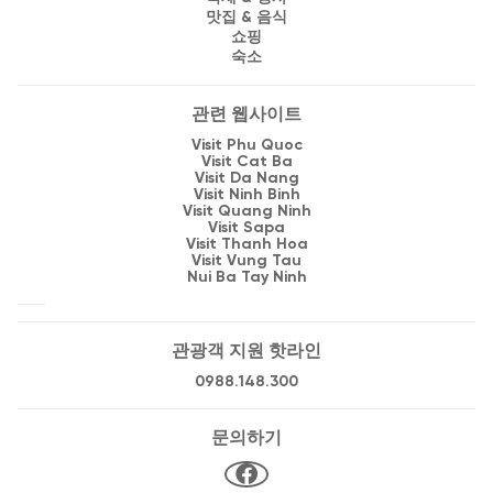
맛집 & 음식
쇼핑
숙소
관련 웹사이트
Visit Phu Quoc
Visit Cat Ba
Visit Da Nang
Visit Ninh Binh
Visit Quang Ninh
Visit Sapa
Visit Thanh Hoa
Visit Vung Tau
Nui Ba Tay Ninh
관광객 지원 핫라인
0988.148.300
문의하기