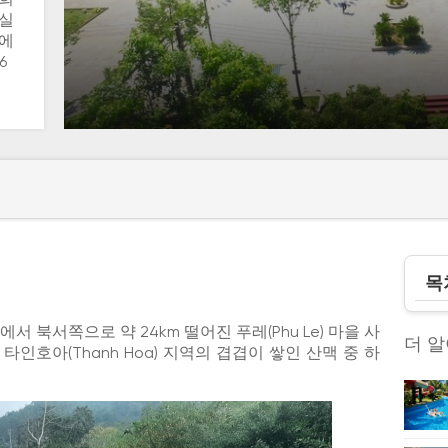
 실
들에
6
목
에서 북서쪽으로 약 24km 떨어진 푸레(Phu Le) 마을 사
더 
 타인호아(Thanh Hoa) 지역의 겹겹이 쌓인 산맥 중 하