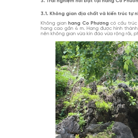
3. Trải nghiệm nổi bật tại hang Co Phươ
3.1. Không gian địa chất và kiến trúc tự
Không gian
hang Co Phương
có cấu trúc 
hang cao gần 4 m. Hang được hình thành 
nên không gian vừa kín đáo vừa rộng rãi, ph