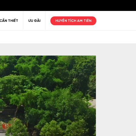
CẦN THIẾT
ƯU ĐÃI
HUYỀN TÍCH AM TIÊN
ư giãn
Thiên nhiên
Golf