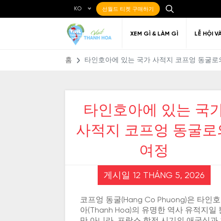
KO
선월드 티켓 구매하기
XEM GÌ & LÀM GÌ
LỄ HỘI V
홈
타인호아에 있는 국가 사적지 코프엉 동굴로
타인호아에 있는 국
Ẩm thực Địa phương
Điểm đến yêu thích
Về Thanh Hóa
Đi đến Thanh Hóa
Nghệ thuật
Di c
Gi
Địa điểm ăn uống
사적지 코프엉 동굴로
T
여정
게시일 12 THÁNG 5, 2026
코프엉 동굴(Hang Co Phuong)은 타인호
아(Thanh Hoa)의 유명한 역사 유적지일 
만 아니라, 프랑스 항전 시기의 애국심과