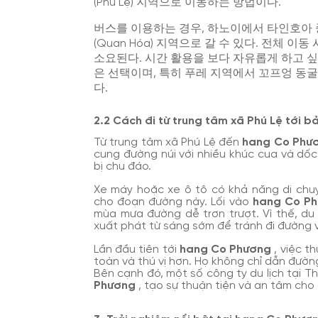
(Phú Lệ) 지역으로 이동하는 방법이다.
버스를 이용하는 경우, 하노이에서 타인호아
(Quan Hóa) 지역으로 갈 수 있다. 전체 
소요된다. 시간 활용을 보다 자유롭게 하고 
은 선택이며, 특히 푸레 지역에서 꼬프엉 동
다.
2.2 Cách đi từ trung tâm xã Phú Lệ tới b
Từ trung tâm xã Phú Lệ đến
hang Co Phư
cung đường núi với nhiều khúc cua và dốc
bị chu đáo.
Xe máy hoặc xe ô tô có khả năng di chuy
cho đoạn đường này. Lối vào
hang Co P
mùa mưa đường dễ trơn trượt. Vì thế, du
xuất phát từ sáng sớm để tránh đi đường và
Lần đầu tiên tới
hang Co Phương
, việc t
toàn và thú vị hơn. Họ không chỉ dẫn đường
Bên cạnh đó, một số công ty du lịch tại 
Phương
, tạo sự thuận tiện và an tâm cho