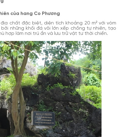
ng
 nhiên của hang Co Phương
địa chất đặc biệt, diện tích khoảng 20 m² với vòm
bởi những khối đá vôi lớn xếp chồng tự nhiên, tạo
ù hợp làm nơi trú ẩn và lưu trữ vật tư thời chiến.