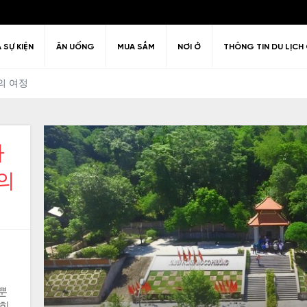
À SỰ KIỆN
ĂN UỐNG
MUA SẮM
NƠI Ở
THÔNG TIN DU LỊCH 
의 여정
가
Câu hỏi thường gặp
Kiến trúc
Văn hóa
huyển quanh
ải trí về đêm
Lịch sử
Chính sách thị thực
Giải trí & Th
의
hanh Hóa
뿐
 희