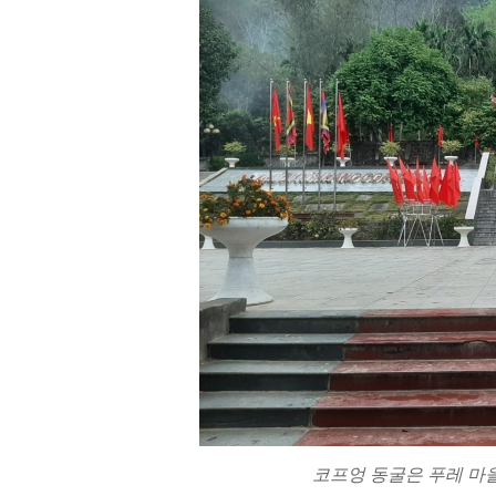
코프엉 동굴은 푸레 마을