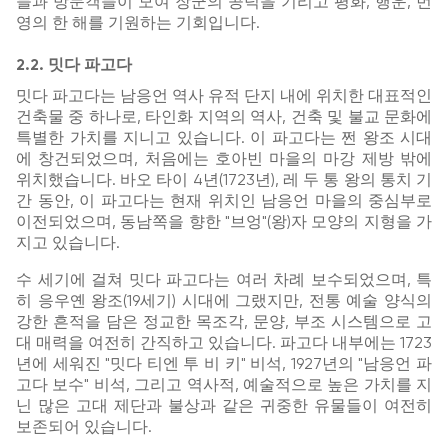
들과 방문객들이 모여 장군의 공덕을 기리고 평화, 행운, 번
영의 한 해를 기원하는 기회입니다.
2.2. 밋다 파고다
밋다 파고다는 남응언 역사 유적 단지 내에 위치한 대표적인
건축물 중 하나로, 타인화 지역의 역사, 건축 및 불교 문화에
특별한 가치를 지니고 있습니다. 이 파고다는 쩐 왕조 시대
에 창건되었으며, 처음에는 호아빈 마을의 마강 제방 밖에
위치했습니다. 바오 타이 4년(1723년), 레 두 통 왕의 통치 기
간 동안, 이 파고다는 현재 위치인 남응언 마을의 중심부로
이전되었으며, 동남쪽을 향한 "브엉"(왕)자 모양의 지형을 가
지고 있습니다.
수 세기에 걸쳐 밋다 파고다는 여러 차례 보수되었으며, 특
히 응우옌 왕조(19세기) 시대에 그랬지만, 전통 예술 양식의
강한 흔적을 담은 정교한 목조각, 문양, 부조 시스템으로 고
대 매력을 여전히 간직하고 있습니다. 파고다 내부에는 1723
년에 세워진 "밋다 티엔 투 비 키" 비석, 1927년의 "남응언 파
고다 보수" 비석, 그리고 역사적, 예술적으로 높은 가치를 지
닌 많은 고대 제단과 불상과 같은 귀중한 유물들이 여전히
보존되어 있습니다.