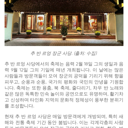
추 반 르엉 장군 사당. (출처: 수집)
추 반 르엉 사당에서의 축제는 음력 2월 18일 그의 생일과 음
력 9월 12일 그의 기일에 매년 개최됩니다. 이 날에는 많은
사람들과 방문객들이 모여 장군의 공덕을 기리기 위해 향을
피우고, 순풍과 순풍, 국가의 평화와 국민의 안녕을 기원합
니다. 축제는 또한 용춤, 북 축제, 줄다리기, 차우 반 노래와
같은 많은 독특한 민속 놀이와 공연으로도 유명하며, 활기차
고 신성하며 타인화 지역의 문화적 정체성이 풍부한 분위기
를 조성합니다.
현재 추 반 르엉 사당은 매일 방문객에게 개방되며, 특히 새
해와 전통 축제 기간 동안 붐빕니다. 이는 각계각층의 사람