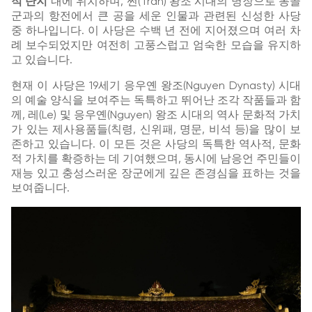
적 단지
내에 위치하며, 쩐(Tran) 왕조 시대의 명장으로 몽골
군과의 항전에서 큰 공을 세운 인물과 관련된 신성한 사당
중 하나입니다. 이 사당은 수백 년 전에 지어졌으며 여러 차
례 보수되었지만 여전히 고풍스럽고 엄숙한 모습을 유지하
고 있습니다.
현재 이 사당은 19세기 응우옌 왕조(Nguyen Dynasty) 시대
의 예술 양식을 보여주는 독특하고 뛰어난 조각 작품들과 함
께, 레(Le) 및 응우옌(Nguyen) 왕조 시대의 역사 문화적 가치
가 있는 제사용품들(칙령, 신위패, 명문, 비석 등)을 많이 보
존하고 있습니다. 이 모든 것은 사당의 독특한 역사적, 문화
적 가치를 확증하는 데 기여했으며, 동시에 남응언 주민들이
재능 있고 충성스러운 장군에게 깊은 존경심을 표하는 것을
보여줍니다.