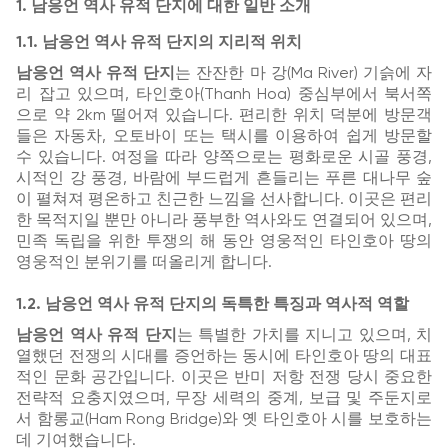
1. 남응언 역사 유적 단지에 대한 일반 소개
1.1. 남응언 역사 유적 단지의 지리적 위치
남응언 역사 유적 단지
는 잔잔한 마 강(Ma River) 기슭에 자
리 잡고 있으며, 타인호아(Thanh Hoa) 중심부에서 북서쪽
으로 약 2km 떨어져 있습니다. 편리한 위치 덕분에 방문객
들은 자동차, 오토바이 또는 택시를 이용하여 쉽게 방문할
수 있습니다. 여정을 따라 양쪽으로는 평화로운 시골 풍경,
시적인 강 풍경, 바람에 부드럽게 흔들리는 푸른 대나무 숲
이 펼쳐져 평온하고 친근한 느낌을 선사합니다. 이곳은 편리
한 목적지일 뿐만 아니라 풍부한 역사와도 연결되어 있으며,
민족 독립을 위한 투쟁의 해 동안 영웅적인 타인호아 땅의
영웅적인 분위기를 떠올리게 합니다.
1.2. 남응언 역사 유적 단지의 독특한 특징과 역사적 역할
남응언 역사 유적 단지
는 특별한 가치를 지니고 있으며, 치
열했던 전쟁의 시대를 증언하는 동시에 타인호아 땅의 대표
적인 문화 공간입니다. 이곳은 반미 저항 전쟁 당시 중요한
전략적 요충지였으며, 무장 세력의 중계, 보급 및 주둔지로
서 함롱교(Ham Rong Bridge)와 옛 타인호아 시를 보호하는
데 기여했습니다.