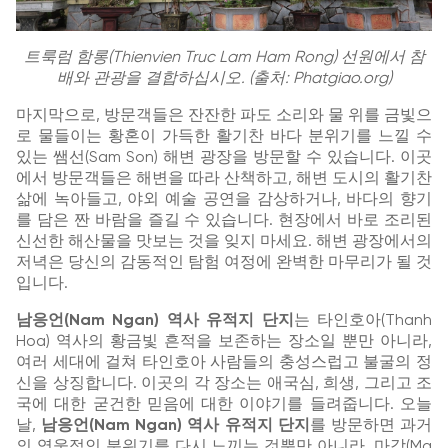
트룩럼 함롱(Thienvien Truc Lam Ham Rong) 선원에서 참
배와 관광을 결합하십시오. (출처: Phatgiao.org)
마지막으로, 방문객들은 잔잔한 파도 소리와 물 위를 금빛으
로 물들이는 황혼이 가득한 활기찬 바다 분위기를 느낄 수
있는 쌤선(Sam Son) 해변 광장을 방문할 수 있습니다. 이곳
에서 방문객들은 해변을 따라 산책하고, 해변 도시의 활기찬
삶에 녹아들고, 야외 예술 공연을 감상하거나, 바다의 향기
를 담은 짠 바람을 즐길 수 있습니다. 현장에서 바로 조리된
신선한 해산물을 맛보는 것을 잊지 마세요. 해변 광장에서의
저녁은 당신의 감동적인 탐험 여정에 완벽한 마무리가 될 것
입니다.
남응언(Nam Ngan) 역사 유적지 단지
는 타인호아(Thanh
Hoa) 역사의 황금빛 흔적을 보존하는 장소일 뿐만 아니라,
여러 세대에 걸쳐 타인호아 사람들의 충성스럽고 불굴의 정
신을 상징합니다. 이곳의 각 장소는 애국심, 희생, 그리고 조
국에 대한 굳건한 믿음에 대한 이야기를 들려줍니다. 오늘
날,
남응언(Nam Ngan) 역사 유적지 단지
를 방문하면 과거
의 영웅적인 분위기를 다시 느끼는 것뿐만 아니라, 마강(Ma