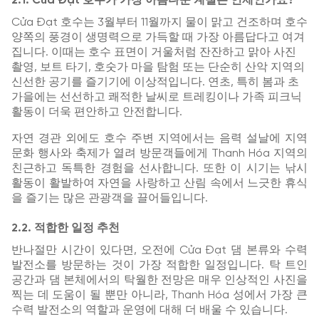
2.1. Cửa Đạt 호수가 가장 아름다운 계절은 언제인가요?
Cửa Đạt 호수는 3월부터 11월까지 물이 맑고 건조하며 호수
양쪽의 풍경이 생명력으로 가득할 때 가장 아름답다고 여겨
집니다. 이때는 호수 표면이 거울처럼 잔잔하고 맑아 사진
촬영, 보트 타기, 호숫가 마을 탐험 또는 단순히 산악 지역의
신선한 공기를 즐기기에 이상적입니다. 연초, 특히 봄과 초
가을에는 선선하고 쾌적한 날씨로 트레킹이나 가족 피크닉
활동이 더욱 편안하고 안전합니다.
자연 경관 외에도 호수 주변 지역에서는 음력 설날에 지역
문화 행사와 축제가 열려 방문객들에게 Thanh Hóa 지역의
친근하고 독특한 경험을 선사합니다. 또한 이 시기는 낚시
활동이 활발하여 자연을 사랑하고 산림 속에서 느긋한 휴식
을 즐기는 많은 관광객을 끌어들입니다.
2.2. 적합한 일정 추천
반나절만 시간이 있다면, 오전에 Cửa Đạt 댐 본류와 수력
발전소를 방문하는 것이 가장 적합한 일정입니다. 탁 트인
공간과 댐 본체에서의 탁월한 전망은 매우 인상적인 사진을
찍는 데 도움이 될 뿐만 아니라, Thanh Hóa 성에서 가장 큰
수력 발전소의 역할과 운영에 대해 더 배울 수 있습니다.