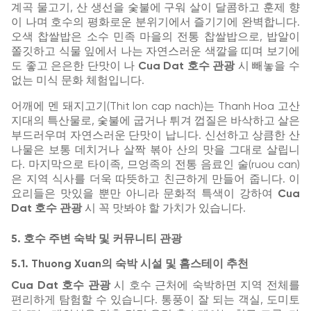
계곡 물고기, 산 생선을 숯불에 구워 살이 달콤하고 훈제 향
이 나며 호수의 평화로운 분위기에서 즐기기에 완벽합니다.
오색 찹쌀밥은 소수 민족 마을의 전통 찹쌀밥으로, 밥알이
쫄깃하고 식물 잎에서 나는 자연스러운 색깔을 띠며 보기에
도 좋고 은은한 단맛이 나
Cua Dat 호수 관광
시 빼놓을 수
없는 미식 문화 체험입니다.
어깨에 멘 돼지고기(Thit lon cap nach)는 Thanh Hoa 고산
지대의 특산물로, 숯불에 굽거나 튀겨 껍질은 바삭하고 살은
부드러우며 자연스러운 단맛이 납니다. 신선하고 상큼한 산
나물은 보통 데치거나 살짝 볶아 산의 맛을 그대로 살립니
다. 마지막으로 타이족, 므엉족의 전통 음료인 술(ruou can)
은 지역 식사를 더욱 따뜻하고 친근하게 만들어 줍니다. 이
요리들은 맛있을 뿐만 아니라 문화적 특색이 강하여
Cua
Dat 호수 관광
시 꼭 맛봐야 할 가치가 있습니다.
5. 호수 주변 숙박 및 커뮤니티 관광
5.1. Thuong Xuan의 숙박 시설 및 홈스테이 추천
Cua Dat 호수 관광
시 호수 근처에 숙박하면 지역 전체를
편리하게 탐험할 수 있습니다. 통풍이 잘 되는 객실, 도미토