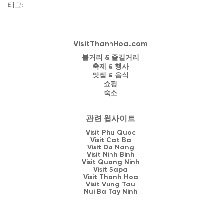
태그:
VisitThanhHoa.com
볼거리 & 즐길거리
축제 & 행사
맛집 & 음식
쇼핑
숙소
관련 웹사이트
Visit Phu Quoc
Visit Cat Ba
Visit Da Nang
Visit Ninh Binh
Visit Quang Ninh
Visit Sapa
Visit Thanh Hoa
Visit Vung Tau
Nui Ba Tay Ninh