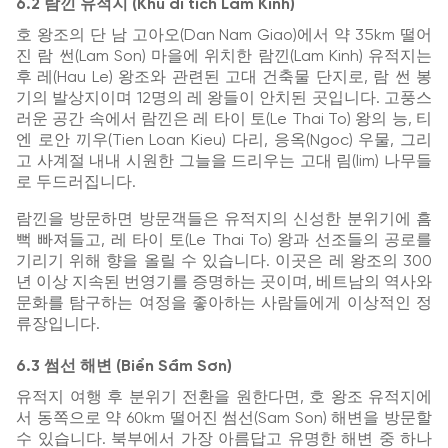
6.2 람낀 유적지 (Khu di tích Lam Kinh)
호 왕조의 단 남 고아오(Dan Nam Giao)에서 약 35km 떨어
진 람 썬(Lam Son) 마을에 위치한 람낀(Lam Kinh) 유적지는
후 레(Hau Le) 왕조와 관련된 고대 건축물 단지로, 람 썬 봉
기의 발상지이며 12명의 레 왕들이 안치된 곳입니다. 고풍스
러운 공간 속에서 람낀은 레 타이 토(Le Thai To) 왕의 능, 티
엔 로안 끼우(Tien Loan Kieu) 다리, 응옥(Ngoc) 우물, 그리
고 사계절 내내 시원한 그늘을 드리우는 고대 림(lim) 나무들
로 두드러집니다.
람낀을 방문하면 방문객들은 유적지의 신성한 분위기에 흠
뻑 빠져들고, 레 타이 토(Le Thai To) 왕과 선조들의 공로를
기리기 위해 향을 올릴 수 있습니다. 이곳은 레 왕조의 300
년 이상 지속된 번영기를 증명하는 곳이며, 베트남의 역사와
문화를 탐구하는 여정을 좋아하는 사람들에게 이상적인 정
류장입니다.
6.3 썸선 해변 (Biển Sầm Sơn)
유적지 여행 후 분위기 전환을 원한다면, 호 왕조 유적지에
서 동쪽으로 약 60km 떨어진 썸선(Sam Son) 해변을 방문할
수 있습니다. 북부에서 가장 아름답고 유명한 해변 중 하나