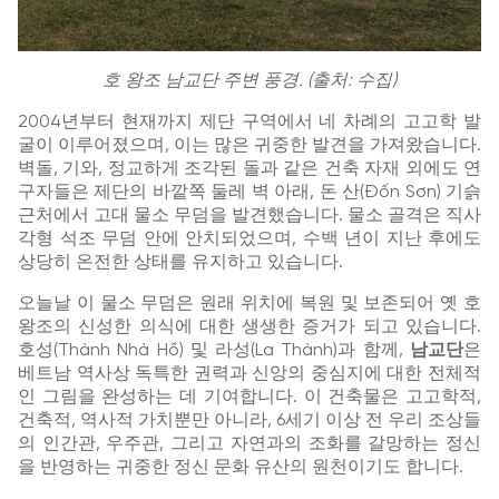
호 왕조 남교단 주변 풍경. (출처: 수집)
2004년부터 현재까지 제단 구역에서 네 차례의 고고학 발
굴이 이루어졌으며, 이는 많은 귀중한 발견을 가져왔습니다.
벽돌, 기와, 정교하게 조각된 돌과 같은 건축 자재 외에도 연
구자들은 제단의 바깥쪽 둘레 벽 아래, 돈 산(Đốn Sơn) 기슭
근처에서 고대 물소 무덤을 발견했습니다. 물소 골격은 직사
각형 석조 무덤 안에 안치되었으며, 수백 년이 지난 후에도
상당히 온전한 상태를 유지하고 있습니다.
오늘날 이 물소 무덤은 원래 위치에 복원 및 보존되어 옛 호
왕조의 신성한 의식에 대한 생생한 증거가 되고 있습니다.
호성(Thành Nhà Hồ) 및 라성(La Thành)과 함께,
남교단
은
베트남 역사상 독특한 권력과 신앙의 중심지에 대한 전체적
인 그림을 완성하는 데 기여합니다. 이 건축물은 고고학적,
건축적, 역사적 가치뿐만 아니라, 6세기 이상 전 우리 조상들
의 인간관, 우주관, 그리고 자연과의 조화를 갈망하는 정신
을 반영하는 귀중한 정신 문화 유산의 원천이기도 합니다.