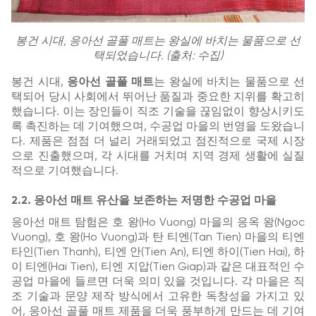
봉건 시대, 응아선 골풀 매트는 왕실에 바치는 물품으로 선
택되었습니다. (출처: 수집)
봉건 시대,
응아선 골풀 매트
는 왕실에 바치는 물품으로 선
택되어 당시 사회에서 뛰어난 품질과 중요한 지위를 확고히
했습니다. 이는 장인들이 직조 기술을 끊임없이 향상시키도
록 촉진하는 데 기여했으며, 수공업 마을의 번영을 도왔습니
다. 제품은 점점 더 널리 거래되었고 점진적으로 국제 시장
으로 진출했으며, 각 시대를 거치며 지역 경제 생활에 실질
적으로 기여했습니다.
2.2. 응아선 매트 유산을 보존하는 저명한 수공업 마을
응아선 매트 탐험은 호 왕(Ho Vuong) 마을의 응옥 왕(Ngoc
Vuong), 호 왕(Ho Vuong)과 탄 티엔(Tan Tien) 마을의 티엔
타인(Tien Thanh), 티엔 안(Tien An), 티엔 하이(Tien Hai), 하
이 티엔(Hai Tien), 티엔 지압(Tien Giap)과 같은 대표적인 수
공업 마을에 들르면 더욱 의미 있을 것입니다. 각 마을은 직
조 기술과 문양 제작 방식에서 고유한 독창성을 가지고 있
어, 응아선 골풀 매트 제품을 더욱 풍부하게 만드는 데 기여