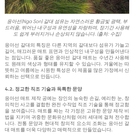
응아선(Nga Son) 갈대 섬유는 자연스러운 황금빛 광택, 부
드러움, 뛰어난 내구성과 유연성을 자랑하며, 장기간 사용해
도 쉽게 부러지거나 손상되지 않습니다. (출처: 수집)
응아선 갈대의 특징은 다른 지역의 갈대보다 섬유가 가늘고
길어, 매끄러운 매트 표면과 인상적인 내구성을 만들어낸다
는 점입니다. 품질 좋은 응아선 갈대 매트는 수년간 사용해
도 원래의 색상과 형태를 유지할 수 있습니다. 겨울에는 따
뜻하고 여름에는 시원한 특성은 이 제품을 많은 가정에서 신
뢰하는 선택으로 만듭니다.
4.2. 정교한 직조 기술과 독특한 문양
응아선 매트 제작 공예는 장인의 능숙한 손길, 예리한 눈, 창
의적인 사고를 결합한 완전 수작업 직조 기술을 통해 정교함
을 보여줍니다. 매트를 짜는 각 가정은 고유한 문양 제작 비
법을 지키며 귀중한 문화유산처럼 여러 세대에 걸쳐 전수합
니다. 전통 문양과 현대적 창의적 요소의 조화는 응아선 갈
대 매트를 더욱 다양하고 매력적으로 만들었습니다.