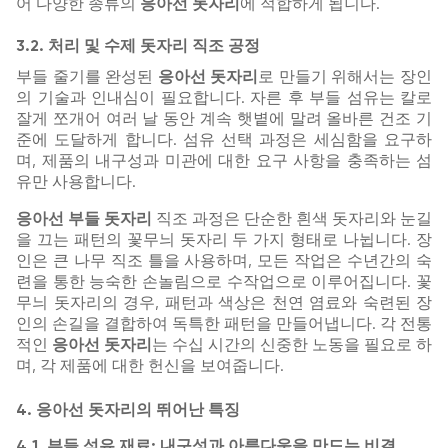
어 다양한 종류의
응아선 돗자리
에 적합하게 됩니다.
3.2. 처리 및 수제 돗자리 직조 공정
부들 줄기를 완성된
응아선 돗자리
로 만들기 위해서는 장인
의 기술과 인내심이 필요합니다. 자른 후 부들 섬유는 칼로
잘게 쪼개어 여러 날 동안 계속 햇볕에 말려 올바른 건조 기
준에 도달하게 합니다. 섬유 선택 과정은 세심함을 요구하
며, 제품의 내구성과 미관에 대한 요구 사항을 충족하는 섬
유만 사용합니다.
응아선 부들 돗자리
직조 과정은 단순한 흰색 돗자리와 눈길
을 끄는 패턴의 꽃무늬 돗자리 두 가지 형태로 나뉩니다. 장
인은 큰 나무 직조 틀을 사용하며, 모든 작업은 수년간의 숙
련을 통한 능숙한 손놀림으로 수작업으로 이루어집니다. 꽃
무늬 돗자리의 경우, 패턴과 색상은 천연 염료와 숙련된 장
인의 손길을 결합하여 독특한 패턴을 만들어냅니다. 각 전통
적인
응아선 돗자리
는 수십 시간의 신중한 노동을 필요로 하
며, 각 제품에 대한 헌신을 보여줍니다.
4. 응아선 돗자리의 뛰어난 특징
4.1. 부들 섬유 재료: 내구성과 아름다움을 만드는 비결