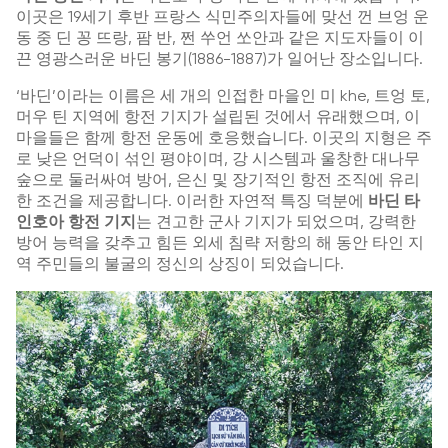
이곳은 19세기 후반 프랑스 식민주의자들에 맞선 껀 브엉 운
동 중 딘 꽁 뜨랑, 팜 반, 쩐 쑤언 쏘안과 같은 지도자들이 이
끈 영광스러운 바딘 봉기(1886-1887)가 일어난 장소입니다.
‘바딘’이라는 이름은 세 개의 인접한 마을인 미 khe, 트엉 토,
머우 틴 지역에 항전 기지가 설립된 것에서 유래했으며, 이
마을들은 함께 항전 운동에 호응했습니다. 이곳의 지형은 주
로 낮은 언덕이 섞인 평야이며, 강 시스템과 울창한 대나무
숲으로 둘러싸여 방어, 은신 및 장기적인 항전 조직에 유리
한 조건을 제공합니다. 이러한 자연적 특징 덕분에
바딘 타
인호아 항전 기지
는 견고한 군사 기지가 되었으며, 강력한
방어 능력을 갖추고 힘든 외세 침략 저항의 해 동안 타인 지
역 주민들의 불굴의 정신의 상징이 되었습니다.