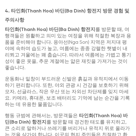
4. 타인화(Thanh Hoa) 바딘(Ba Dinh) 항전지 방문 경험 및
주의사항
타인화(Thanh Hoa) 바딘(Ba Dinh) 항전지
를 방문할 때, 여
행객들은 원활하고 의미 있는 여정을 위해 적절한 복장과 용
품을 준비해야 합니다. 응아선(Nga Son) 지역은 저지대 평
야에 속하며 습도가 높고, 여름에는 종종 강렬한 햇볕이 내
리쬐고 겨울에는 꽤 춥습니다. 따라서 여름에는 가볍고 통기
성이 좋은 옷을, 추운 계절에는 얇은 재킷을 가져가는 것이
좋습니다.
운동화나 밑창이 부드러운 신발은 흙길과 유적지에서 이동
하기 편리합니다. 또한, 야외 관광 시 건강을 보호하기 위해
모자, 선글라스, 작은 우산 또는 자외선 차단제를 잊지 마세
요. 카메라, 휴대폰, 보조 배터리도 기억에 남는 순간을 기록
하는 데 유용한 물품입니다.
행동 규범에 관해서는, 방문객들은
타인화(Thanh Hoa) 바
딘(Ba Dinh) 항전지
를 방문할 때 경건한 태도를 유지하고,
큰 소리로 말하거나 쓰레기를 버리거나 유적지 위로 올라가
는 것을 삼가야 합니다. 이곳의 현지 주민들은 친절하고 환