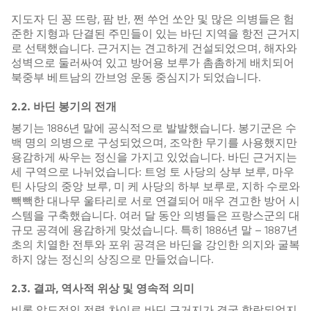
지도자 딘 꽁 뜨랑, 팜 반, 쩐 쑤언 쏘안 및 많은 의병들은 험
준한 지형과 단결된 주민들이 있는 바딘 지역을 항전 근거지
로 선택했습니다. 근거지는 견고하게 건설되었으며, 해자와
성벽으로 둘러싸여 있고 방어용 보루가 촘촘하게 배치되어
북중부 베트남의 깐브엉 운동 중심지가 되었습니다.
2.2. 바딘 봉기의 전개
봉기는 1886년 말에 공식적으로 발발했습니다. 봉기군은 수
백 명의 의병으로 구성되었으며, 조악한 무기를 사용했지만
용감하게 싸우는 정신을 가지고 있었습니다. 바딘 근거지는
세 구역으로 나뉘었습니다: 트엉 토 사당의 상부 보루, 마우
틴 사당의 중앙 보루, 미 케 사당의 하부 보루로, 지하 수로와
빽빽한 대나무 울타리로 서로 연결되어 매우 견고한 방어 시
스템을 구축했습니다. 여러 달 동안 의병들은 프랑스군의 대
규모 공격에 용감하게 맞섰습니다. 특히 1886년 말 – 1887년
초의 치열한 전투와 포위 공격은 바딘을 강인한 의지와 굴복
하지 않는 정신의 상징으로 만들었습니다.
2.3. 결과, 역사적 위상 및 영속적 의미
비록 압도적인 전력 차이로 바딘 근거지가 결국 함락되었지