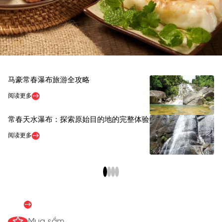
马豪常春瀑布旅游全攻略
2
票
阅读更多
阅
常春天水瀑布：探索原始目的地的完整体验
同
阅读更多
阅
Hướng dẫn mua sắm
阅读更多
Mua sắm