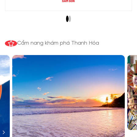
Cẩm nang khám phá Thanh Hóa
T
sắ