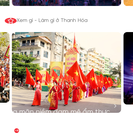
Xem gì - Làm gì ở Thanh Hóa
Thỏa mãn niềm đam mê ẩm thực
của bạn
阅读更多