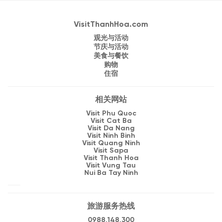
VisitThanhHoa.com
观光与活动
节庆与活动
美食与餐饮
购物
住宿
相关网站
Visit Phu Quoc
Visit Cat Ba
Visit Da Nang
Visit Ninh Binh
Visit Quang Ninh
Visit Sapa
Visit Thanh Hoa
Visit Vung Tau
Nui Ba Tay Ninh
旅游服务热线
0988.148.300