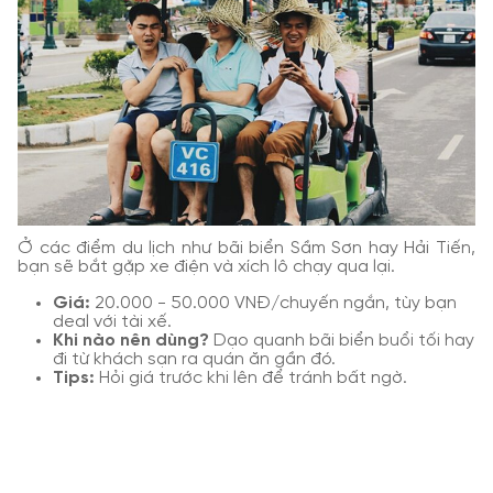
Ở các điểm du lịch như bãi biển Sầm Sơn hay Hải Tiến,
bạn sẽ bắt gặp xe điện và xích lô chạy qua lại.
Giá:
20.000 - 50.000 VNĐ/chuyến ngắn, tùy bạn
deal với tài xế.
Khi nào nên dùng?
Dạo quanh bãi biển buổi tối hay
đi từ khách sạn ra quán ăn gần đó.
Tips:
Hỏi giá trước khi lên để tránh bất ngờ.