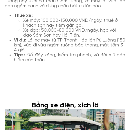
Luông hay suối cá thần Cẩm Lương, xe máy là “vua” để
bạn ngắm cảnh và dừng chân bất cứ lúc nào.
Thuê xe:
Xe máy: 100.000-150.000 VNĐ/ngày, thuê ở
khách sạn hay tiệm gần ga.
Xe đạp: 50.000-80.000 VNĐ/ngày, hợp với
dạo Sầm Sơn hay Hải Tiến.
Ví dụ:
Lái xe máy từ TP Thanh Hóa lên Pù Luông (150
km), vừa đi vừa ngắm ruộng bậc thang, mất tầm 3-
4 giờ.
Tips:
Đổ đầy xăng, kiểm tra phanh, và đội mũ bảo
hiểm cẩn thận.
Bằng xe điện, xích lô