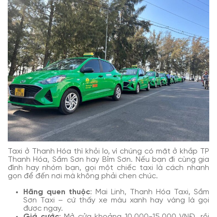
Taxi ở Thanh Hóa thì khỏi lo, vì chúng có mặt ở khắp TP
Thanh Hóa, Sầm Sơn hay Bỉm Sơn. Nếu bạn đi cùng gia
đình hay nhóm bạn, gọi một chiếc taxi là cách nhanh
gọn để đến nơi mà không phải chen chúc.
Hãng quen thuộc
: Mai Linh, Thanh Hóa Taxi, Sầm
Sơn Taxi – cứ thấy xe màu xanh hay vàng là gọi
được ngay.
Giá cước
: Mở cửa khoảng 10.000-15.000 VNĐ, rồi