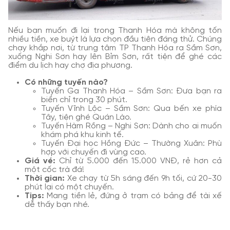
Nếu bạn muốn đi lại trong Thanh Hóa mà không tốn
nhiều tiền, xe buýt là lựa chọn đầu tiên đáng thử. Chúng
chạy khắp nơi, từ trung tâm TP Thanh Hóa ra Sầm Sơn,
xuống Nghi Sơn hay lên Bỉm Sơn, rất tiện để ghé các
điểm du lịch hay chợ địa phương.
Có những tuyến nào?
Tuyến Ga Thanh Hóa – Sầm Sơn: Đưa bạn ra
biển chỉ trong 30 phút.
Tuyến Vĩnh Lộc – Sầm Sơn: Qua bến xe phía
Tây, tiện ghé Quán Lào.
Tuyến Hàm Rồng – Nghi Sơn: Dành cho ai muốn
khám phá khu kinh tế.
Tuyến Đại học Hồng Đức – Thường Xuân: Phù
hợp với chuyến đi vùng cao.
Giá vé:
Chỉ từ 5.000 đến 15.000 VNĐ, rẻ hơn cả
một cốc trà đá!
Thời gian:
Xe chạy từ 5h sáng đến 9h tối, cứ 20-30
phút lại có một chuyến.
Tips:
Mang tiền lẻ, đứng ở trạm có bảng để tài xế
dễ thấy bạn nhé.