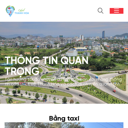
THÔNG TIN QUAN
TRỌNG
Tận hưởng tối đa chuyến du lịch của bạn với những thông
tin cần thiết về Thanh Hóa và cách di chuyển quanh tỉnh
Bằng taxi