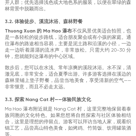
开人群；优先选择浅色或大地色系的服装，以便在翠绿的森
林背景中脱颖而出。
3.2. 体验徒步、溪流沐浴、森林野餐
Thuong Xuan 的 Ma Hao 瀑布
不仅风景优美适合拍照，也
是一条轻松的徒步路线，适合朋友聚会或有小孩的家庭。通
往瀑布的路途相当容易，主要是泥土路和沿溪的小径，一边
走一边听着潺潺的流水声，非常放松。只需大约 20-30 分
钟，您就能到达瀑布的中心区域。
散步后，您可以在水浅、常年凉爽的溪段沐浴。水不深，清
澈见底，非常安全，适合夏季出游。许多游客选择在溪边的
森林里铺上垫子野餐，品尝当地美食，享受清新的空气——
非常惬意，而且不必走太远。
3.3. 探索 Nang Cat 村——体验民族文化
Ma Hao 瀑布附近就是 Nang Cat 村，这里完整地保留着泰
族同胞的文化特色。如果您想将自然探索与社区体验相结
合，这里是理想的停留点。游客可以拜访当地人家，观看织
锦工艺，品尝高山特色美食，如烤鸡、竹筒饭、饮用罐装酒
等。