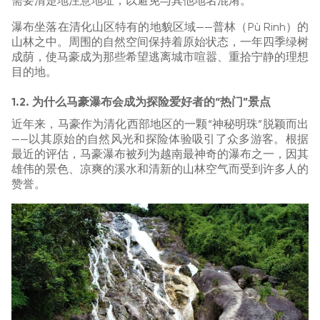
需要清楚地注意地址，以避免与其他地名混淆。
瀑布坐落在清化山区特有的地貌区域——普林（Pù Rinh）的
山林之中。周围的自然空间保持着原始状态，一年四季绿树
成荫，使马豪成为那些希望逃离城市喧嚣、重拾宁静的理想
目的地。
1.2. 为什么马豪瀑布会成为探险爱好者的“热门”景点
近年来，马豪作为清化西部地区的一颗“神秘明珠”脱颖而出
——以其原始的自然风光和探险体验吸引了众多游客。根据
最近的评估，马豪瀑布被列为越南最神奇的瀑布之一，因其
雄伟的景色、凉爽的溪水和清新的山林空气而受到许多人的
赞誉。