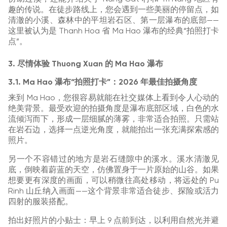
趣的传说。在徒步路线上，您会遇到一些美丽的停留点，如
清澈的小溪、森林中的平坦岩石区、第一层瀑布的底部——
这里被认为是 Thanh Hoa 省 Ma Hao 瀑布的经典“拍照打卡
点”。
3. 尽情体验 Thuong Xuan 的 Ma Hao 瀑布
3.1. Ma Hao 瀑布“拍照打卡”：2026 年最佳拍摄角度
来到 Ma Hao，您很容易就能在社交媒体上看到令人心动的
绝美背景。最受欢迎的拍摄角度是瀑布底部区域，白色的水
流倾泻而下，形成一层细腻的薄雾，非常适合拍照。只需站
在岩石边，选择一点逆光角度，就能拍出一张充满探索感的
照片。
另一个不容错过的地方是岩石缝隙中的溪水。溪水清澈见
底，倒映着蔚蓝的天空，仿佛置身于一片原始的山谷。如果
想要更有深度的画面，可以稍微往高处移动，将远处的 Pu
Rinh 山丘纳入画面——这个背景非常适合徒步、探险或活力
四射的服装搭配。
拍出好照片的小贴士：早上 9 点前到达，以利用自然光并避