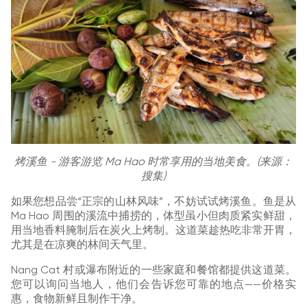
烤溪鱼 - 游客游览 Ma Hao 时常享用的当地美食。(来源：
搜集)
如果您想品尝“正宗的山林风味”，不妨试试烤溪鱼。鱼是从
Ma Hao 周围的溪流中捕捞的，体型虽小但肉质紧实鲜甜，
用当地香料腌制后在炭火上烤制。这道菜趁热吃非常开胃，
尤其是在凉爽的林间天气里。
Nang Cat 村或瀑布附近的一些家庭和餐馆都提供这道菜。
您可以询问当地人，他们会告诉您可靠的地点——价格实
惠，食物新鲜且制作干净。