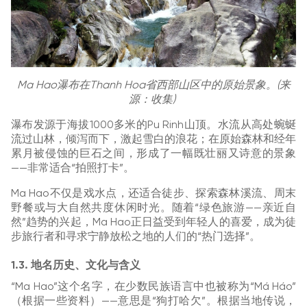
Ma Hao瀑布在Thanh Hoa省西部山区中的原始景象。(来
源：收集)
瀑布发源于海拔1000多米的Pu Rinh山顶。水流从高处蜿蜒
流过山林，倾泻而下，激起雪白的浪花；在原始森林和经年
累月被侵蚀的巨石之间，形成了一幅既壮丽又诗意的景象
——非常适合“拍照打卡”。
Ma Hao不仅是戏水点，还适合徒步、探索森林溪流、周末
野餐或与大自然共度休闲时光。随着“绿色旅游——亲近自
然”趋势的兴起，Ma Hao正日益受到年轻人的喜爱，成为徒
步旅行者和寻求宁静放松之地的人们的“热门选择”。
1.3. 地名历史、文化与含义
“Ma Hao”这个名字，在少数民族语言中也被称为“Má Háo”
（根据一些资料）——意思是“狗打哈欠”。根据当地传说，