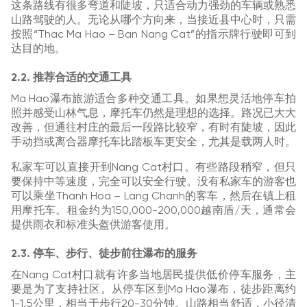
这条路线有很多弯道和陡坡，只适合动力强劲的车辆或熟悉
山路驾驶的人。无论从哪个方向来，当接近县中心时，只需
按照“Thac Ma Hao – Ban Nang Cat”的指示牌行驶即可到
达目的地。
2.2. 推荐合适的交通工具
Ma Hao瀑布旅游适合多种交通工具。如果想灵活地停车拍
照并感受山林气息，摩托车仍然是理想的选择。路况已大大
改善，但通往村庄的最后一段路比较窄，有时有陡坡，因此
手动挡或离合器摩托车比踏板车更安全，尤其是载两人时。
私家车可以直接开到Nang Cat村口。有些路段稍窄，但只
要保持中等速度，完全可以安全行驶。没有私家车的游客也
可以乘坐Thanh Hoa – Lang Chanh的客车，然后在镇上租
用摩托车。租金约为150,000-200,000越南盾/天，通常会
提供雨衣和标准头盔供游客使用。
2.3. 停车、步行、徒步前往瀑布的服务
在Nang Cat村口就有许多当地居民提供低价停车服务，主
要是为了支持社区。从停车区到Ma Hao瀑布，徒步距离约
1-1.5公里，相当于步行20-30分钟。山路相当舒适，小径清