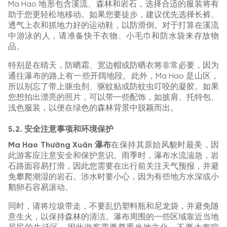
Ma Hao 地形包含溪流、森林和岩石，选择合适的服装将有
助于您更轻松地移动。如果您要徒步，建议优先选择长裤、
透气上衣和抓地力好的运动鞋，以防滑倒。对于打算在溪流
中游泳的人，请准备快干衣物、小毛巾和防水袋来存放物
品。
特别是在晴天，防晒霜、宽边帽或防晒衣将非常必要，因为
通往瀑布的路上有一些开阔地段。此外，Ma Hao 是山区，
所以别忘了带上驱虫剂、驱蚊贴或防蚊虫叮咬的凝胶。如果
您想拍出漂亮的照片，可以带一些配饰，如披肩、托特包、
浅色服装，以便在绿色的森林背景中脱颖而出。
5.2. 安全注意事项和环境保护
Ma Hao Thường Xuân 瀑布
在保持其原始风貌时最美，因
此游客应注意安全和保护意识。雨季时，瀑布水流湍急，岩
石路面容易打滑，因此您需要在出行前关注天气预报，并避
免攀爬潮湿的岩石。涉水时要小心，因为有些地方水深或小
鹅卵石容易滚动。
同时，请将垃圾带走，不要乱扔塑料瓶和尼龙袋，并避免随
意生火，以保持森林的清洁。瀑布周围的一些区域靠近当地