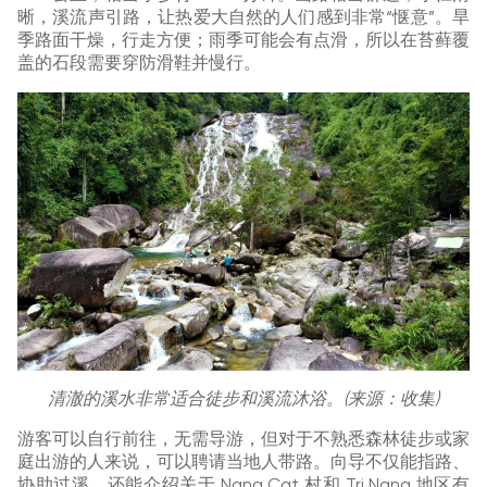
晰，溪流声引路，让热爱大自然的人们感到非常“惬意”。旱
季路面干燥，行走方便；雨季可能会有点滑，所以在苔藓覆
盖的石段需要穿防滑鞋并慢行。
清澈的溪水非常适合徒步和溪流沐浴。(来源：收集)
游客可以自行前往，无需导游，但对于不熟悉森林徒步或家
庭出游的人来说，可以聘请当地人带路。向导不仅能指路、
协助过溪，还能介绍关于 Nang Cat 村和 Tri Nang 地区有