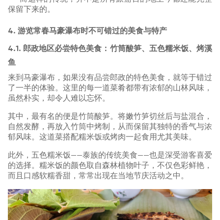
保留下来的。
4. 游览常春马豪瀑布时不可错过的美食与特产
4.1. 郎政地区必尝特色美食：竹筒酸笋、五色糯米饭、烤溪
鱼
来到马豪瀑布，如果没有品尝郎政的特色美食，就等于错过
了一半的体验。这里的每一道菜肴都带有浓郁的山林风味，
虽然朴实，却令人难以忘怀。
其中，最有名的便是竹筒酸笋。将嫩竹笋切丝后与盐混合，
自然发酵，再放入竹筒中烤制，从而保留其独特的香气与浓
郁风味。这道菜搭配糯米饭或烤肉一起食用尤其美味。
此外，五色糯米饭——泰族的传统美食——也是深受游客喜爱
的选择。糯米饭的颜色取自森林植物叶子，不仅色彩鲜艳，
而且口感软糯香甜，常常出现在当地节庆活动之中。