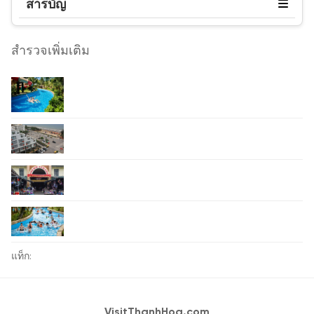
สารบัญ
สำรวจเพิ่มเติม
แท็ก:
VisitThanhHoa.com