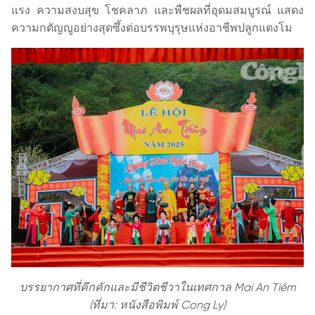
แรง ความสงบสุข โชคลาภ และพืชผลที่อุดมสมบูรณ์ แสดง
ความกตัญญูอย่างสุดซึ้งต่อบรรพบุรุษแห่งอาชีพปลูกแตงโม
บรรยากาศที่คึกคักและมีชีวิตชีวาในเทศกาล Mai An Tiêm
(ที่มา: หนังสือพิมพ์ Cong Ly)