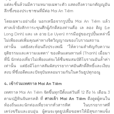
แต่ละชิ้นล้วนมีความหมายเฉพาะตัว แสดงถึงความกตัญญูอัน
ลึกซึ้งของประชาชนที่มีต่อ Mai An Tiêm
โดยเฉพาะอย่างยิ่ง นอกเหนือจากรูปปั้น Mai An Tiêm แล้ว
ศาลเจ้ายังสักการะขุนศึกผู้ภักดีสองท่านคือ เล ลอง ดิญ (Le
Long Dinh) และ เล อวย (Le Uyen) การมีอยู่ของรูปปั้นเหล่านี้
ไม่เพียงแต่เพิ่มคุณค่าทางจิตวิญญาณของโบราณสถาน
เท่านั้น แต่ยังสะท้อนถึงประเพณี "ให้ความสำคัญกับความ
ยุติธรรมและความเมตตา" ของดินแดนทานห์ (Thanh) เมื่อมา
ที่นี่ นักท่องเที่ยวไม่เพียงแต่จะได้ชื่นชมสมบัติโบราณอันล้ำค่า
เท่านั้น แต่ยังมีโอกาสสัมผัสบรรยากาศอันศักดิ์สิทธิ์และเงียบ
สงบ ที่ซึ่งอดีตและปัจจุบันหลอมรวมกันในควันธูปทุกอณู
4. เข้าร่วมเทศกาล Mai An Tiêm
เทศกาล Mai An Tiêm จัดขึ้นทุกปีตั้งแต่วันที่ 12 ถึง 14 เดือน 3
ตามปฏิทินจันทรคติ ที่
ศาลเจ้า Mai An Tiêm
ดึงดูดผู้คนใน
ท้องถิ่นและนักท่องเที่ยวจากทั่วสารทิศ ในบรรยากาศที่
เคร่งขรึมและอบอุ่น ผู้คนจะจุดธูปเพื่อขอพรให้มีสุขภาพแข็ง