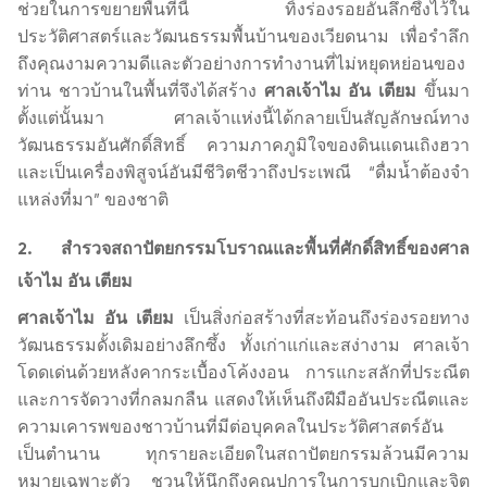
ช่วยในการขยายพื้นที่นี้ ทิ้งร่องรอยอันลึกซึ้งไว้ใน
ประวัติศาสตร์และวัฒนธรรมพื้นบ้านของเวียดนาม เพื่อรำลึก
ถึงคุณงามความดีและตัวอย่างการทำงานที่ไม่หยุดหย่อนของ
ท่าน ชาวบ้านในพื้นที่จึงได้สร้าง
ศาลเจ้าไม อัน เตียม
ขึ้นมา
ตั้งแต่นั้นมา ศาลเจ้าแห่งนี้ได้กลายเป็นสัญลักษณ์ทาง
วัฒนธรรมอันศักดิ์สิทธิ์ ความภาคภูมิใจของดินแดนเถิงฮวา
และเป็นเครื่องพิสูจน์อันมีชีวิตชีวาถึงประเพณี “ดื่มน้ำต้องจำ
แหล่งที่มา” ของชาติ
2. สำรวจสถาปัตยกรรมโบราณและพื้นที่ศักดิ์สิทธิ์ของศาล
เจ้าไม อัน เตียม
ศาลเจ้าไม อัน เตียม
เป็นสิ่งก่อสร้างที่สะท้อนถึงร่องรอยทาง
วัฒนธรรมดั้งเดิมอย่างลึกซึ้ง ทั้งเก่าแก่และสง่างาม ศาลเจ้า
โดดเด่นด้วยหลังคากระเบื้องโค้งงอน การแกะสลักที่ประณีต
และการจัดวางที่กลมกลืน แสดงให้เห็นถึงฝีมืออันประณีตและ
ความเคารพของชาวบ้านที่มีต่อบุคคลในประวัติศาสตร์อัน
เป็นตำนาน ทุกรายละเอียดในสถาปัตยกรรมล้วนมีความ
หมายเฉพาะตัว ชวนให้นึกถึงคุณูปการในการบุกเบิกและจิต