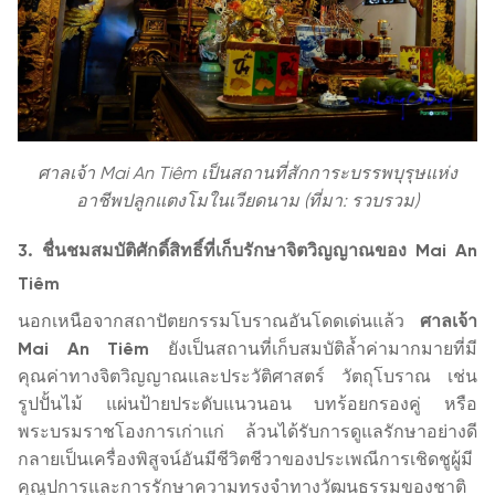
ศาลเจ้า Mai An Tiêm เป็นสถานที่สักการะบรรพบุรุษแห่ง
อาชีพปลูกแตงโมในเวียดนาม (ที่มา: รวบรวม)
3. ชื่นชมสมบัติศักดิ์สิทธิ์ที่เก็บรักษาจิตวิญญาณของ Mai An
Tiêm
นอกเหนือจากสถาปัตยกรรมโบราณอันโดดเด่นแล้ว
ศาลเจ้า
Mai An Tiêm
ยังเป็นสถานที่เก็บสมบัติล้ำค่ามากมายที่มี
คุณค่าทางจิตวิญญาณและประวัติศาสตร์ วัตถุโบราณ เช่น
รูปปั้นไม้ แผ่นป้ายประดับแนวนอน บทร้อยกรองคู่ หรือ
พระบรมราชโองการเก่าแก่ ล้วนได้รับการดูแลรักษาอย่างดี
กลายเป็นเครื่องพิสูจน์อันมีชีวิตชีวาของประเพณีการเชิดชูผู้มี
คุณูปการและการรักษาความทรงจำทางวัฒนธรรมของชาติ