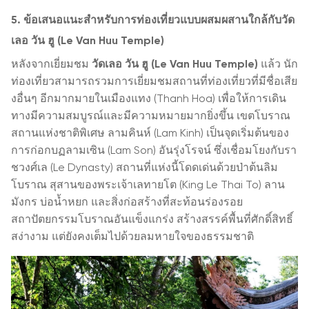
5. ข้อเสนอแนะสำหรับการท่องเที่ยวแบบผสมผสานใกล้กับวัด
เลอ วัน ฮู (Le Van Huu Temple)
หลังจากเยี่ยมชม
วัดเลอ วัน ฮู (Le Van Huu Temple)
แล้ว นัก
ท่องเที่ยวสามารถรวมการเยี่ยมชมสถานที่ท่องเที่ยวที่มีชื่อเสีย
งอื่นๆ อีกมากมายในเมืองแทง (Thanh Hoa) เพื่อให้การเดิน
ทางมีความสมบูรณ์และมีความหมายมากยิ่งขึ้น เขตโบราณ
สถานแห่งชาติพิเศษ ลามคินห์ (Lam Kinh) เป็นจุดเริ่มต้นของ
การก่อกบฏลามเซิน (Lam Son) อันรุ่งโรจน์ ซึ่งเชื่อมโยงกับรา
ชวงศ์เล (Le Dynasty) สถานที่แห่งนี้โดดเด่นด้วยป่าต้นลิม
โบราณ สุสานของพระเจ้าเลทายโต (King Le Thai To) ลาน
มังกร บ่อน้ำหยก และสิ่งก่อสร้างที่สะท้อนร่องรอย
สถาปัตยกรรมโบราณอันแข็งแกร่ง สร้างสรรค์พื้นที่ศักดิ์สิทธิ์
สง่างาม แต่ยังคงเต็มไปด้วยลมหายใจของธรรมชาติ