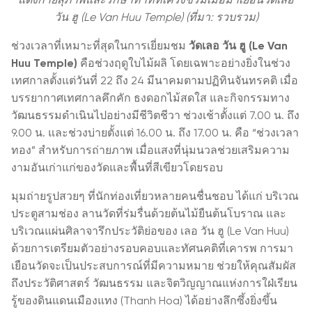
แต่งกายสุภาพและรักษาท่าทีที่เคร่งขรึมเมื่อมาเยือนวัดเลอ
วัน ฮู (Le Van Huu Temple) (ที่มา: รวบรวม)
ช่วงเวลาที่เหมาะที่สุดในการเยี่ยมชม
วัดเลอ วัน ฮู (Le Van
Huu Temple)
คือช่วงฤดูใบไม้ผลิ โดยเฉพาะอย่างยิ่งในช่วง
เทศกาลตั้งแต่วันที่ 22 ถึง 24 มีนาคมตามปฏิทินจันทรคติ เมื่อ
บรรยากาศเทศกาลคึกคัก ธงดอกไม้สดใส และกิจกรรมทาง
วัฒนธรรมดำเนินไปอย่างมีชีวิตชีวา ช่วงเช้าตั้งแต่ 7.00 น. ถึง
9.00 น. และช่วงบ่ายตั้งแต่ 16.00 น. ถึง 17.00 น. คือ “ช่วงเวลา
ทอง” สำหรับการถ่ายภาพ เมื่อแสงที่นุ่มนวลช่วยเสริมความ
งามอันเก่าแก่ของวัดและพื้นที่สีเขียวโดยรอบ
มุมถ่ายรูปสวยๆ ที่นักท่องเที่ยวหลายคนชื่นชอบ ได้แก่ บริเวณ
ประตูสามช่อง ลานวัดที่ร่มรื่นด้วยต้นไม้ยืนต้นโบราณ และ
บริเวณแผ่นศิลาจารึกประวัติย่อของ เลอ วัน ฮู (Le Van Huu)
ด้วยการเตรียมตัวอย่างรอบคอบและทัศนคติที่เคารพ การมา
เยือนวัดจะเป็นประสบการณ์ที่มีความหมาย ช่วยให้คุณสัมผัส
ถึงประวัติศาสตร์ วัฒนธรรม และจิตวิญญาณแห่งการใฝ่เรียน
รู้ของดินแดนเมืองแทง (Thanh Hoa) ได้อย่างลึกซึ้งยิ่งขึ้น