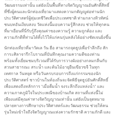
วัฒนธรรมเท่านั้น แต่ยังเป็นพื้นที่ทางจิตวิญญาณอันศักดิ์สิทธิ์
ที่ซึ่งผู้คนและนักท่องเที่ยวมาแสดงความกตัญญูต่อท่านนัก
ประวัติศาสตร์ผู้ทุ่มเทชีวิตเพื่อประเทศชาติ ท่ามกลางทิวทัศน์
ชนบทอันเงียบสงบ วัดแห่งนี้มอบความรู้สึกสงบ ช่วยให้ทุกคน
ที่มาเยือนที่นี่รับรู้ถึงคุณค่าของความรู้ ความถูกต้อง และ
ความภักดีที่ท่านได้ทิ้งไว้ให้แก่คนรุ่นหลังได้อย่างชัดเจนยิ่งขึ้น
นักท่องเที่ยวที่มาวัดเล วัน ฮือ สามารถจุดธูปเพื่อรำลึกถึง สัก
การะศิลาจารึกโบราณที่บันทึกคุณงามความดีของท่าน
พร้อมทั้งเยี่ยมชมบริเวณที่ได้รับการวางผังอย่างกลมกลืนกับ
สวนสาธารณะ สระน้ำ และต้นไม้อายุยืนเขียวขจี ในทุก
เทศกาล วันหยุด หรือวันครบรอบการถึงแก่กรรมของนัก
ประวัติศาสตร์ ชาวบ้านในท้องถิ่นจะจัดพิธีจุดธูปอันศักดิ์สิทธิ์
เพื่อแสดงถึงหลักการ "เมื่อดื่มน้ำ จงระลึกถึงแหล่งน้ำ" และ
ความภาคภูมิใจในประเพณีของบ้านเกิด สถานที่แห่งนี้ไม่
เพียงแต่มีคุณค่าทางจิตวิญญาณเท่านั้น แต่ยังเป็นจุดหมาย
ปลายทางการศึกษาประวัติศาสตร์และวัฒนธรรม ช่วยให้คน
รุ่นใหม่เข้าใจถึงจิตวิญญาณแห่งความรักชาติ ความภักดี และ