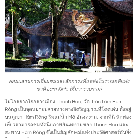
ผสมผสานการเยี่ยมชมและสักการะที่แหล่งโบราณคดีแห่ง
ชาติ Lam Kinh. (ที่มา: รวบรวม)
ไม่ไกลจากใจกลางเมือง Thanh Hoa, วัด Trúc Lâm Hàm
Rồng เป็นจุดหมายปลายทางทางจิตวิญญาณที่โดดเด่น ตั้งอยู่
บนภูเขา Hàm Rồng ริมแม่น้ำ Mã อันงดงาม. จากที่นี่ นักท่อง
เที่ยวสามารถชมทัศนียภาพอันงดงามของ Thanh Hoa และ
สะพาน Hàm Rồng ซึ่งเป็นสัญลักษณ์แห่งประวัติศาสตร์อันยิ่ง