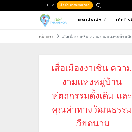
TH
ซื้อตั๋วเข้าชมซันเวิลด์
XEM GÌ & LÀM GÌ
LỄ HỘI V
หน้าแรก
เสื่อเมืองงาเซิน ความงามแห่งหมู่บ้าน
เสื่อเมืองงาเซิน ควา
Ẩm thực Địa phương
Điểm đến yêu thích
Về Thanh Hóa
Đi đến Thanh Hóa
Nghệ thuật
Di c
Gi
Địa điểm ăn uống
T
งามแห่งหมู่บ้าน
หัตถกรรมดั้งเดิม และ
คุณค่าทางวัฒนธรรม
เวียดนาม