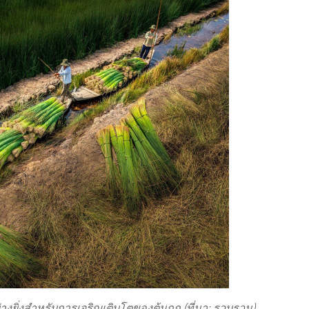
งยิ่งสำหรับการเจริญเติบโตของต้นกก (ที่มา: รวบรวม)