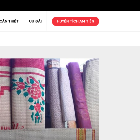
CẦN THIẾT
ƯU ĐÃI
HUYỀN TÍCH AM TIÊN
ư giãn
Thiên nhiên
Golf