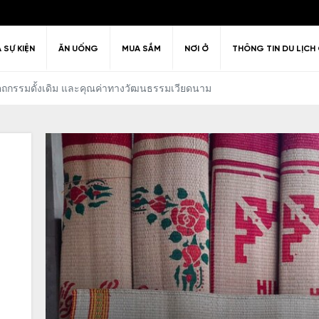
À SỰ KIỆN
ĂN UỐNG
MUA SẮM
NƠI Ở
THÔNG TIN DU LỊCH 
หัตถกรรมดั้งเดิม และคุณค่าทางวัฒนธรรมเวียดนาม
ม
Câu hỏi thường gặp
Kiến trúc
Văn hóa
huyển quanh
ải trí về đêm
Lịch sử
Chính sách thị thực
Giải trí & Th
hanh Hóa