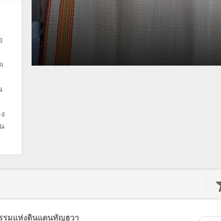
อ
ด
น
ง
อง
ัน
ตถกรรมแห่งดินแดนทัญฮวา