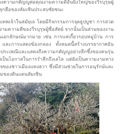
ดงความกตัญญูต่อคุณงามความดีอันยิ่งใหญ่ของวีรบุรุษผู้
การลุกฮือของลัมเซินประสบชัยชนะ
ูชาเทพเจ้าในสมัยเล โดยมีกิจกรรมการจุดธูปบูชา การสวด
ความดีของวีรบุรุษผู้ซื่อสัตย์ จากนั้นเป็นส่วนของงาน
เป็นเอกลักษณ์มากมาย เช่น การแห่เกี้ยวรอบหมู่บ้าน การ
 และการแสดงฆ้องกลอง ทั้งหมดนี้สร้างบรรยากาศอัน
ยของประเพณีและแสดงถึงความกตัญญูอย่างลึกซึ้งของคนรุ่น
ยงแต่เป็นโอกาสในการรำลึกถึงเลไล แต่ยังเป็นความงามทาง
องชาวเมืองแทงฮวา ซึ่งมีส่วนช่วยในการอนุรักษ์และ
รมของดินแดนลัมเซิน