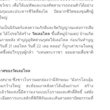
ห้ไขว้เขว เพื่อให้แม่ทัพและกองทัพสามารถถอนตัวได้อย่าง
ับกุมและประหารชีวิตที่ดงโด ปิดฉากชีวิตของขุนศึกผู้
งใหญ่
นเป็นนิรันดร์แห่งความภักดีและจิตวิญญาณแห่งการเสีย
ย ได้โปรดให้สร้าง
วัดเลอไหล
ขึ้นที่หมู่บ้านเตป บ้านเกิด
นภายหลัง ทำบุญอุทิศส่วนกุศลให้เลอไหล ก่อนวันทำบุญ
วันที่ 21 เลอไหล วันที่ 22 เลอ หลอย” ก็ถูกเล่าขานในหมู่
้งต่อวีรบุรุษผู้กล้า “แทนพระราชา ยอมตายเพื่อชาติ
กาศของวัดเลอไหล
โปร่งสบาย ซึ่งชาวโบราณยกย่องว่ามีลักษณะ “มังกรโอบอุ้ม
กลมกว้างใหญ่ สะท้อนเงาหลังคาโค้งอันเก่าแก่ สร้าง
ล้ววัดแห่งนี้มีความงามแบบโบราณและศักดิ์สิทธิ์ แต่ยัง
การแกะสลักที่พิถีพิถันและเส้นสายสถาปัตยกรรมที่