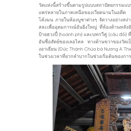
วัดแห่งนี้สร้างขึ้นตามรูปแบบสถาปัตยกรรมแบบ 
แพร่หลายในภาคเหนือของเวียดนามในอดีต โดด
โค้งมน ภายในห้องบูชาต่างๆ จัดวางอย่างสง่า
สละเพื่ออุดมการณ์อันยิ่งใหญ่ ที่ห้องด้านหลั
ป้ายฮวงปี๋ (hoành phi) และบทกวีคู่ (câu đối)
อันซื่อสัตย์ของเลอไหล ทางด้านขวาของวัดเป
งอาเธียน (Đức Thánh Chúa bà Nương A Thiện
ในช่วงเวลาที่ยากลำบากในช่วงเริ่มต้นของกา