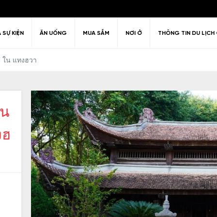
À SỰ KIỆN
ĂN UỐNG
MUA SẮM
NƠI Ở
THÔNG TIN DU LỊCH 
ี ใน แทงฮวา
าน
Câu hỏi thường gặp
Kiến trúc
Văn hóa
huyển quanh
ải trí về đêm
Lịch sử
Chính sách thị thực
Giải trí & Th
hanh Hóa
งฮ