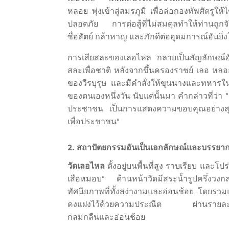
หลอย พุ่งเข้าสู่สมรภูมิ เพื่อล่อกองทัพศัตรูใ
ปลอดภัย การต่อสู้ที่ไม่สมดุลทำให้ท่านถูกจ
ซื่อสัตย์ กล้าหาญ และภักดีต่ออุดมการณ์อันยิ่
การเสียสละของเลอไหล กลายเป็นสัญลักษณ์อั
สละเพื่อชาติ หลังจากขึ้นครองราชย์ เลอ หลอ
ของวีรบุรุษ และมีคำสั่งให้ขุนนางและทหารใ
ของตนเองหนึ่งวัน นับแต่นั้นมา คำกล่าวที่ว่า “
ประชาชน เป็นการแสดงความขอบคุณอย่างสุดซึ
เพื่อประชาชน”
2. สถาปัตยกรรมอันเป็นเอกลักษณ์และบรรยา
วัดเลอไหล
ตั้งอยู่บนพื้นที่สูง ราบเรียบ และ
เสือหมอบ” ด้านหน้าวัดมีสระน้ำรูปครึ่งวง
ทัศนียภาพที่ทั้งสง่างามและอ่อนช้อย โดยรวมแ
คงแฝงไว้ด้วยความประณีต ผ่านรายละเอียด
กลมกลืนและอ่อนช้อย