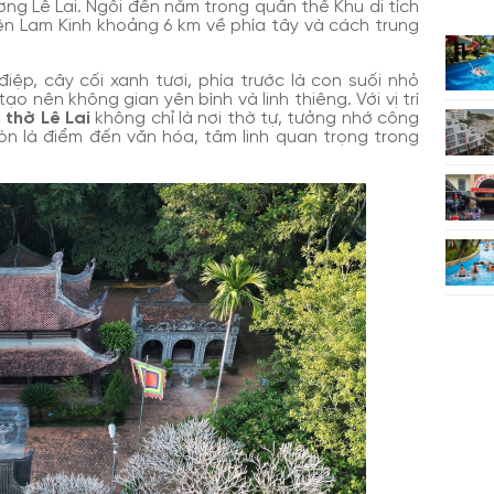
ng Lê Lai. Ngôi đền nằm trong quần thể Khu di tích
iện Lam Kinh khoảng 6 km về phía tây và cách trung
ệp, cây cối xanh tươi, phía trước là con suối nhỏ
tạo nên không gian yên bình và linh thiêng. Với vị trí
 thờ Lê Lai
không chỉ là nơi thờ tự, tưởng nhớ công
còn là điểm đến văn hóa, tâm linh quan trọng trong