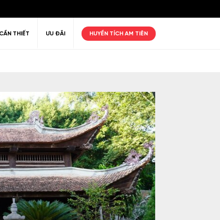
CẦN THIẾT
ƯU ĐÃI
HUYỀN TÍCH AM TIÊN
ư giãn
Thiên nhiên
Golf