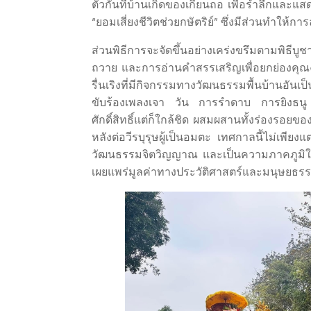
ตัวกันที่บ้านเกิดของเกียนถอ เพื่อรำลึกและแส
“ยอมเสี่ยงชีวิตช่วยกษัตริย์” ซึ่งมีส่วนทำให้
ส่วนพิธีการจะจัดขึ้นอย่างเคร่งขรึมตามพิธีบ
ถวาย และการอ่านคำสรรเสริญเพื่อยกย่องคุณงาม
รื่นเริงที่มีกิจกรรมทางวัฒนธรรมพื้นบ้านอัน
ขับร้องเพลงเจา วัน การรำดาบ การยิงธนู
ศักดิ์สิทธิ์แต่ก็ใกล้ชิด ผสมผสานทั้งร่องรอ
หลังต่อวีรบุรุษผู้เป็นอมตะ เทศกาลนี้ไม่เพี
วัฒนธรรมจิตวิญญาณ และเป็นความภาคภูมิใจข
เผยแพร่มูลค่าทางประวัติศาสตร์และมนุษยธร