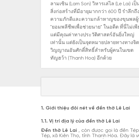
ลามเซิน (Lam Son) วิหารเล่ไล (Le Lai) เป็
สิ่งก่อสร้างที่มีอายุมากกว่า 600 ปี รำลึกถึ
ความภักดีและความกล้าหาญของขุนพลผู้ท
"ยอมพลีชีพเพื่อช่วยนาย" ในอดีต ที่นี่ไม่เพี
แต่มีคุณค่าทางประวัติศาสตร์อันยิ่งใหญ่
เท่านั้น แต่ยังเป็นจุดหมายปลายทางทางจิต
วิญญาณอันศักดิ์สิทธิ์สำหรับผู้คนในเขต
ทัญฮว้า (Thanh Hoa) อีกด้วย
1. Giới thiệu đôi nét về đền thờ Lê Lai
1.1. Vị trí địa lý của đền thờ Lê Lai
Đền thờ Lê Lai
, còn được gọi là đền Tép
Tép, xã Kiên Thọ, tỉnh Thanh Hóa. Đây là 