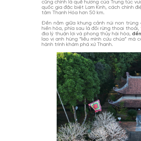
cũng chính là quê hương của Trung túc vươ
quốc gia đặc biệt Lam Kinh, cách chính đ
tâm Thanh Hóa hơn 50 km.
Đền nằm giữa khung cảnh núi non trùng đi
hiền hòa, phía sau là đồi rừng thoai thoải, 
địa lý thuận lợi và phong thủy hài hòa,
đền
lao vị anh hùng “liều mình cứu chúa” mà 
hành trình khám phá xứ Thanh.