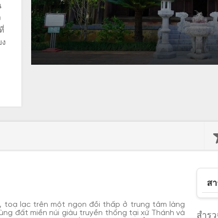
น
ง
ี่
ยง
สา
, toạ lạc trên một ngọn đồi thấp ở trung tâm làng
vùng đất miền núi giàu truyền thống tại xứ Thánh và
สำรวจ