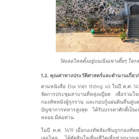
วัดเลอไหลตั้งอยู่บนเนินเขาเตี้ยๆ ใจก
1.2. คุณค่าทางประวัติศาสตร์และตำนานเกี่ยว
ตามหนังสือ Đại Việt thông sử ในปี ค.ศ. 14
จัดการประชุมสาบานที่หลุ่งเญียต เพื่อร่วมใจ
กองทัพหมิงผู้รุกราน และกอบกู้แผ่นดินคืนสู่แด
บัญชาการทหารสูงสุด ได้รับบรรดาศักดิ์เป็นเ
หลอย มีต่อท่าน
ในปี ค.ศ. 1419 เมื่อกองทัพลัมเซินถูกกองทั
เลอไหล ได้ตัดสินใจเสี่ยงชีวิตเพื่อช่วยนายเห