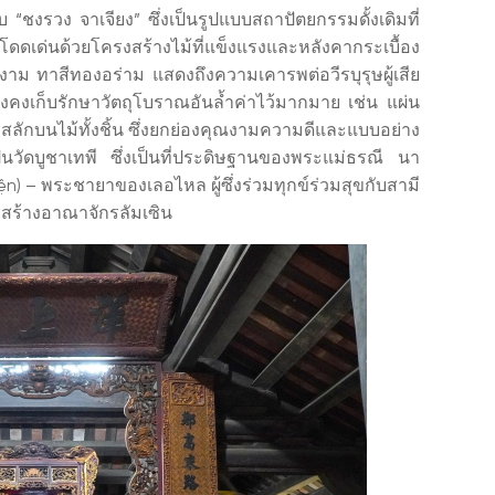
“ชงรวง จาเจียง” ซึ่งเป็นรูปแบบสถาปัตยกรรมดั้งเดิมที่
เด่นด้วยโครงสร้างไม้ที่แข็งแรงและหลังคากระเบื้อง
งาม ทาสีทองอร่าม แสดงถึงความเคารพต่อวีรบุรุษผู้เสีย
งยังคงเก็บรักษาวัตถุโบราณอันล้ำค่าไว้มากมาย เช่น แผ่น
 ที่สลักบนไม้ทั้งชิ้น ซึ่งยกย่องคุณงามความดีและแบบอย่าง
็นวัดบูชาเทพี ซึ่งเป็นที่ประดิษฐานของพระแม่ธรณี นา
) – พระชายาของเลอไหล ผู้ซึ่งร่วมทุกข์ร่วมสุขกับสามี
รสร้างอาณาจักรลัมเซิน