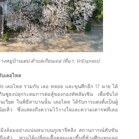
ลางหมู่บ้านเตป ตำบลเกียนเถอ (ที่มา: VnExpress)
กับเลอไหล
16 เลอไหล ร่วมกับ เลอ หลอย และขุนศึกอีก 17 นาย ได้
กันชูธงปลุกระดมการต่อสู้ของกองทัพลัมเซิน เพื่อขับไล่
นเวียด ในพิธีสาบานนั้น เลอไหล ได้รับการแต่งตั้งเป็นผู้
น้ยเหิ่ว ซึ่งแสดงถึงความไว้วางใจและความเคารพที่เลอ
พหมิงล้อมอย่างแน่นหนาบนภูเขาจีหลิง สถานการณ์คับขัน
นือหัว ท่านได้เปลี่ยนเสื้อคลุมและขึ้นขี่ช้างศึกแทนเลอ