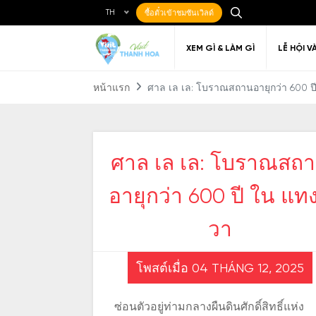
TH
ซื้อตั๋วเข้าชมซันเวิลด์
XEM GÌ & LÀM GÌ
LỄ HỘI V
หน้าแรก
ศาล เล เล: โบราณสถานอายุกว่า 600 ป
ศาล เล เล: โบราณสถ
Ẩm thực Địa phương
Điểm đến yêu thích
Về Thanh Hóa
Đi đến Thanh Hóa
Nghệ thuật
Di c
Gi
Địa điểm ăn uống
T
อายุกว่า 600 ปี ใน แท
วา
โพสต์เมื่อ 04 THÁNG 12, 2025
ซ่อนตัวอยู่ท่ามกลางผืนดินศักดิ์สิทธิ์แห่ง