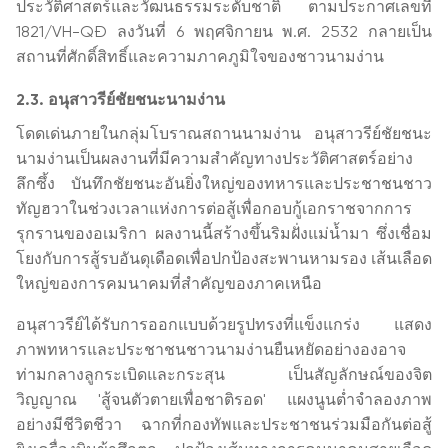
ประวัติศาสตร์และวัฒนธรรมระดับชาติ ตามประกาศเลขที่
1821/VH-QĐ ลงวันที่ 6 พฤศจิกายน พ.ศ. 2532 กลายเป็น
สถานที่ศักดิ์สิทธิ์และความภาคภูมิใจของชาวนามง่าน
2.3. อนุสาวรีย์ชัยชนะนามง่าน
โดดเด่นภายในกลุ่มโบราณสถานนามง่าน อนุสาวรีย์ชัยชนะ
นามง่านเป็นผลงานที่มีความสำคัญทางประวัติศาสตร์อย่าง
ลึกซึ้ง บันทึกชัยชนะอันยิ่งใหญ่ของทหารและประชาชนชาว
ทัญฮวาในช่วงเวลาแห่งการต่อสู้เพื่อกอบกู้เอกราชจากการ
รุกรานของอเมริกา ผลงานนี้สร้างขึ้นริมฝั่งแม่น้ำมา ซึ่งเชื่อม
โยงกับการสู้รบอันดุเดือดเพื่อปกป้องสะพานหามรอง เส้นเลือด
ใหญ่ของการคมนาคมที่สำคัญของภาคเหนือ
อนุสาวรีย์ได้รับการออกแบบด้วยรูปทรงที่แข็งแกร่ง แสดง
ภาพทหารและประชาชนชาวนามง่านยืนหยัดอย่างองอาจ
ท่ามกลางลูกระเบิดและกระสุน เป็นสัญลักษณ์ของจิต
วิญญาณ 'สู้จนตัวตายเพื่อชาติรอด' แผงนูนต่ำจำลองภาพ
อย่างมีชีวิตชีวา ฉากที่กองทัพและประชาชนร่วมมือกันต่อสู้