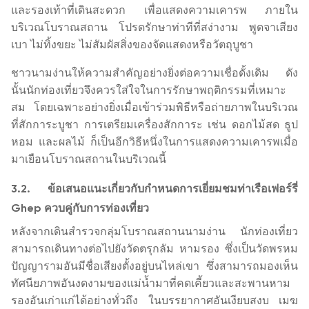
และรองเท้าที่เดินสะดวก เพื่อแสดงความเคารพ ภายใน
บริเวณโบราณสถาน โปรดรักษาท่าทีที่สง่างาม พูดจาเสียง
เบา ไม่ทิ้งขยะ ไม่สัมผัสสิ่งของจัดแสดงหรือวัตถุบูชา
ชาวนามง่านให้ความสำคัญอย่างยิ่งต่อความเชื่อดั้งเดิม ดัง
นั้นนักท่องเที่ยวจึงควรใส่ใจในการรักษาพฤติกรรมที่เหมาะ
สม โดยเฉพาะอย่างยิ่งเมื่อเข้าร่วมพิธีหรือถ่ายภาพในบริเวณ
ที่สักการะบูชา การเตรียมเครื่องสักการะ เช่น ดอกไม้สด ธูป
หอม และผลไม้ ก็เป็นอีกวิธีหนึ่งในการแสดงความเคารพเมื่อ
มาเยือนโบราณสถานในบริเวณนี้
3.2. ข้อเสนอแนะเกี่ยวกับกำหนดการเยี่ยมชมท่าเรือเฟอร์รี่
Ghep ควบคู่กับการท่องเที่ยว
หลังจากเดินสำรวจกลุ่มโบราณสถานนามง่าน นักท่องเที่ยว
สามารถเดินทางต่อไปยังวัดตรุกลัม หามรอง ซึ่งเป็นวัดพรหม
ปัญญารามอันมีชื่อเสียงตั้งอยู่บนไหล่เขา ซึ่งสามารถมองเห็น
ทัศนียภาพอันงดงามของแม่น้ำมาที่คดเคี้ยวและสะพานหาม
รองอันเก่าแก่ได้อย่างทั่วถึง ในบรรยากาศอันเงียบสงบ เมฆ