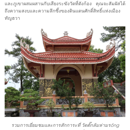
และภูเขาผสมผสานกับเสียงระฆังวัดที่ดังก้อง คุณจะสัมผัสได้
ถึงความสงบและความลึกซึ้งของดินแดนศักดิ์สิทธิ์แห่งเมือง
ทัญฮวา
รวมการเยี่ยมชมและการสักการะที่ วัดตั๊กลัมห่ามรồng