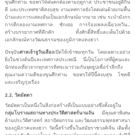
ขุนศึกท่าน ขอพรให้ฝนตกต้องตามฤดูกาล ประชาชนอยู่ดีกิน
ดี และประเทศชาติสงบสุข งานเทศกาลยังโดดเด่นด้วยเกมพื้น
บ้านและการแสดงอันเป็นเอกลักษณ์มากมาย เช่น ระบำมังกร
การตีกลองงานเทศกาล ชักเย่อ การร้องเพลงเฉี่ยวเหวิน…
สร้างบรรยากาศที่คึกคัก ทั้งศักดิ์สิทธิ์และเต็มไปด้วย
เอกลักษณ์ทางวัฒนธรรมของภูมิภาคแทงฮวา
ปัจจุบัน
ศาลเจ้าจูวันเลือง
เปิดให้เข้าชมทุกวัน โดยเฉพาะอย่าง
ยิ่งในช่วงต้นปีและเทศกาลประเพณี นี่เป็นโอกาสที่ผู้คนและ
นักท่องเที่ยวจากทุกสารทิศจะมาร่วมกันจุดธูปเพื่อรำลึกถึง
คุณงามความดีของขุนศึกท่าน ขอพรให้ปีนี้สงบสุข โชคดี
และเจริญรุ่งเรือง
2.2. วัดมัตดา
วัดมัตดาเป็นหนึ่งในสิ่งก่อสร้างที่เป็นแบบอย่างซึ่งตั้งอยู่ใน
กลุ่มโบราณสถานทางประวัติศาสตร์นามงัน
มีคุณค่าพิเศษ
ด้านประวัติศาสตร์ สถาปัตยกรรม และวัฒนธรรมพุทธศาสนา
ของภูมิภาคแทงฮวา วัดนี้สร้างขึ้นในสมัยราชวงศ์เจิ่น เดิมตั้ง