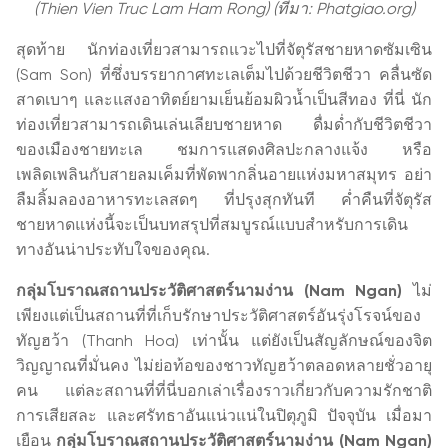
(Thien Vien Truc Lam Ham Rong) (ที่มา: Phatgiao.org)
สุดท้าย นักท่องเที่ยวสามารถแวะไปที่จัตุรัสชายหาดซัมเซิน
(Sam Son) ที่ซึ่งบรรยากาศทะเลเต็มไปด้วยชีวิตชีวา คลื่นซัด
สาดเบาๆ และแสงอาทิตย์ยามเย็นย้อมผิวน้ำเป็นสีทอง ที่นี่ นัก
ท่องเที่ยวสามารถเดินเล่นเลียบชายหาด ดื่มด่ำกับชีวิตชีวา
ของเมืองชายทะเล ชมการแสดงศิลปะกลางแจ้ง หรือ
เพลิดเพลินกับสายลมเค็มที่พัดพากลิ่นอายแห่งมหาสมุทร อย่า
ลืมลิ้มลองอาหารทะเลสดๆ ที่ปรุงสุกทันที ค่ำคืนที่จัตุรัส
ชายหาดแห่งนี้จะเป็นบทสรุปที่สมบูรณ์แบบสำหรับการเดิน
ทางอันน่าประทับใจของคุณ.
กลุ่มโบราณสถานประวัติศาสตร์นามง่าน (Nam Ngan)
ไม่
เพียงแต่เป็นสถานที่ที่เก็บรักษาประวัติศาสตร์อันรุ่งโรจน์ของ
ทัญฮว้า (Thanh Hoa) เท่านั้น แต่ยังเป็นสัญลักษณ์ของจิต
วิญญาณที่มั่นคง ไม่ย่อท้อของชาวทัญฮว้าตลอดหลายชั่วอายุ
คน แต่ละสถานที่ที่นี่บอกเล่าเรื่องราวเกี่ยวกับความรักชาติ
การเสียสละ และศรัทธาอันแน่วแน่ในปิตุภูมิ ปัจจุบัน เมื่อมา
เยือน
กลุ่มโบราณสถานประวัติศาสตร์นามง่าน (Nam Ngan)