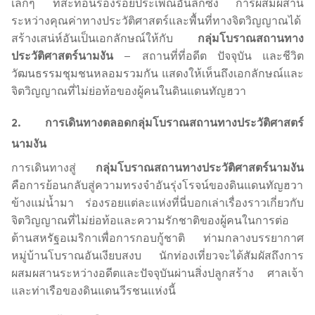
เล็กๆ ที่สะท้อนร่องรอยประเพณีอันลึกซึ้ง การผสมผสาน
ระหว่างคุณค่าทางประวัติศาสตร์และพื้นที่ทางจิตวิญญาณได้
สร้างเสน่ห์อันเป็นเอกลักษณ์ให้กับ
กลุ่มโบราณสถานทาง
ประวัติศาสตร์นามงัน
– สถานที่ที่อดีต ปัจจุบัน และชีวิต
วัฒนธรรมชุมชนหลอมรวมกัน แสดงให้เห็นถึงเอกลักษณ์และ
จิตวิญญาณที่ไม่ย่อท้อของผู้คนในดินแดนทัญฮวา
2. การเดินทางตลอดกลุ่มโบราณสถานทางประวัติศาสตร์
นามงัน
การเดินทางสู่
กลุ่มโบราณสถานทางประวัติศาสตร์นามงัน
คือการย้อนกลับสู่ความทรงจำอันรุ่งโรจน์ของดินแดนทัญฮวา
ข้างแม่น้ำมา ร่องรอยแต่ละแห่งที่นี่บอกเล่าเรื่องราวเกี่ยวกับ
จิตวิญญาณที่ไม่ย่อท้อและความรักชาติของผู้คนในการต่อ
ต้านสหรัฐอเมริกาเพื่อการกอบกู้ชาติ ท่ามกลางบรรยากาศ
หมู่บ้านโบราณอันเงียบสงบ นักท่องเที่ยวจะได้สัมผัสถึงการ
ผสมผสานระหว่างอดีตและปัจจุบันผ่านสิ่งปลูกสร้าง ศาลเจ้า
และท่าเรือของดินแดนวีรชนแห่งนี้