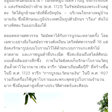
อยู่นอกคันดินแม่น้ำมา ในเขตหมู่บ้านฮหว่าบิ่ญ จนกระทั่งปีที่
4 แห่งรัชสมัยบ๋าวท้าย (ค.ศ. 1723) ในรัชสมัยของพระเจ้าเลดู่
ตง วัดได้ถูกย้ายมายังที่ตั้งปัจจุบัน – บริเวณใจกลางหมู่บ้าน
นามงัน ซึ่งมีลักษณะภูมิประเทศเป็นรูปตัวอักษร “เวือง” หันไป
ทางทิศตะวันออกเฉียงใต้
ตลอดหลายศตวรรษ วัดมัตดาได้รับการบูรณะหลายครั้ง โดย
เฉพาะอย่างยิ่งในสมัยราชวงศ์เหงียน (คริสต์ศตวรรษที่ 19) แต่
ยังคงรักษารูปแบบโบราณไว้ได้ด้วยระบบการแกะสลักไม้
ลวดลาย และภาพนูนต่ำที่ประณีต ซึ่งสะท้อนถึงสไตล์ศิลปะ
แบบดั้งเดิมอย่างลึกซึ้ง ภายในวัดยังคงเก็บรักษาโบราณวัตถุ
อันล้ำค่าไว้มากมาย เช่น จารึก “มัตดาเถียนตือบีกี” ที่สร้างขึ้น
ในปี ค.ศ. 1723 จารึก “การบูรณะวัดนามงัน” ในปี ค.ศ. 1927
รวมถึงเครื่องใช้บูชาโบราณและพระพุทธรูปโบราณจำนวน
มาก ซึ่งมีคุณค่าสูงทั้งทางประวัติศาสตร์และศิลปะ