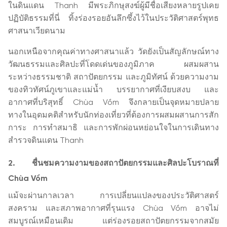
ในดินแดน Thanh มีพระภิกษุสงฆ์ผู้มีชื่อเสียงหลายรูปเคย
ปฏิบัติธรรมที่นี่ ทิ้งร่องรอยอันลึกซึ้งไว้ในประวัติศาสตร์พุทธ
ศาสนาเวียดนาม
นอกเหนือจากคุณค่าทางศาสนาแล้ว วัดยังเป็นสัญลักษณ์ทาง
วัฒนธรรมและศิลปะที่โดดเด่นของภูมิภาค ผสมผสาน
ระหว่างธรรมชาติ สถาปัตยกรรม และภูมิทัศน์ ด้วยความงาม
ของทิวทัศน์ภูเขาและแม่น้ำ บรรยากาศที่เงียบสงบ และ
อากาศที่บริสุทธิ์ Chùa Vồm จึงกลายเป็นจุดหมายปลาย
ทางในอุดมคติสำหรับนักท่องเที่ยวที่ต้องการผสมผสานการสัก
การะ การทำสมาธิ และการพักผ่อนหย่อนใจในการเดินทาง
สำรวจดินแดน Thanh
2. ชื่นชมความงามของสถาปัตยกรรมและศิลปะโบราณที่
Chùa Vồm
แม้จะผ่านกาลเวลา การเปลี่ยนแปลงของประวัติศาสตร์
สงคราม และสภาพอากาศที่รุนแรง Chùa Vồm อาจไม่
สมบูรณ์เหมือนเดิม แต่ร่องรอยสถาปัตยกรรมจากสมัย