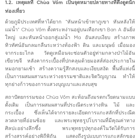
1.2. เหตุผลที่ Chùa Vồm เป็นจุดหมายปลายทางที่ดึงดูดนัก
ท่องเที่ยว
ด้วยภูมิประเทศที่หาได้ยาก "หันหน้าเข้าหาภูเขา หันหลังให้
แม่น้ำ" Chùa Vồm ตั้งตระหง่านอยู่บนเทือกเขา Ban A อันยิ่ง
ใหญ่ และหันหน้าออกสู่แม่น้ำ Ma อันสงบเงียบ สร้างภาพ
ทิวทัศน์อันกลมกลืนระหว่างท้องฟ้า ดิน และมนุษย์ เมื่อมอง
จากระยะไกล วัดดูเหมือนจะซ่อนตัวอยู่ท่ามกลางป่าไม้อัน
เขียวขจี หลังคากระเบื้องที่ปกคลุมด้วยมอสส์ส่องประกายใน
หมอกยามเช้า สร้างความรู้สึกสงบและเงียบสงัด พื้นที่แห่งนี้
เป็นการผสมผสานระหว่างธรรมชาติและจิตวิญญาณ ทำให้
ทุกย่างก้าวของการแสวงบุญเบาและสงบสุข
สถาปัตยกรรมของ Chùa Vồm สะท้อนถึงมรดกเวียดนามแบบ
ดั้งเดิม เป็นการผสมผสานที่ประณีตระหว่างหิน ไม้ และ
กระเบื้อง ซึ่งเห็นได้จากรายละเอียดการแกะสลักที่ประณีต
ลวดลายที่อ่อนช้อย และพระพุทธรูปโบราณที่มีคุณค่าทาง
ศิลปะอย่างลึกซึ้ง พระพุทธรูปทุกองค์ในวัดได้รับการ
สร้างสรรค์อย่างพิถีพิถัน แสดงถึงรูปแบบการแกะสลักของ