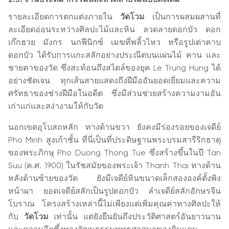
รายละเอียดการตกแต่งภายใน
วัดโวม
เป็นการผสมผสานที่
ละเอียดอ่อนระหว่างศิลปะไม้และหิน ลวดลายดอกบัว ดอก
เก๊กฮวย มังกร นกฟีนิกซ์ เมฆที่พลิ้วไหว หรือรูปเต่าคาบ
ดอกบัว ได้รับการแกะสลักอย่างประณีตบนแผ่นไม้ คาน และ
ชายคาของวัด ซึ่งสะท้อนถึงสไตล์ของยุค Le Trung Hung ได้
อย่างชัดเจน ทุกเส้นสายแสดงถึงฝีมืออันยอดเยี่ยมและความ
ศรัทธาของช่างฝีมือในอดีต ซึ่งมีส่วนช่วยสร้างความงามอัน
เก่าแก่และสง่างามให้กับวัด
นอกเขตอุโบสถหลัก ทางด้านขวา ยังคงมีร่องรอยของเจดีย์
Pho Minh สูงเก้าชั้น ที่นี่เป็นที่ประดิษฐานพระบรมสารีริกธาตุ
ของพระภิกษุ Pho Duong Thong Tue ซึ่งสร้างขึ้นในปี Tan
Suu (ค.ศ. 1900) ในรัชสมัยของพระเจ้า Thanh Thai ทางด้าน
หลังด้านซ้ายของวัด ยังมีเจดีย์หินขนาดเล็กสององค์ตั้งพิง
หน้าผา ยอดเจดีย์สลักเป็นรูปดอกบัว ลำเจดีย์สลักอักษรจีน
โบราณ โครงสร้างเหล่านี้ไม่เพียงแต่เพิ่มคุณค่าทางศิลปะให้
กับ
วัดโวม
เท่านั้น แต่ยังยืนยันถึงประวัติศาสตร์อันยาวนาน