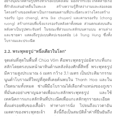
อย่างนุ่มนวลตามรูปทรงหัวเรือแบบดั้งเดิม มองจากระยะไกลคล้ายเรือ
ที่กำลังแล่นฝ่าคลื่นในทะเล สร้างความรู้สึกสง่างามและล่องลอย
โครงสร้างของหลังคาเป็นการผสมผสานที่ประณีตระหว่างโครงสร้าง
รองรับ (gia chieng), คาน (ke chuyen) และคานรองรับ (chong
ruong) สร้างกรอบที่แข็งแรงรองรับหลังคาทั้งหมด ส่วนตกแต่งบนสัน
หลังคาเป็นรูปพระจันทร์ ในขณะที่ส่วนแกะสลักบนคานบน คานล่าง
และชายคา แสดงถึงรูปแบบศิลปะของสมัย Lê Trung Hung ซึ่งทั้ง
โบราณและประณีต
2.2. พระพุทธรูป "หนึ่งเดียวในโลก"
จุดเด่นที่สุดในพื้นที่ Chùa Vồm คือพระพุทธรูปอมิตาภะที่แกะ
สลักโดยตรงบนหน้าผาหินด้านหลังห้องศักดิ์สิทธิ์ พระพุทธรูป
มีความสูงประมาณ 6 เมตร กว้าง 3.1 เมตร เป็นประติมากรรม
นูนต่ำโบราณที่ใหญ่ที่สุดที่เคยค้นพบใน Thanh Hoa และใน
เวียดนามทั้งหมด ช่างฝีมือโบราณได้เลือกตำแหน่งของภูเขา
ที่มั่นคงอย่างชาญฉลาดเพื่อแกะสลักพระพุทธรูป และใช้
เทคนิคการแกะสลักหินที่ประณีตเพื่อแกะสลักทุกรายละเอียด
ตั้งแต่รอยพับของเสื้อผ้า ท่าทางการนั่ง ไปจนถึงแววตาอัน
เมตตาของพระพุทธเจ้า สิ่งนี้ถือเป็นสมบัติล้ำค่าที่ยืนยันถึง