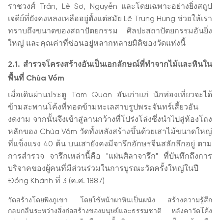
ราชวงศ์ Trần, Lê Sơ, Nguyễn และโดยเฉพาะอย่างยิ่งสถูป
เจดีย์ที่ยังคงหลงเหลืออยู่ตั้งแต่สมัย Lê Trung Hung ช่วยให้เรา
ทราบถึงขนาดของสถาปัตยกรรม ศิลปะสถาปัตยกรรมอันยิ่ง
ใหญ่ และคุณค่าที่ซ่อนอยู่หลากหลายมิติของวัดแห่งนี้
2.1. สำรวจโครงสร้างอันเป็นเอกลักษณ์ที่ทำจากไม้และหินใน
พื้นที่ Chùa Vồm
เมื่อเดินผ่านประตู Tam Quan อันเก่าแก่ นักท่องเที่ยวจะได้
ข้ามสะพานโค้งที่ทอดข้ามทะเลสาบรูปพระจันทร์เสี้ยวอัน
งดงาม จากนั้นจึงเข้าสู่ลานกว้างที่โปร่งโล่งซึ่งนำไปสู่ห้องโถง
หลักของ Chùa Vồm วัดทั้งหลังสร้างขึ้นด้วยเสาไม้ขนาดใหญ่
ที่แข็งแรง 40 ต้น บนเสายังคงมีจารึกอักษรจีนสลักลึกอยู่ ตาม
การสำรวจ จารึกเหล่านี้คือ "แผ่นศิลาจารึก" ที่บันทึกถึงการ
บริจาคของผู้คนที่มีส่วนร่วมในการบูรณะวัดครั้งใหญ่ในปี
Đồng Khánh ที่ 3 (ค.ศ. 1887)
วัดสร้างโดยพิงภูเขา โดยใช้หน้าผาหินเป็นผนัง สร้างความรู้สึก
กลมกลืนระหว่างสิ่งก่อสร้างของมนุษย์และธรรมชาติ หลังคาวัดโค้ง