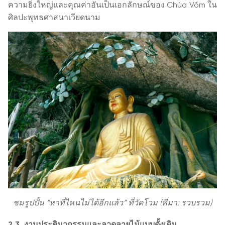
ความยิ่งใหญ่และคุณค่าอันเป็นเอกลักษณ์ของ Chùa Vồm ใน
ศิลปะพุทธศาสนาเวียดนาม
ชมรูปปั้น “หาที่ไหนไม่ได้อีกแล้ว” ที่วัดโวม (ที่มา: รวบรวม)
2.3. งานประติมากรรมและลวดลายไม้แบบดั้งเดิม