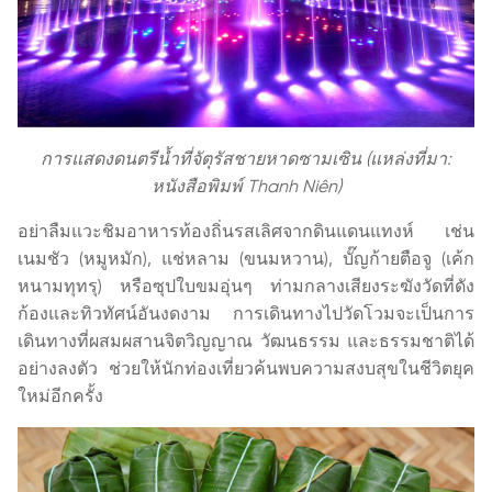
การแสดงดนตรีน้ำที่จัตุรัสชายหาดซามเซิน (แหล่งที่มา:
หนังสือพิมพ์ Thanh Niên)
อย่าลืมแวะชิมอาหารท้องถิ่นรสเลิศจากดินแดนแทงห์ เช่น
เนมชัว (หมูหมัก), แช่หลาม (ขนมหวาน), บั๊ญก้ายตือจู (เค้ก
หนามทุทรุ) หรือซุปใบขมอุ่นๆ ท่ามกลางเสียงระฆังวัดที่ดัง
ก้องและทิวทัศน์อันงดงาม การเดินทางไปวัดโวมจะเป็นการ
เดินทางที่ผสมผสานจิตวิญญาณ วัฒนธรรม และธรรมชาติได้
อย่างลงตัว ช่วยให้นักท่องเที่ยวค้นพบความสงบสุขในชีวิตยุค
ใหม่อีกครั้ง