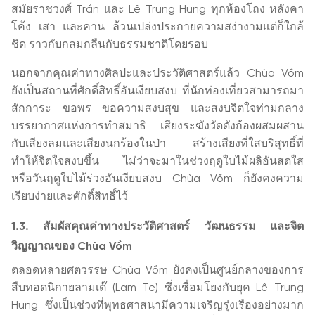
สมัยราชวงศ์ Trần และ Lê Trung Hung ทุกห้องโถง หลังคา
โค้ง เสา และคาน ล้วนเปล่งประกายความสง่างามแต่ก็ใกล้
ชิด ราวกับกลมกลืนกับธรรมชาติโดยรอบ
นอกจากคุณค่าทางศิลปะและประวัติศาสตร์แล้ว Chùa Vồm
ยังเป็นสถานที่ศักดิ์สิทธิ์อันเงียบสงบ ที่นักท่องเที่ยวสามารถมา
สักการะ ขอพร ขอความสงบสุข และสงบจิตใจท่ามกลาง
บรรยากาศแห่งการทำสมาธิ เสียงระฆังวัดดังก้องผสมผสาน
กับเสียงลมและเสียงนกร้องในป่า สร้างเสียงที่ใสบริสุทธิ์ที่
ทำให้จิตใจสงบขึ้น ไม่ว่าจะมาในช่วงฤดูใบไม้ผลิอันสดใส
หรือวันฤดูใบไม้ร่วงอันเงียบสงบ Chùa Vồm ก็ยังคงความ
เรียบง่ายและศักดิ์สิทธิ์ไว้
1.3. สัมผัสคุณค่าทางประวัติศาสตร์ วัฒนธรรม และจิต
วิญญาณของ Chùa Vồm
ตลอดหลายศตวรรษ Chùa Vồm ยังคงเป็นศูนย์กลางของการ
สืบทอดนิกายลามเต๊ (Lam Te) ซึ่งเชื่อมโยงกับยุค Lê Trung
Hung ซึ่งเป็นช่วงที่พุทธศาสนามีความเจริญรุ่งเรืองอย่างมาก