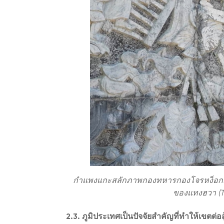
กำแพงแกะสลักภาพกองทหารกองโจรหง็อกเตร้
ของแทงฮวา (T
2.3. ภูมิประเทศเป็นปัจจัยสำคัญที่ทำให้เขตต่อส