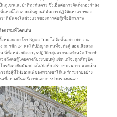
็นภูเขาและป่าที่ทุรกันดาร ซึ่งเอื้อต่อการจัดตั้งกองกำลัง
ี่แห่งนี้ได้กลายเป็นฐานที่มั่นการปฏิวัติแห่งแรกของ
" ที่มั่นคงในช่วงแรกของการต่อสู้เพื่ออิสรภาพ
ิจกรรมที่โดดเด่น
่อตั้งหน่วยกองโจร Ngoc Trao ได้จัดขึ้นอย่างสง่างาม
 สมาชิก 24 คนได้ปฏิญาณตนที่จะต่อสู้ ยอมเสียสละ
ี่คือหน่วยติดอาวุธปฏิวัติกลุ่มแรกของจังหวัด Thanh
มถึงต่อสู้โดยตรงกับระบอบหุ่นเชิด แม้จะถูกศัตรูปิด
รยังคงยึดมั่นอย่างไม่ย่อท้อ สร้างขบวนการ และเป็น
ต่อสู้ที่ไม่ยอมแพ้ของพวกเขาได้แพร่กระจายอย่าง
กขึ้นเพื่อทวงคืนเสรีภาพและการปกครองตนเอง