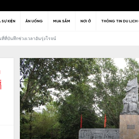
À SỰ KIỆN
ĂN UỐNG
MUA SẮM
NƠI Ở
THÔNG TIN DU LỊCH 
่ที่บันทึกช่วงเวลาอันรุ่งโรจน์
ง
Câu hỏi thường gặp
Kiến trúc
Văn hóa
huyển quanh
ải trí về đêm
Lịch sử
Chính sách thị thực
Giải trí & Th
hanh Hóa
่