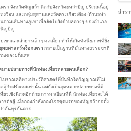
ตรา จังหวัดทัญฮว้า ติดกับจังหวัดฮหว่าบิ่ญ บริเวณนี้อยู่
สำรวจ
์เหงวียน และกลุ่มสุสานและวัดตระเกียวเตือง (ตำบลห่า
ินตามเส้นทางภูเขาเพื่อลัดไปยังตำบลต่างๆ ของอำเภอ
นิญบิ่ญ
หุบเขาและลำธารเล็กๆ คดเคี้ยว ทำให้เกิดทัศนียภาพที่ยิ่ง
ยุทธศาสตร์หง็อกเตรา
กลายเป็นฐานที่มั่นทางธรรมชาติ
รองของฝรั่งเศส
ุดหมายปลายทางที่นักท่องเที่ยวหลายคนเลือก?
งโบราณคดีทางประวัติศาสตร์ที่บันทึกจิตวิญญาณที่ไม่
ับฝรั่งเศสเท่านั้น แต่ยังเป็นจุดหมายปลายทางที่มี
เชิงนิเวศอีกด้วย การมาเยือนที่นี่ นักท่องเที่ยวจะได้
ารต่อสู้ เมื่อกองกำลังกองโจรชุดแรกของทัญฮว้าก่อตั้ง
ป่าอันทุรกันดาร