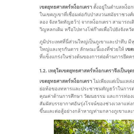
เขตยุทธศาสตร์หง็อกเตรา
ตั้งอยู่ในตำบลหง็อกเ
ในเขตภูเขาที่เชื่อมต่อกับป่าสงวนสมัยราชวงศ
ลอง จังหวัดทัญฮว้า) จากหง็อกเตรา สามารถเด
วิญหลกเดิม หรือไปทางโฟก๊าตเพื่อไปยังจังหวัด
ภูมิประเทศที่นี่ส่วนใหญ่เป็นภูเขาและป่าทึบ มี
ใหญ่และทุรกันดาร ลักษณะนี้เองที่ช่วยให้
เขต
ที่แข็งแกร่งในช่วงต้นของการต่อต้านการยึดค
1.2. เหตุใดเขตยุทธศาสตร์หง็อกเตราจึงเป็นจ
เขตยุทธศาสตร์หง็อกเตรา
ไม่เพียงแต่เป็นแหล่
ย่อท้อของทหารและประชาชนทัญฮว้าในการต่อสู้ก
คุณค่าด้านการศึกษา วัฒนธรรม และการท่องเที่ยว
สัมผัสบรรยากาศอันรุ่งโรจน์ของช่วงเวลาแห่งก
ขึ้นและต่อสู้อย่างกล้าหาญท่ามกลางภูเขาและ