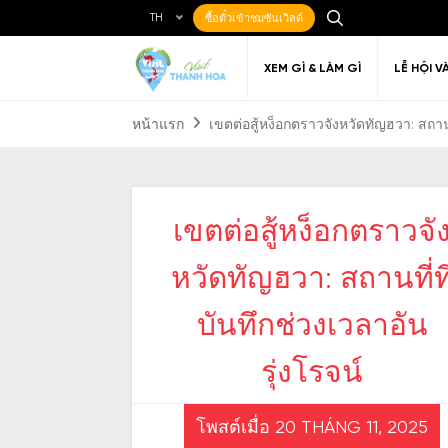
TH
ซื้อตั๋วเข้าชมซันเวิลด์
XEM GÌ & LÀM GÌ
LỄ HỘI V
หน้าแรก
เขตต่อสู้หง็อกตราวจังหวัดทัญฮวา: สถานที
เขตต่อสู้หง็อกตราวจั
Ẩm thực Địa phương
Điểm đến yêu thích
Về Thanh Hóa
Đi đến Thanh Hóa
Nghệ thuật
Di c
Gi
Địa điểm ăn uống
T
หวัดทัญฮวา: สถานที่ที
บันทึกช่วงเวลาอัน
รุ่งโรจน์
โพสต์เมื่อ 20 THÁNG 11, 2025