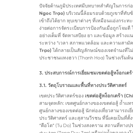
ปัจจัยด้านภูมิประเทศมีบทบาทสำคัญในการก่อ
Ngoc Trạo)
บริเวณนี้ล้อมรอบด้วยภูเขาที่ทับซ
เข้าถึงได้ยาก หุบเขาต่างๆ ที่เหมือนแอ่งก
ง่ายต่อการจัดระเบียบการป้องกันเมื่อถูกโจมต
อย่างเต็มที่ จัดหาเสบียง ยา และข้อมูล สร้าง
ระหว่าง “เวลา สภาพแวดล้อม และความสามัค
Trạo)
ได้กลายเป็นสัญลักษณ์ของเจตจำนงที่
ประชาชนแทงฮวา (Thanh Hoa) ในช่วงเริ่มต้นข
3. ประสบการณ์การเยี่ยมชมเขตต่อสู้หง็อกเตร
3.1. วัตถุโบราณและพื้นที่ทางประวัติศาสตร์
เขตประวัติศาสตร์ของ
เขตต่อสู้หง็อกเตร้า (C
สามจุดหลัก: เขตศูนย์กลางของเขตต่อสู้ ถ้ำแท
ศูนย์กลางของเขตต่อสู้ นักท่องเที่ยวสามารถเย
ประวัติศาสตร์ และสุสานวีรชน ที่นี่เคยเป็นที่
“ตือโด” (Tu Do) ในช่วงสงคราม สถานที่ทางประ