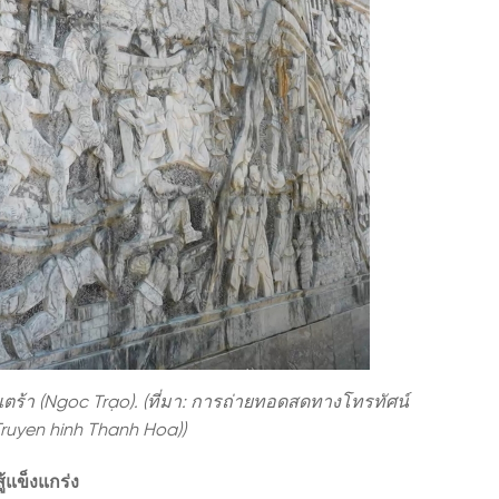
า (Ngoc Trạo). (ที่มา: การถ่ายทอดสดทางโทรทัศน์
ruyen hinh Thanh Hoa))
ู้แข็งแกร่ง