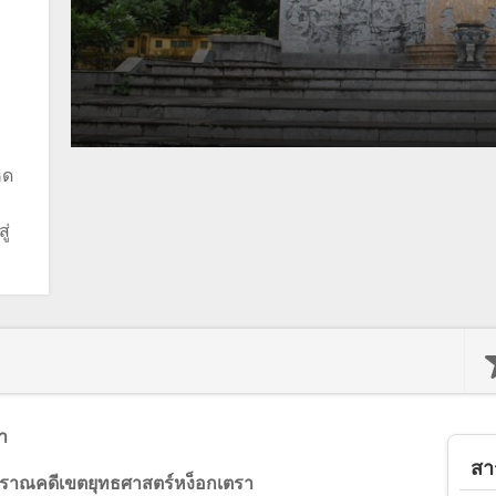
หด
ู่
า
สา
่งโบราณคดีเขตยุทธศาสตร์หง็อกเตรา