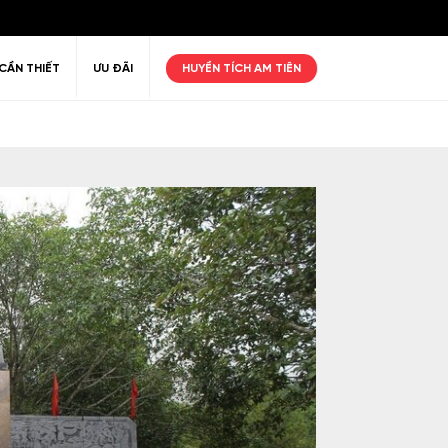
CẦN THIẾT
ƯU ĐÃI
HUYỀN TÍCH AM TIÊN
ư giãn
Thiên nhiên
Golf