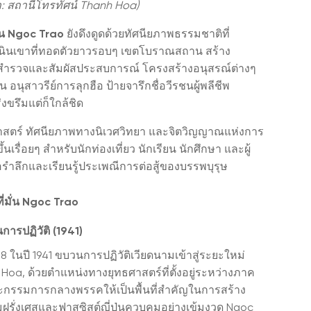
า: สถานีโทรทัศน์ Thanh Hoa)
ั่น Ngoc Trao
ยังดึงดูดด้วยทัศนียภาพธรรมชาติที่
และเนินเขาที่ทอดตัวยาวรอบๆ เขตโบราณสถาน สร้าง
ารสำรวจและสัมผัสประสบการณ์ โครงสร้างอนุสรณ์ต่างๆ
อนุสาวรีย์การลุกฮือ ป้ายจารึกชื่อวีรชนผู้พลีชีพ
่งขรึมแต่ก็ใกล้ชิด
สตร์ ทัศนียภาพทางนิเวศวิทยา และจิตวิญญาณแห่งการ
ึ้นเรื่อยๆ สำหรับนักท่องเที่ยว นักเรียน นักศึกษา และผู้
ื่อรำลึกและเรียนรู้ประเพณีการต่อสู้ของบรรพบุรุษ
่มั่น Ngoc Trao
การปฏิวัติ (1941)
ในปี 1941 ขบวนการปฏิวัติเวียดนามเข้าสู่ระยะใหม่
oa, ด้วยตำแหน่งทางยุทธศาสตร์ที่ตั้งอยู่ระหว่างภาค
รรมการกลางพรรคให้เป็นพื้นที่สำคัญในการสร้าง
คมฝรั่งเศสและฟาสซิสต์ญี่ปุ่นควบคุมอย่างเข้มงวด Ngoc