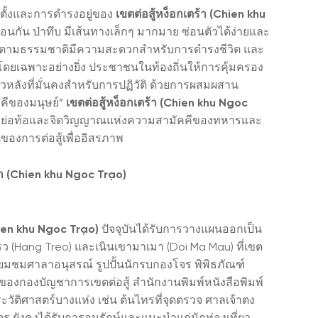
ตั้งและการดำรงอยู่ของ
เขตต่อสู้หง็อกเตร้า (Chien khu
้อนกัน ป่าทึบ มีเส้นทางเล็กๆ มากมาย ซ่อนตัวได้ง่ายและ
ระทะตามธรรมชาติมีความสะดวกสำหรับการดำรงชีวิต และ
ี โดยเฉพาะอย่างยิ่ง ประชาชนในท้องถิ่นให้การคุ้มครอง
แนวหลังที่มั่นคงสำหรับการปฏิวัติ ด้วยการผสมผสาน
คีของมนุษย์”
เขตต่อสู้หง็อกเตร้า (Chien khu Ngoc
ไม่ย่อท้อและจิตวิญญาณแห่งความสามัคคีของทหารและ
องการต่อสู้เพื่ออิสรภาพ
้า (Chien khu Ngoc Trạo)
hien khu Ngoc Trạo)
ปัจจุบันได้รับการวางแผนออกเป็น
รว (Hang Treo) และเนินเขามาเมา (Doi Ma Mau) ที่เขต
ี่ยมชมศาลาอนุสรณ์ รูปปั้นนักรบกองโจร พิพิธภัณฑ์
ตั้งของกองบัญชาการเขตต่อสู้ สำนักงานพิมพ์หนังสือพิมพ์
วัติศาสตร์บางแห่ง เช่น ต้นไทรที่จุดตรวจ ศาลเจ้าตง