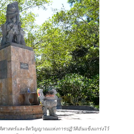
ติศาสตร์และจิตวิญญาณแห่งการปฏิวัติอันแข็งแกร่งไว้