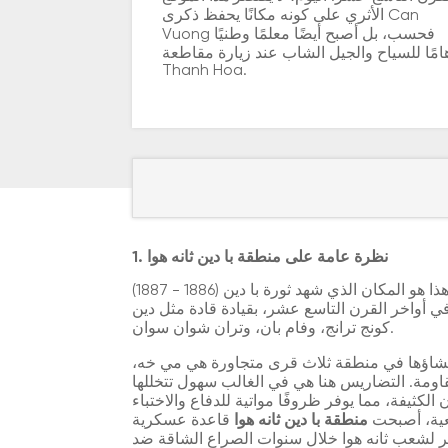
الأثري على كونه مكانًا يحفظ ذكرى Can
Vuong فحسب، بل أصبح أيضًا معلمًا وطنيًا
امًا للسياح والجيل الشاب عند زيارة مقاطعة
Thanh Hoa.
1. نظرة عامة على منطقة با دين ثانه هوا
تقع في منطقة با دين، مقاطعة ثانه هوا. هذا هو المكان الذي شهد ثورة با دين (1886 - 1887)
 أواخر القرن التاسع عشر، بقيادة قادة مثل دين
كونج ترانج، وفام بان، وتران شوان سوان.
إنشاؤها في منطقة ثلاث قرى متجاورة هي مي خه،
قاومة. التضاريس هنا هي في الغالب سهول تتخللها
لكثيفة، مما يوفر ظروفًا مواتية للدفاع والاختباء
عية، أصبحت
منطقة با دين ثانه هوا
قاعدة عسكرية
هر لشعب ثانه هوا خلال سنوات الصراع الشاقة ضد