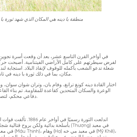
منطقة با دينه هي المكان الذي شهد ثورة با 
شعلة تدعو الشعب بأكمله للوقوف لإنقاذ البلاد. استجابة لند
مكان، بما في ذلك ثورة با دينه في ثانه هوا. كانت هذه واحدة من أبرز الحركات المنظمة.
اختار القادة دينه كونغ ترانغ، وفام بان، وتران شوان سوان، 
الوعرة والسكان المتحدين كقاعدة للمقاومة. تم بناء الق
دفاعي محكم، لتصبح مركزًا لحركة كان فونج في شمال وسط فيتنام.
اندلعت الثورة رسميًا ف
بأسلحة بدائية ولكن بروح قتالية شجاعة. تم ت