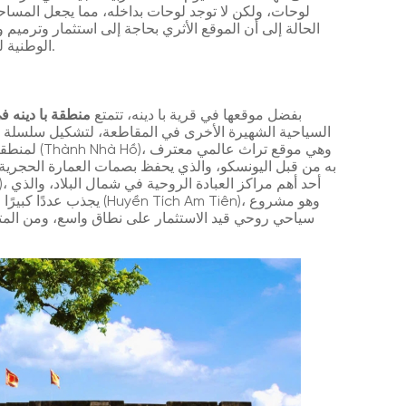
لوحات، ولكن لا توجد لوحات بداخله، مما يجعل المساحة 
الحالة إلى أن الموقع الأثري بحاجة إلى استثمار وترميم
الوطنية للأجيال القادمة، وإثارة الفخر بمنطقة ثانه البطولية.
بفضل موقعها في قرية با دينه، تتمتع
منطقة با دينه في
السياحية الشهيرة الأخرى في المقاطعة، لتشكيل سلسلة م
لمنطقة ثانه
به من قبل اليونسكو، والذي يحفظ بصمات العمارة الحجرية
يجذب عددًا كبيرًا من الزوا
سياحي روحي قيد الاستثمار على نطاق واسع، ومن المتو