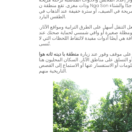
ر إعداد الملابس والأدوات المناسبة لرحلة مريحة
وذات مغزى. تقع منطقة ن Nga Son في منطقة سهلية منخفضة، والطقس رطب، والصيف حار جدًا والشتاء
ومريحة في الصيف، أو سترة خفيفة عند الذهاب في
الطقس البارد.
ل التنقل أسهل على الطرق الترابية ومواقع الآثار.
ة ومظلة صغيرة أو واقي شمسي لحماية صحتك عند
قة هي أيضًا أدوات مفيدة لالتقاط اللحظات التي لا
تُنسى.
ظ على موقف وقور عند زيارة
منطقة با دينه ثانه هوا
 التسلق على مناطق الآثار. السكان المحليون هنا
ومات أو الاستفسار عنها أو الاستماع إلى القصص
التاريخية منهم.