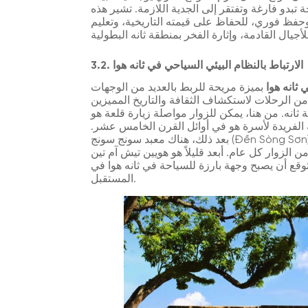
تبدو فارغة وتفتقر إلى الجدية اللازمة. تشير هذه
 وحفظ فوري، للحفاظ على قيمته التاريخية، وتعليم
3.2. الارتباط بالنظام البيئي السياحي في ثانه هوا
 ثانه هوا
بميزة مريحة للربط بالعديد من الوجهات
ن الرحلات لاستكشاف الثقافة والتاريخ المميزين
. من هنا، يمكن للزوار مواصلة زيارة قلعة هو (Thành Nhà Hồ)، وهي موقع تراث عالمي معترف
 الفريدة لأسرة هو في أوائل القرن الخامس عشر.
بعد ذلك، هناك معبد سونج سونج (Đền Sòng Sơn)، أحد أهم مراكز العبادة الروحية في شمال البلاد، والذي
ر كل عام. أبعد قليلاً هو هويين تيش آم تين (Huyền Tích Am Tiên)، وهو مشروع
قع أن يصبح وجهة بارزة للسياحة في ثانه هوا في
المستقبل.