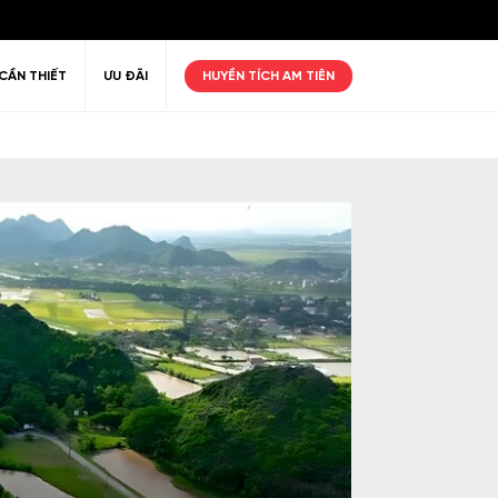
CẦN THIẾT
ƯU ĐÃI
HUYỀN TÍCH AM TIÊN
ư giãn
Thiên nhiên
Golf