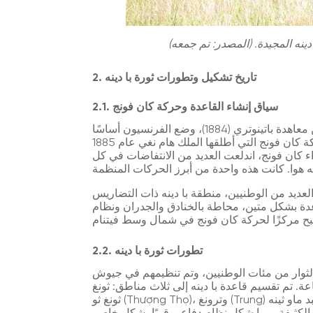
دينه المجيدة. (المصدر: تم جمعه)
2. تاريخ تشكيل وتطورات ثورة با دينه
2.1. سياق إنشاء القاعدة وحركة كان فونج
في أواخر القرن التاسع عشر، بعد أن وقعت أسرة نجوين معاهدة باتينوتري (1884)، وضع الفرنسيون أساسًا
لفرض سيطرتهم على كامل الأراضي الفيتنامية. أصبحت حركة كان فونج التي أطلقها الملك هام نغي عام 1885
اء كان فونج، اندلعت العديد من الانتفاضات في كل
والعديد من الوطنيين، منطقة با دينه ذات التضاريس
اعدة بشكل متين، محاطة بالخنادق والجدران ونظام
2.2. تطورات ثورة با دينه
ي أواخر عام 1886. تألفت قوات الثوار من مئات الوطنيين، وتم تنظيمهم في جيوش
قسيم قاعدة با دينه إلى ثلاث مناطق: ثونغ (Thượng) في معبد
ثونغ ثو (Thượng Thọ)، وترونغ (Trung) في معبد ماو ثينه (Mậu Thịnh)، وهام (Hạ) في معبد مي خه (Mỹ Khê)،