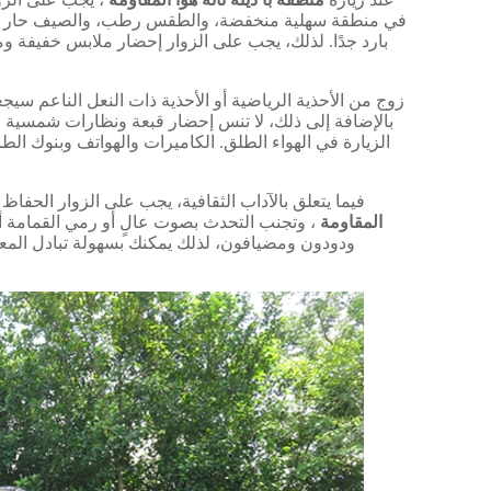
عند زيارة
منطقة با دينه ثانه هوا المقاومة
، يجب على الزوا
بارد جدًا. لذلك، يجب على الزوار إحضار ملابس خفيفة 
زوج من الأحذية الرياضية أو الأحذية ذات النعل الناعم سيجع
بالإضافة إلى ذلك، لا تنس إحضار قبعة ونظارات شمسي
الزيارة في الهواء الطلق. الكاميرات والهواتف وبنوك الطا
فيما يتعلق بالآداب الثقافية، يجب على الزوار الحفا
المقاومة
، وتجنب التحدث بصوت عالٍ أو رمي القمامة أو
ودودون ومضيافون، لذلك يمكنك بسهولة تبادل المعل