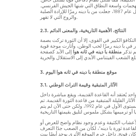
الكثيفة، مما شكل نظام دفاعي قويًا بشكل خاص.
الهجمات واسعة النطاق التي شنها الجيش الفرنسي.
المعارك الشرسة، وخاصة حصارات أواخر عام 1886 - أوائل عام 1887، جعلت من با دينه رمزًا للإرادة الصلبة
والروح التي لا تقهر.
2.3. النتائج، الأهمية التاريخية، والمعنى الدائم
كافؤ الكبير في القوى، إلا أن الثورة تركت بصمة
ر في با دينه رمزًا لحب الوطن، وأثارت موجة قوية
م تذكر
منطقة با دينه في ثانه هوا
إلى الأبد كصفحة
3. موقع منطقة با دينه في ثانه هوا اليوم
3.1. الآثار المتبقية وقيمة التراث الوطني
 يُعتقد أنه القاعدة القديمة، ويقع مباشرة داخل
آثار القليلة المتبقية من قاعدة الثورة القديمة. تم
الاعتراف بهذه المنطقة كأثر تاريخي وثقافي وطني من المستوى الأول في عام 1992، ولكن حتى الآن لم يتم
مو الأعشاب الكثيفة وعدم وجود نظام واضح للعرض أو
اعدة ثورة با دينه"، لكان من الصعب جدًا التعرف
ن فونج. داخل حرم الموقع الأثري يوجد أيضًا بيت