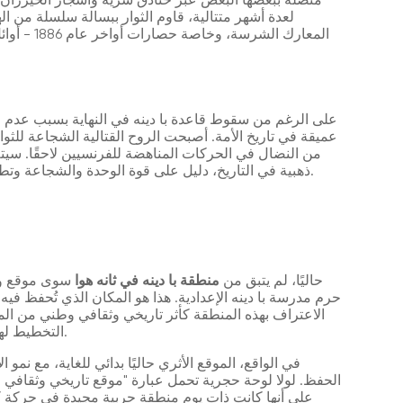
متصلة ببعضها البعض عبر خنادق سرية وأشجار الخيزران 
لعدة أشهر متتالية، قاوم الثوار ببسالة سلسلة من 
على الرغم من سقوط قاعدة با دينه في النهاية بسبب عدم الت
عميقة في تاريخ الأمة. أصبحت الروح القتالية الشجاعة للثوا
من النضال في الحركات المناهضة للفرنسيين لاحقًا. سيت
ذهبية في التاريخ، دليل على قوة الوحدة والشجاعة وتطلع الشعب الفيتنامي الأبدي إلى الاستقلال والحرية.
حاليًا، لم يتبق من
منطقة با دينه في ثانه هوا
سوى موقع واحد
حرم مدرسة با دينه الإعدادية. هذا هو المكان الذي تُحفظ فيه ال
التخطيط لها أو ترميمها بشكل ملموس لتليق بقيمتها التاريخية.
في الواقع، الموقع الأثري حاليًا بدائي للغاية، مع ن
الحفظ. لولا لوحة حجرية تحمل عبارة "موقع تاريخي وثقافي لق
على أنها كانت ذات يوم منطقة حربية مجيدة في حركة كا