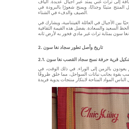
فة إلى تراث غني يمتد عبر أجيال عديدة. ألياف
نتج متينًا وجذابًا، ويمنح شعورًا بالبرودة في
الصيف والدفء في الشتاء.
ًا بين الأجيال في العائلة الفيتنامية، ويشارك في
لحظ السعيد والسعادة. بفضل هذه القيمة الثقافية
2. تاريخ وأصل تطور سجاد نغا سون
2. تشكيل قرية حرفة نسج سجاد القصب نغا سون
يعودون بالزمن إلى الوراء. في ذلك الوقت، في
صب بقوة بجانب نباتات السواحل، مما خلق ظروفًا