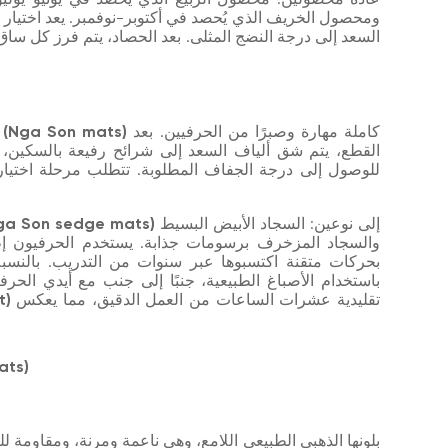
ومحصول الخريف الذي يُحصد في أكتوبر-نوفمبر. يعد اختيار و
السعد إلى درجة النضج المثلى. بعد الحصاد، يتم فرز كل ساق
كاملة مهارة وصبرًا من الحرفيين. بعد
سجاد نغا سون (Nga Son mats)
القطع، يتم شق ألياف السعد إلى شرائح رفيعة بالسكين، 
للوصول إلى درجة الجفاف المطلوبة. تتطلب مرحلة اختيار ا
إلى نوعين: السجاد الأبيض البسيط
سجاد السعد من نغا سون (on sedge mats
والسجاد المزخرف برسومات جذابة. يستخدم الحرفيون إط
بحركات متقنة اكتسبوها عبر سنوات من التدريب. بالنسبة 
باستخدام الأصباغ الطبيعية، جنبًا إلى جنب مع أيدي الحر
تقليدية عشرات الساعات من العمل الدقيق، مما يعكس
من 
4. الميزات 