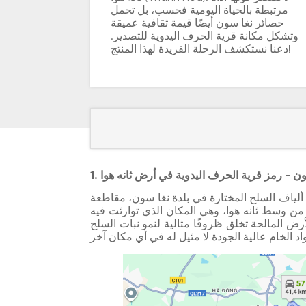
مرتبطة بالحياة اليومية فحسب، بل تحمل
حصائر نغا سون أيضًا قيمة ثقافية عميقة
وتشكل مكانة قرية الحرف اليدوية للتصدير.
دعنا نستكشف الرحلة الفريدة لهذا المنتج!
ون - رمز قرية الحرف اليدوية في أرض ثانه هوا
 ألياف السلج المختارة في بلدة نغا سون، مقاطعة
. تقع هذه المنطقة الساحلية على بعد حوالي 35 كم من وسط ثانه هوا، وهي المكان الذي توارثت فيه
أرض المالحة تخلق ظروفًا مثالية لنمو نبات السلج