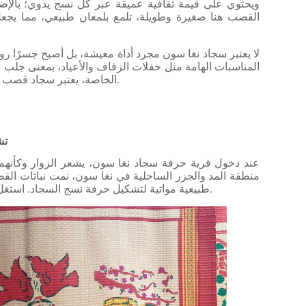
ويحتوي على قيمة ثقافية عميقة عبر كل نسج يدوي؛ بالإضا
القصب هنا صغيرة وطويلة، تلمع بلمعان طبيعي، مما يجعل الم
لا يعتبر سجاد نغا سون مجرد أداة معيشة، بل أصبح جسرًا روحي
المناسبات الهامة مثل حفلات الزفاف والأعياد، بمعنى جلب ا
الخاصة، يعتبر سجاد قصب نغا سون بمثابة تراث غير مادي فخور به لأرض ثانه.
.1
عند دخول قرية حرفة سجاد نغا سون، يشعر الزوار وكأنهم 
منطقة المد والجزر الساحلية في نغا سون، نمت نباتات الق
طبيعية مواتية لتشكيل حرفة نسج السجاد. استغل الناس المواد المتاحة لابتكار منتجات يدوية فريدة.