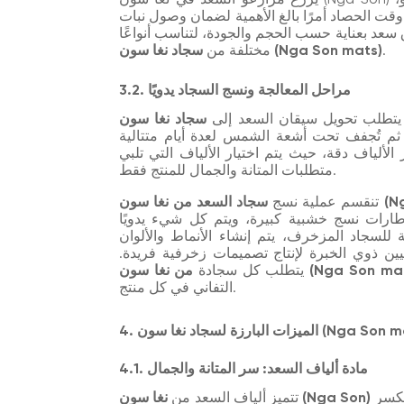
قت الحصاد أمرًا بالغ الأهمية لضمان وصول نبات
 سعد بعناية حسب الحجم والجودة، لتناسب أنواعًا
.
سجاد نغا سون (Nga Son mats)
مختلفة من
3.2. مراحل المعالجة ونسج السجاد يدويًا
يتطلب تحويل سيقان السعد إلى
ثم تُجفف تحت أشعة الشمس لعدة أيام متتالية
لألياف دقة، حيث يتم اختيار الألياف التي تلبي
متطلبات المتانة والجمال للمنتج فقط.
Nga S)
تنقسم عملية نسج
ارات نسج خشبية كبيرة، ويتم كل شيء يدويًا
للسجاد المزخرف، يتم إنشاء الأنماط والألوان
فيين ذوي الخبرة لإنتاج تصميمات زخرفية فريدة.
نغا سون (Nga Son mat)
يتطلب كل سجادة
التفاني في كل منتج.
البارزة لسجاد نغا سون (Nga Son mats)
4.1. مادة ألياف السعد: سر المتانة والجمال
بلونها الذهبي الطبيعي اللامع، وهي ناعمة ومرنة، ومقاومة للكسر
نغا سون (Nga Son)
تتميز ألياف السعد من