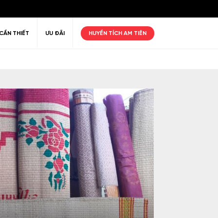
CẦN THIẾT
ƯU ĐÃI
HUYỀN TÍCH AM TIÊN
ư giãn
Thiên nhiên
Golf