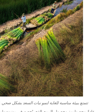
أرض نغا سون (Nga Son) تتمتع ببيئة مناسبة للغاية لنمو نبات السعد بشكل