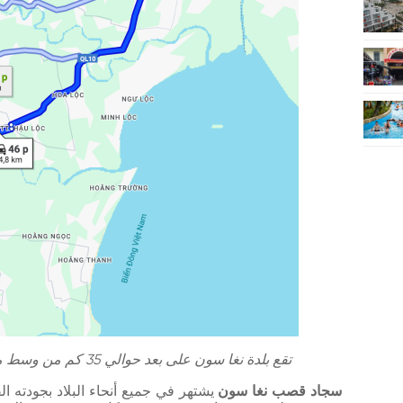
تقع بلدة نغا سون على بعد حوالي 35 كم من وسط محافظة ثانه هوا. (المصدر: خرائط جوجل)
سجاد قصب نغا سون
يشتهر في جميع أنحاء البلاد بجودته ال