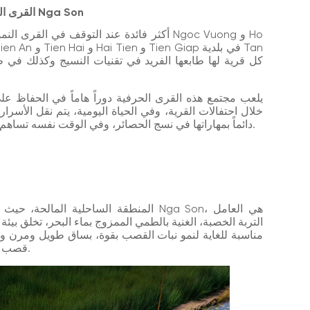
2.2. القرى الحرفية البارزة التي تحافظ على تراث حصيرة Nga Son
يلعب مجتمع هذه القرى الحرفية دوراً هاماً في الحفاظ عل
خلال احتفالات القرية، وفي الحياة اليومية، يتم نقل الأسرا
دائماً بمهاراتها في نسج الحصائر، وفي الوقت نفسه تساهم في الحفاظ على الهوية الثقافية الفيتنامية وإثرائها.
المنطقة الساحلية المالحة، حيث تترسب 
. التربة ا
مناسبة للغاية لنمو نبات القصب بقوة، بساق طويل ومرن وم
قصب ذات جودة فائقة، يصعب تمييزها عن أي مكان آخر.