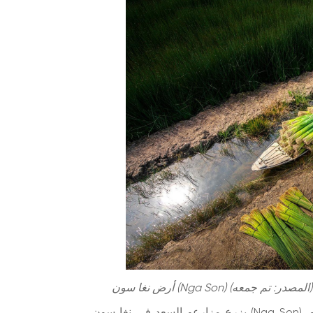
 صحي. (المصدر: تم جمعه)
يزرع مزارعو السعد في نغا سون (Nga Son) عادةً محصولين: محصول الربيع الذي يُحصد في يونيو-يوليو،