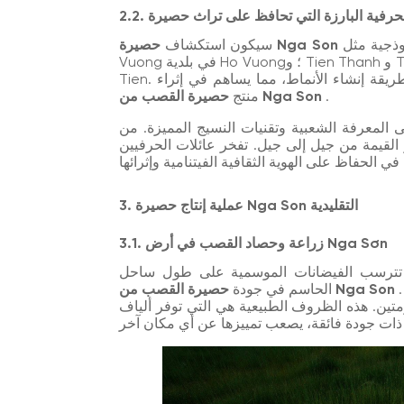
أكثر فائدة عند التوقف في القرى النموذجية مثل Ngoc Vuong و Ho
حصيرة Nga Son
سيكون استكشاف
Vuong في بلدية Ho Vuong؛ و Tien Thanh و Tien An و Tien Hai و Hai Tien و Tien Giap في بلدية Tan
Tien. كل قرية لها طابعها الفريد في تقنيات النسيج وكذلك في طريقة إنشاء الأنماط، مما يساهم في إثراء
.
حصيرة القصب من Nga Son
منتج
ى المعرفة الشعبية وتقنيات النسيج المميزة. من
ر القيمة من جيل إلى جيل. تفخر عائلات الحرفيين
3. عملية إنتاج حصيرة Nga Son التقليدية
3.1. زراعة وحصاد القصب في أرض Nga Sơn
الفيضانات الموسمية على طول ساحل Nga Son، هي العامل
لخصبة، الغنية بالطمي الممزوج بماء البحر، تخلق بيئة
حصيرة القصب من Nga Son
الحاسم في جودة
تين. هذه الظروف الطبيعية هي التي توفر ألياف