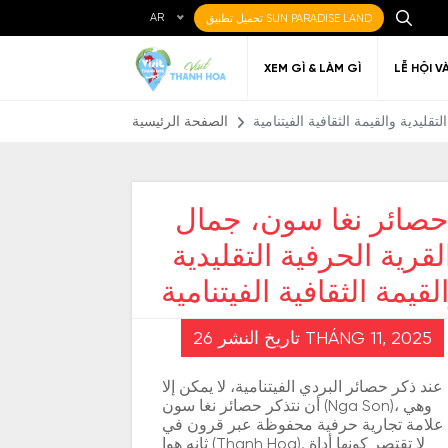
AR
تحميل تطبيق SUN PARADISE LAND
XEM GÌ & LÀM GÌ
LỄ HỘI V
ليدية والقيمة الثقافية الفيتنامية
الصفحة الرئيسية
صائر نغا سون، جمال
لقرية الحرفية التقليدية
Ẩm thực Địa phương
Điểm đến yêu thích
Về Thanh Hóa
Đi đến Thanh Hóa
Nghệ thuật
Di c
Gi
Địa điểm ăn uống
T
لقيمة الثقافية الفيتنامية
تاريخ النشر 26 THÁNG 11, 2025
عند ذكر حصائر البردي الفيتنامية، لا يمكن إلا
أن نتذكر حصائر نغا سون (Nga Son)، وهي
علامة تجارية حرفية محفوظة عبر قرون في
ثانه هوا (Thanh Hoa). لا تقتصر كونها أداة