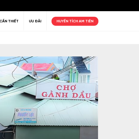
CẦN THIẾT
ƯU ĐÃI
HUYỀN TÍCH AM TIÊN
ư giãn
Thiên nhiên
Golf