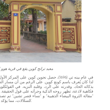
معبد ترانج كوين يقع في قرية هوو 
لذا كان يُعرف باسم كونغ كوين. على الرغم من أن مسار الدر
بذكائه الحاد، وقدرته على الرد، وقلبه النزيه. في الفولك
فكاهية لاذعة، تظهر روحه الذكية وجرأته على قول الحقيقة. 
"مقالة الثروة البيضاء الذهبية" و "نساء قصر تشين" تم تص
، مما يؤكد موهبته الأدبية الرائعة ككاتب مشهور من أرض ثانه.
للسلالات