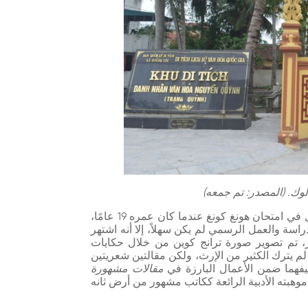
لوك. (المصدر: تم جمعه)
في عام بينه تي (1696)، حصل نجوين كوين على المركز الأول في امتحان هونغ كونغ عندما كان عمره 19 عامًا،
اسة والعمل الرسمي لم يكن سهلاً، إلا أنه اشتهر
لور، تم تصوير صورة ترانج كوين من خلال حكايات
لم يترك الكثير من الإرث، ولكن مقالتين شعريتين
نيفهما ضمن الأعمال البارزة في
مقالات مشهورة