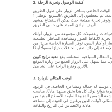
2. كيفية الوصول وتجربة الرحلة
 الوقت الحاضر. يسافر الزوار على طول الطريق
السريع الوطني 1A حوالي 8 كم شمال شرق سيصلون إلى بلدة بوت سون القديمة، ثم ينعطفون إلى الطريق
 وتوفر تجربة ممتعة حيث يمكن الاستمتاع بمشهد
الريف الهادئ الممتد على جانبي الطريق.
 احتياجات وتفضيلات كل مجموعة من الزوار. أولئك
ف بحرية لالتقاط الصور ومشاهدة المناظر الطبيعية
 أو كبار السن، توفر السيارة الخاصة مزيدًا من
 المعالم السياحية المختلفة. يقع
معبد ترانج كوين
و سام سون، مما يسهل على الزوار الجمع بين زيارة الموقع
الأثري وفترة الراحة على الشاطئ.
3. الوقت المثالي للزيارة
ل موسم له جماله ومشاعره الخاصة. في الربيع،
رية هوانغ لوك. كل هذا يخلق مشهدًا هادئًا، مناسب
أشعة الشمس الذهبية اللطيفة الأسطح المبنية من
لمثالي لأولئك الذين يرغبون في العودة إلى مساحة
هادئة والانغماس في التاريخ والثقافة.