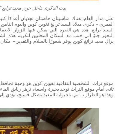
بيت الذكرى داخل حرم معبد ترانغ ك
على مدار العام، هناك مناسبتان خاصتان تجذبان أعدادًا كبي
القمري - ذكرى ميلاد السيد ترانغ نغوين كوين واليوم الثامن
السيد ترانغ. هذه هي الفترة التي يمكن فيها للزوار الان
البخور جنبًا إلى جنب مع السكان المحليين لتكريم هذه ال
يزال معبد ترانغ كوين يوفر شعورًا بالسلام والتقدير - مكان 
موقع تراث الشخصية الثقافية نغوين كوين هو وجهة تحافظ 
ثانه. أمام موقع التراث توجد بحيرة واسعة، تزهر زنابق الماء ب
تم بناء بوابة المعبد بشكل فسيح، تؤدي إلى ثلاث