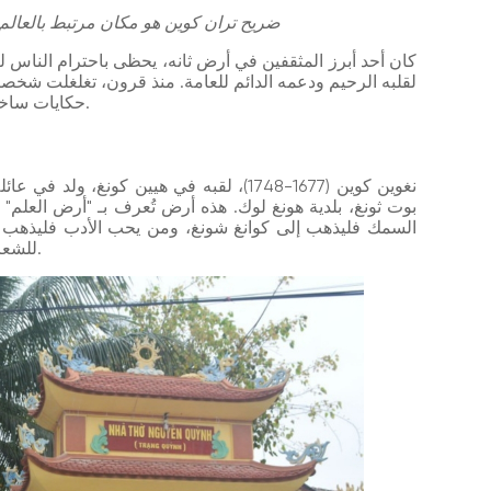
ضريح تران كوين هو مكان مرتبط بالعالم ا
كان أحد أبرز المثقفين في أرض ثانه، يحظى باحترام الناس لي
لقلبه الرحيم ودعمه الدائم للعامة. منذ قرون، تغلغلت شخصية
حكايات ساخرة لاذعة مشبعة بروح المقاومة والذكاء الفيتنامي.
نغوين كوين (1677-1748)، لقبه في هيين كونغ
بوت ثونغ، بلدية هونغ لوك. هذه أرض تُعرف بـ "أرض العلم"
السمك فليذهب إلى كوانغ شونغ، ومن يحب الأدب فليذهب إلى
للشعر، واجتاز امتحان المقاطعة في سن الرابعة عشرة.