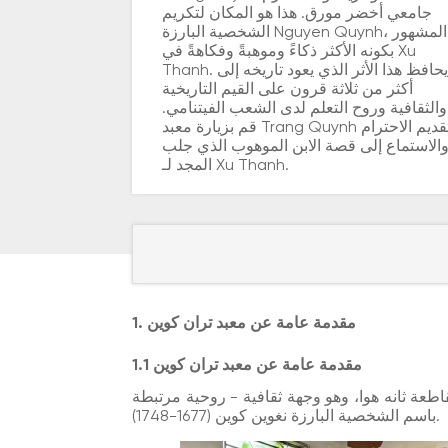
جامعي أخضر مورق. هذا هو المكان لتكريم
الشخصية البارزة Nguyen Quynh، المشهور
بكونه الأكثر ذكاءً وموهبةً وفكاهةً في Xu
Thanh. يحافظ هذا الأثر الذي يعود تاريخه إلى
أكثر من ثلاثة قرون على القيم التاريخية
والثقافية وروح التعلم لدى الشعب الفيتنامي.
قم بزيارة معبد Trang Quynh لتقديم الاحترام
الاستماع إلى قصة الابن الموهوب الذي جلب
المجد لـ Xu Thanh.
1. مقدمة عامة عن معبد تران كوين
1.1 مقدمة عامة عن معبد تران كوين
اطعة ثانه هوا، وهو وجهة ثقافية - روحية مرتبطة
باسم الشخصية البارزة نغوين كوين (1677-1748).