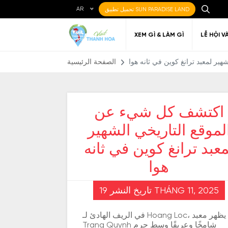
AR
تحميل تطبيق SUN PARADISE LAND
XEM GÌ & LÀM GÌ
LỄ HỘI V
ر لمعبد ترانغ كوين في ثانه هوا
الصفحة الرئيسية
اكتشف كل شيء عن
لموقع التاريخي الشهير
Ẩm thực Địa phương
Điểm đến yêu thích
Về Thanh Hóa
Đi đến Thanh Hóa
Nghệ thuật
Di c
Gi
Địa điểm ăn uống
T
معبد ترانغ كوين في ثانه
هوا
تاريخ النشر 19 THÁNG 11, 2025
في الريف الهادئ لـ Hoang Loc، يظهر معبد
Trang Quynh شامخًا وعريقًا وسط حرم