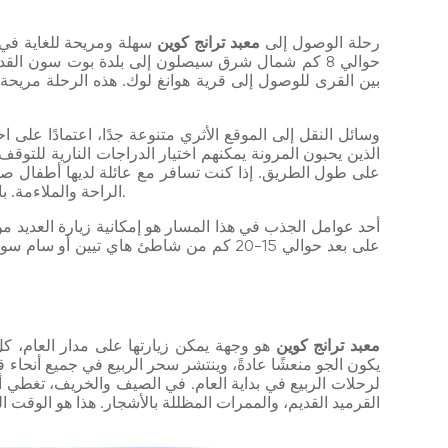
رحلة الوصول إلى
معبد ترانج كوين
سهلة ومريحة للغاية في
بين القرى للوصول إلى قرية هوانغ لوك. هذه الرحلة مريحة
وسائل النقل إلى الموقع الأثري متنوعة جدًا، اعتمادًا على
الذين يحبون المرونة يمكنهم اختيار الدراجات النارية للتوق
على طول الطريق. إذا كنت تسافر مع عائلة لديها أطفال صغار
الراحة والملاءمة. بالإضافة إلى ذلك، تعتبر الحافلات خيارًا معقولًا أيضًا.
أحد عوامل الجذب في هذا المسار هو إمكانية زيارة العديد من
على بعد حوالي 15-20 كم من شاطئ هاي تيين أ
معبد ترانج كوين
هو وجهة يمكن زيارتها على مدار العام، ك
يكون الجو منعشًا عادةً، وينتشر سحر الربيع في جميع أنحاء ق
لرحلات الربيع في بداية العام. في الصيف والخريف، تغطي 
القرميد القديم، والممرات المظللة بالأشجار. هذا هو الوقت ا