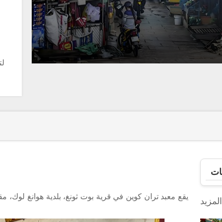
و
ات
يقع معبد تران كوين في قرية بوت ثونغ، بلدية هوانغ لوك، مق
لمزيد