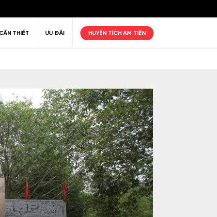
CẦN THIẾT
ƯU ĐÃI
HUYỀN TÍCH AM TIÊN
ư giãn
Thiên nhiên
Golf