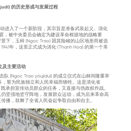
genjudi) 的历史形成与发展过程
命运动进入了一个新阶段，其宗旨是准备武装起义。清化
战略位置，被中央委员会确定为建设革命根据地的战略要
玉棹 (Ngoc Trao) 因其险峻的山区地形而被选
1年，这里正式成为清化 (Thanh Hoa) 的第一个革
 的成立及主要活动
击队 (Ngoc Trao yóujīduì) 的成立仪式在山林间隆重举
斗，誓为民族独立和人民幸福而牺牲。这是清化省
命武装力量，既承担宣传动员群众的任务，又直接与伪政权作战。
队仍坚强地坚守阵地，发展群众运动，成为后来革命高
泛传播，鼓舞了全省人民奋起争取自由和自主。