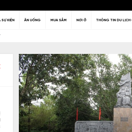
À SỰ KIỆN
ĂN UỐNG
MUA SẮM
NƠI Ở
THÔNG TIN DU LỊCH 
方
：
Câu hỏi thường gặp
Kiến trúc
Văn hóa
huyển quanh
ải trí về đêm
Lịch sử
Chính sách thị thực
Giải trí & Th
hanh Hóa
亲
的
民