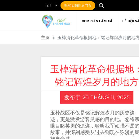
ZH
购买太阳世界门票
XEM GÌ & LÀM GÌ
LỄ HỘI V
主页
玉棹清化革命根据地：铭记辉煌岁月的地
玉棹清化革命根据地
Ẩm thực Địa phương
Điểm đến yêu thích
Về Thanh Hóa
Đi đến Thanh Hóa
Nghệ thuật
Di c
Gi
Địa điểm ăn uống
铭记辉煌岁月的地方
T
发布于 20 THÁNG 11, 2025
玉棹战区不仅是铭记辉煌岁月的历史遗
迹，更是激发游客灵感的目的地。您将
眼目睹英勇的遗迹，聆听我军顽强不屈
故事，并深刻感受从过去到现在弥漫的