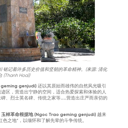
enjudi) 铭记着许多历史价值和坚韧的革命精神。(来源: 清化
(Thanh Hoa))
eming genjudi)
还以其原始而雄伟的自然风光吸引
遗迹区，营造出宁静的空间，适合热爱探索和体验的人
碑、烈士英名碑、传统之家等……营造出庄严而亲切的
，
玉棹革命根据地 (Ngoc Trao geming genjudi)
越来
红色之地”，以缅怀和了解先辈的斗争传统。