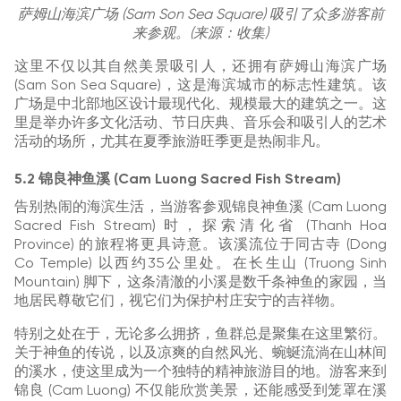
萨姆山海滨广场 (Sam Son Sea Square) 吸引了众多游客前
来参观。(来源：收集)
这里不仅以其自然美景吸引人，还拥有萨姆山海滨广场
(Sam Son Sea Square)，这是海滨城市的标志性建筑。该
广场是中北部地区设计最现代化、规模最大的建筑之一。这
里是举办许多文化活动、节日庆典、音乐会和吸引人的艺术
活动的场所，尤其在夏季旅游旺季更是热闹非凡。
5.2 锦良神鱼溪 (Cam Luong Sacred Fish Stream)
告别热闹的海滨生活，当游客参观锦良神鱼溪 (Cam Luong
Sacred Fish Stream) 时，探索清化省 (Thanh Hoa
Province) 的旅程将更具诗意。该溪流位于同古寺 (Dong
Co Temple) 以西约35公里处。在长生山 (Truong Sinh
Mountain) 脚下，这条清澈的小溪是数千条神鱼的家园，当
地居民尊敬它们，视它们为保护村庄安宁的吉祥物。
特别之处在于，无论多么拥挤，鱼群总是聚集在这里繁衍。
关于神鱼的传说，以及凉爽的自然风光、蜿蜒流淌在山林间
的溪水，使这里成为一个独特的精神旅游目的地。游客来到
锦良 (Cam Luong) 不仅能欣赏美景，还能感受到笼罩在溪