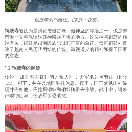
铜鼓寺的鸟瞰图。(来源：收集)
铜鼓寺
被认为是清化省最古老、最神圣的寺庙之一，也是越
南唯一完整保留铜鼓神崇拜习俗的地方。这位神与铜鼓的传
说有关，铜鼓是越南民族忠诚和正直的象征。崇拜铜鼓神反
映了越南人民历代团结的传统、重视道义的精神和保卫国家
的意志。
1.2 铜鼓寺的起源
传说，雄王率军征讨南方敌人时，大军抵达可劳山（Kha
Lao）脚下，并在该地区驻扎休息。夜里，国王梦见山神显
现并告知他：应挖掘铜鼓和铜鼓槌带去作战。战斗中，铜鼓
声响彻山河，令敌军惊恐溃散。