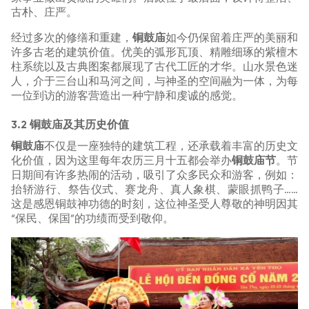
古朴、庄严。
经过多次的修缮和重建，
铜鼓庙
如今仍保留着庄严的美丽和
许多古老的建筑价值。优美的弧形瓦顶、精雕细琢的紫檀木
柱系统以及古典图案都展现了古代工匠的才华。山水景色迷
人，介于三台山和马河之间，与神圣的空间融为一体，为每
一位到访的游客营造出一种宁静和虔诚的感觉。
3.2 铜鼓庙及其历史价值
铜鼓庙
不仅是一座独特的建筑工程，还承载着丰富的历史文
化价值，因为这里每年农历三月十五都会举办
铜鼓庙节
。节
日期间有许多热闹的活动，吸引了众多民众和游客，例如：
抬轿游行、祭告仪式、赛龙舟、真人象棋、蒙眼抓鸭子……
这是感恩铜鼓神功德的时刻，这位神圣受人尊敬的神明因其
“保民、保国”的功绩而受到敬仰。