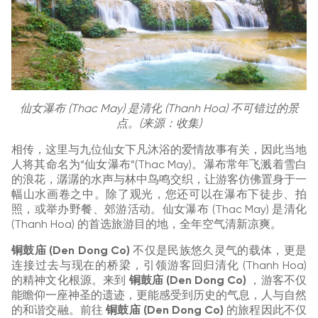
仙女瀑布 (Thac May) 是清化 (Thanh Hoa) 不可错过的景
点。(来源：收集)
相传，这里与九位仙女下凡沐浴的爱情故事有关，因此当地
人将其命名为“仙女瀑布”(Thac May)。瀑布常年飞溅着雪白
的浪花，潺潺的水声与林中鸟鸣交织，让游客仿佛置身于一
幅山水画卷之中。除了观光，您还可以在瀑布下徒步、拍
照，或举办野餐、郊游活动。仙女瀑布 (Thac May) 是清化
(Thanh Hoa) 的首选旅游目的地，全年空气清新凉爽。
铜鼓庙 (Den Dong Co)
不仅是民族悠久灵气的载体，更是
连接过去与现在的桥梁，引领游客回归清化 (Thanh Hoa)
的精神文化根源。来到
铜鼓庙 (Den Dong Co)
，游客不仅
能瞻仰一座神圣的遗迹，更能感受到历史的气息，人与自然
的和谐交融。前往
铜鼓庙 (Den Dong Co)
的旅程因此不仅