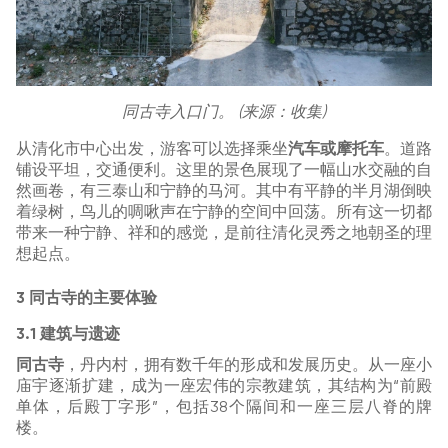
同古寺入口门。 (来源：收集)
从清化市中心出发，游客可以选择乘坐
汽车或摩托车
。道路
铺设平坦，交通便利。这里的景色展现了一幅山水交融的自
然画卷，有三泰山和宁静的马河。其中有平静的半月湖倒映
着绿树，鸟儿的啁啾声在宁静的空间中回荡。所有这一切都
带来一种宁静、祥和的感觉，是前往清化灵秀之地朝圣的理
想起点。
3 同古寺的主要体验
3.1 建筑与遗迹
同古寺
，丹内村，拥有数千年的形成和发展历史。从一座小
庙宇逐渐扩建，成为一座宏伟的宗教建筑，其结构为“前殿
单体，后殿丁字形”，包括38个隔间和一座三层八脊的牌
楼。