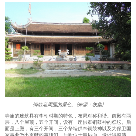
铜鼓庙周围的景色。(来源：收集)
寺庙的建筑具有李朝时期的特色，布局对称和谐。前殿有两
层，八个屋顶，五个开间，设有一座供奉铜鼓神的祭坛。后
面是上殿，有三个开间，三个祭坛供奉铜鼓神以及为保卫国
家事业做出贡献的英雄们。后殿位于最后面，设计得整洁、