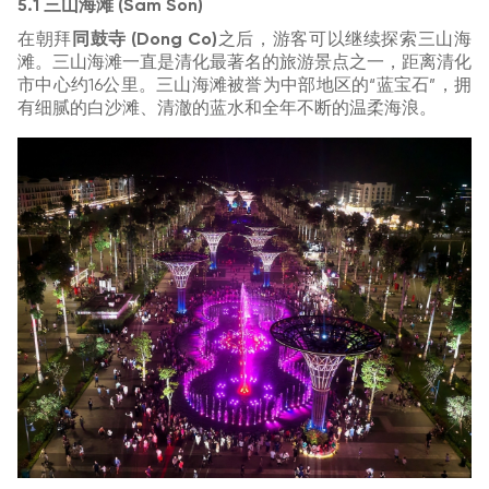
5.1 三山海滩 (Sam Son)
在朝拜
同鼓寺 (Dong Co)
之后，游客可以继续探索三山海
滩。三山海滩一直是清化最著名的旅游景点之一，距离清化
市中心约16公里。三山海滩被誉为中部地区的“蓝宝石”，拥
有细腻的白沙滩、清澈的蓝水和全年不断的温柔海浪。