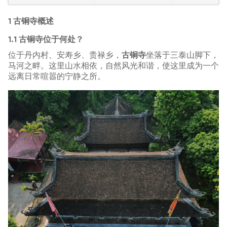
1 古铜寺概述
1.1 古铜寺位于何处？
位于丹内村、安寿乡、贵禄乡，
古铜寺
坐落于三泰山脚下，
马河之畔。这里山水相依，自然风光和谐，使这里成为一个
远离日常喧嚣的宁静之所。